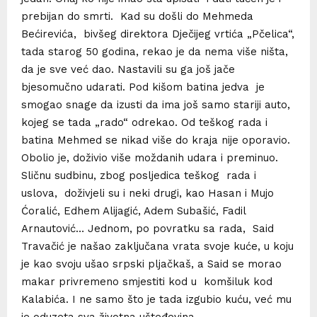
prebijan do smrti. Kad su došli do Mehmeda
Bećirevića, bivšeg direktora Dječijeg vrtića „Pčelica“,
tada starog 50 godina, rekao je da nema više ništa,
da je sve već dao. Nastavili su ga još jače
bjesomučno udarati. Pod kišom batina jedva je
smogao snage da izusti da ima još samo stariji auto,
kojeg se tada „rado“ odrekao. Od teškog rada i
batina Mehmed se nikad više do kraja nije oporavio.
Obolio je, doživio više moždanih udara i preminuo.
Sličnu sudbinu, zbog posljedica teškog rada i
uslova, doživjeli su i neki drugi, kao Hasan i Mujo
Ćoralić, Edhem Alijagić, Adem Subašić, Fadil
Arnautović… Jednom, po povratku sa rada, Said
Travačić je našao zaključana vrata svoje kuće, u koju
je kao svoju ušao srpski pljačkaš, a Said se morao
makar privremeno smjestiti kod u komšiluk kod
Kalabića. I ne samo što je tada izgubio kuću, već mu