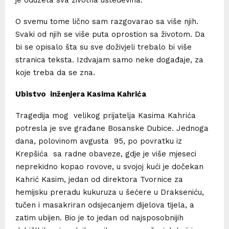
je oduzeta sva životna ušteđevina.
O svemu tome lično sam razgovarao sa više njih.
Svaki od njih se više puta oprostion sa životom. Da
bi se opisalo šta su sve doživjeli trebalo bi više
stranica teksta. Izdvajam samo neke događaje, za
koje treba da se zna.
Ubistvo inženjera Kasima Kahrića
Tragedija mog velikog prijatelja Kasima Kahrića
potresla je sve građane Bosanske Dubice. Jednoga
dana, polovinom avgusta 95, po povratku iz
Krepšića sa radne obaveze, gdje je više mjeseci
neprekidno kopao rovove, u svojoj kući je dočekan
Kahrić Kasim, jedan od direktora Tvornice za
hemijsku preradu kukuruza u šećere u Drakseniću,
tučen i masakriran odsjecanjem dijelova tijela, a
zatim ubijen. Bio je to jedan od najsposobnijih