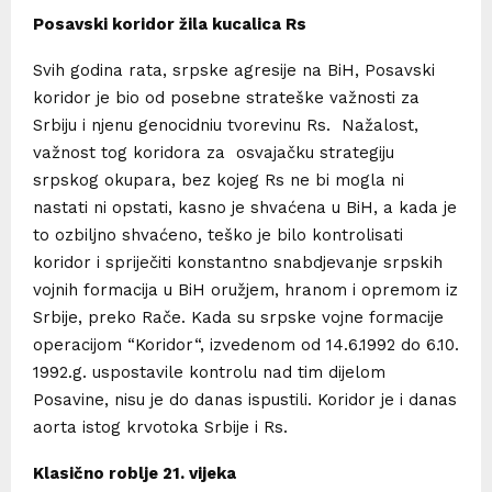
Posavski koridor žila kucalica Rs
Svih godina rata, srpske agresije na BiH, Posavski
koridor je bio od posebne strateške važnosti za
Srbiju i njenu genocidniu tvorevinu Rs. Nažalost,
važnost tog koridora za osvajačku strategiju
srpskog okupara, bez kojeg Rs ne bi mogla ni
nastati ni opstati, kasno je shvaćena u BiH, a kada je
to ozbiljno shvaćeno, teško je bilo kontrolisati
koridor i spriječiti konstantno snabdjevanje srpskih
vojnih formacija u BiH oružjem, hranom i opremom iz
Srbije, preko Rače. Kada su srpske vojne formacije
operacijom “Koridor“, izvedenom od 14.6.1992 do 6.10.
1992.g. uspostavile kontrolu nad tim dijelom
Posavine, nisu je do danas ispustili. Koridor je i danas
aorta istog krvotoka Srbije i Rs.
Klasično roblje 21. vijeka