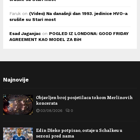
Faruk
on
(Video) Na današnji dan 1993. jedinice HVO-a
srušile su Stari most
Esad Jaganjac
on
POGLED IZ LONDONA: GOOD FRIDAY
AGREEMENT KAO MODEL ZA BiH
Najnovije
Objavljen broj posjetilaca tokom Merlinovih
koncerata
03/08/2026
0
Edin Džeko potpisao, ostaje u Schalkeu u
sezoni pred nama