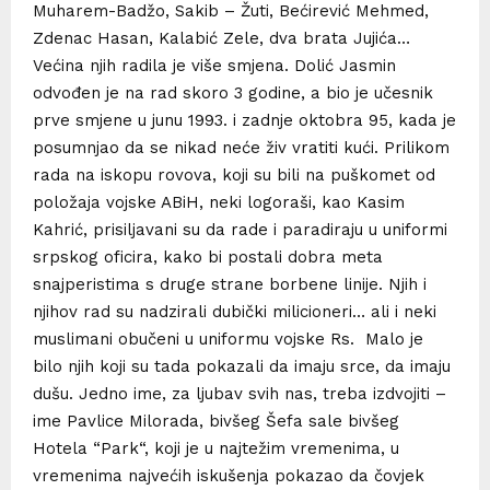
Muharem-Badžo, Sakib – Žuti, Bećirević Mehmed,
Zdenac Hasan, Kalabić Zele, dva brata Jujića…
Većina njih radila je više smjena. Dolić Jasmin
odvođen je na rad skoro 3 godine, a bio je učesnik
prve smjene u junu 1993. i zadnje oktobra 95, kada je
posumnjao da se nikad neće živ vratiti kući. Prilikom
rada na iskopu rovova, koji su bili na puškomet od
položaja vojske ABiH, neki logoraši, kao Kasim
Kahrić, prisiljavani su da rade i paradiraju u uniformi
srpskog oficira, kako bi postali dobra meta
snajperistima s druge strane borbene linije. Njih i
njihov rad su nadzirali dubički milicioneri… ali i neki
muslimani obučeni u uniformu vojske Rs. Malo je
bilo njih koji su tada pokazali da imaju srce, da imaju
dušu. Jedno ime, za ljubav svih nas, treba izdvojiti –
ime Pavlice Milorada, bivšeg Šefa sale bivšeg
Hotela “Park“, koji je u najtežim vremenima, u
vremenima najvećih iskušenja pokazao da čovjek