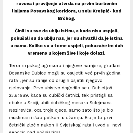
rovova i pravljenje utvrda na prvim borbenim
linijama Posavskog koridora, u selu Krešpić- kod
Brčkog.
Činili su sve da ubiju istinu, a kada nisu uspjeli,
pokušali su da ubiju nas, jer su shvatili da je istina
u nama. Koliko su u tome uspjeli, pokazaće im duh
vremena u kojem žive i koje dolazi.
Teror srpskog agresora i njegove namjere, građani
Bosanske Dubice mogli su osujetiti već prvih godina
rata , jer su ranije od drugih osjetili njegovo
djelovanje. Prvo ubistvo dogodilo se u Dubici još
23.8.1989. kada su dubički četnici, tek pristigli sa
obuke u Srbiji, ubili dubičkog mesara Sulejmana
Nezirevića, oca troje djece, samo zato što je bio
musliman i išao petkom u džamiju. Bio je to prvi
četnički zločin nakon II Svjetskog rata i uvod u novi
genocid nad Bošnjacima.