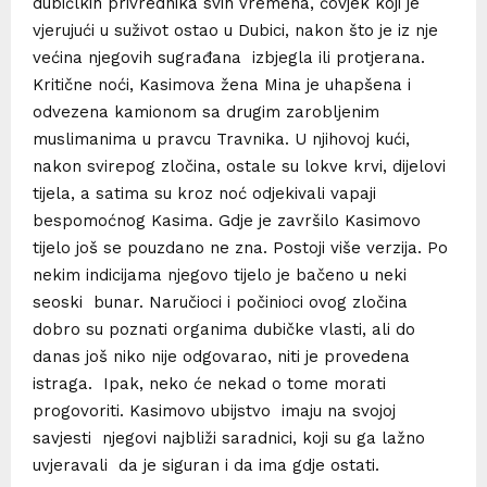
dubičlkih privrednika svih vremena, čovjek koji je
vjerujući u suživot ostao u Dubici, nakon što je iz nje
većina njegovih sugrađana izbjegla ili protjerana.
Kritične noći, Kasimova žena Mina je uhapšena i
odvezena kamionom sa drugim zarobljenim
muslimanima u pravcu Travnika. U njihovoj kući,
nakon svirepog zločina, ostale su lokve krvi, dijelovi
tijela, a satima su kroz noć odjekivali vapaji
bespomoćnog Kasima. Gdje je završilo Kasimovo
tijelo još se pouzdano ne zna. Postoji više verzija. Po
nekim indicijama njegovo tijelo je bačeno u neki
seoski bunar. Naručioci i počinioci ovog zločina
dobro su poznati organima dubičke vlasti, ali do
danas još niko nije odgovarao, niti je provedena
istraga. Ipak, neko će nekad o tome morati
progovoriti. Kasimovo ubijstvo imaju na svojoj
savjesti njegovi najbliži saradnici, koji su ga lažno
uvjeravali da je siguran i da ima gdje ostati.