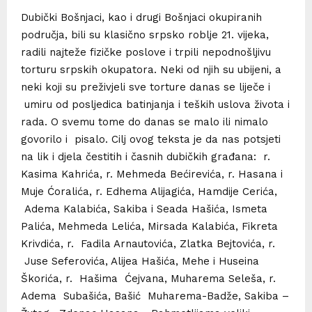
Dubički Bošnjaci, kao i drugi Bošnjaci okupiranih
područja, bili su klasično srpsko roblje 21. vijeka,
radili najteže fizičke poslove i trpili nepodnošljivu
torturu srpskih okupatora. Neki od njih su ubijeni, a
neki koji su preživjeli sve torture danas se liječe i
umiru od posljedica batinjanja i teških uslova života i
rada. O svemu tome do danas se malo ili nimalo
govorilo i pisalo. Cilj ovog teksta je da nas potsjeti
na lik i djela čestitih i časnih dubičkih građana: r.
Kasima Kahrića, r. Mehmeda Bećirevića, r. Hasana i
Muje Ćoralića, r. Edhema Alijagića, Hamdije Cerića,
Adema Kalabića, Sakiba i Seada Hašića, Ismeta
Palića, Mehmeda Lelića, Mirsada Kalabića, Fikreta
Krivdića, r. Fadila Arnautovića, Zlatka Bejtovića, r.
Juse Seferovića, Alijea Hašića, Mehe i Huseina
Škorića, r. Hašima Ćejvana, Muharema Seleša, r.
Adema Subašića, Bašić Muharema-Badže, Sakiba –