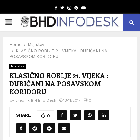
Facebook
Twitter
Instagram
Pinterest
Youtube
PRIMARY
MENU
Home
Moj stav
KLASIČNO ROBLJE 21. VIJEKA : DUBIČANI NA
POSAVSKOM KORIDORU
Moj stav
KLASIČNO ROBLJE 21. VIJEKA :
DUBIČANI NA POSAVSKOM
KORIDORU
by
Urednik BiH Info Desk
13/11/2017
0
SHARE
0