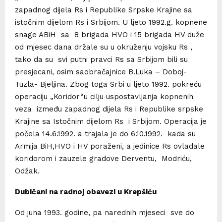
zapadnog dijela Rs i Republike Srpske Krajine sa
istočnim dijelom Rs i Srbijom. U ljeto 1992.g. kopnene
snage ABiH sa 8 brigada HVO i 15 brigada HV duže
od mjesec dana držale su u okruženju vojsku Rs ,
tako da su svi putni pravci Rs sa Srbijom bili su
presjecani, osim saobračajnice B.Luka – Doboj-
Tuzla- Bjeljina. Zbog toga Srbi u ljeto 1992. pokreću
operaciju „Koridor“u cilju uspostavljanja kopnenih
veza između zapadnog dijela Rs i Republike srpske
Krajine sa Istočnim dijelom Rs i Srbijom. Operacija je
počela 14.6.1992. a trajala je do 6.10.1992. kada su
Armija BiH,HVO i HV poraženi, a jedinice Rs ovladale
koridorom i zauzele gradove Derventu, Modriću,
Odžak.
Dubičani na radnoj obavezi u Krepšiću
Od juna 1993. godine, pa narednih mjeseci sve do