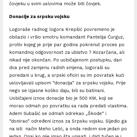
čovjeku u svim uslovima može biti čovjek.
Donacije za srpsku vojsku
Logoraše radnog logora Krepšić povremeno je
obilazio i vršio smotru komandant Pantelija Ćurguz,
protiv kojeg je prije par godina pokrenut proces po
komandnoj odgovornost za ubistvo 7 Kozarčana, ali
nikad nije okončan. Po uobičajenom postupku, dan
dva pred zamjenu radnih smjena, logoraši su
poredani u krug, a srpski oficiri su im povratak kući
uslovljavali upisom “donacija“ za srpsku vojsku. Prije
nego se izjasne koliko daju, bili su batinani.
Uobičajeni iznos donacije bio je 500 KM, koji se
morao odmah po povratku sa rada predati vlastima.
Adem Subašić se odmah odrekao „Škode“ i
“donirao“ određeni iznos za Srpsku vojsku. Sljedio ga
na isti način Meho Lelić, a onda redom sve jedan po
jedan. Onaj ko nije imao šta upisati i dati tučen je i