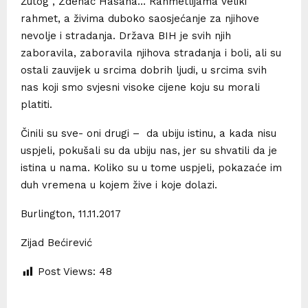
Žutog , Zdenac Hasana… Rahmetlijama veliki
rahmet, a živima duboko saosjećanje za njihove
nevolje i stradanja. Država BIH je svih njih
zaboravila, zaboravila njihova stradanja i boli, ali su
ostali zauvijek u srcima dobrih ljudi, u srcima svih
nas koji smo svjesni visoke cijene koju su morali
platiti.
Činili su sve- oni drugi – da ubiju istinu, a kada nisu
uspjeli, pokušali su da ubiju nas, jer su shvatili da je
istina u nama. Koliko su u tome uspjeli, pokazaće im
duh vremena u kojem žive i koje dolazi.
Burlington, 11.11.2017
Zijad Bećirević
Post Views:
48