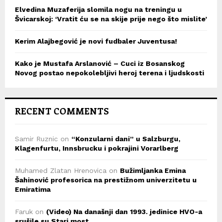
Elvedina Muzaferija slomila nogu na treningu u
Švicarskoj: ‘Vratit ću se na skije prije nego što mislite’
Kerim Alajbegović je novi fudbaler Juventusa!
Kako je Mustafa Arslanović – Cuci iz Bosanskog
Novog postao nepokolebljivi heroj terena i ljudskosti
RECENT COMMENTS
Samir Ruznic
on
“Konzularni dani” u Salzburgu,
Klagenfurtu, Innsbrucku i pokrajini Vorarlberg
Muhamed Zlatan Hrenovica
on
Bužimljanka Emina
Šahinović profesorica na prestižnom univerzitetu u
Emiratima
Faruk
on
(Video) Na današnji dan 1993. jedinice HVO-a
srušile su Stari most