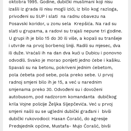
oktobra 1995. Godine, dubički muslimani koji nisu
izašli iz grada ili nisu mogli izići, iz bilo kog razloga,
privođeni su SUP i slati na radnu obavezu na
Posavski koridor, u zonu sela Krepšića. Na rad su
slati u grupama, a radovi su trajali nepune tri godine.
U grupi ih je bilo 15 do 30 ili više, a kopali su tranšeje
i utvrde na prvoj borbenoj liniji. Radili su mjesec, dva
ili duže. Vraćali ih na dan dva kući u Dubicu i ponovno
odvodili. Svako je morao ponijeti jedno ćebe i kašiku.
Spavali su na betonu, pokriveni jednim ćebetom,
pola ćebeta pod sebe, pola preko sebe. U prvoj
radnoj smjeni bilo ih je 15, a već u narednim
smjenama preko 30. Odvođeni su i dovoženi
autobusom, pod nadzorom komandanta dubičkog
krila Vojne policije Željka Sljepčevića. Već u prvoj
smjeni našli su se ugledni dubički građani i bivši
dubički rukovodioci: Hasan Ćoralić, do agresije
Predsjednik općine, Mustafa- Mujo Ćoralić, bivši