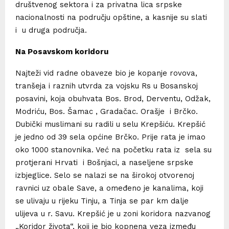
društvenog sektora i za privatna lica srpske
nacionalnosti na području opštine, a kasnije su slati
i u druga područja.
Na Posavskom koridoru
Najteži vid radne obaveze bio je kopanje rovova,
tranšeja i raznih utvrda za vojsku Rs u Bosanskoj
posavini, koja obuhvata Bos. Brod, Derventu, Odžak,
Modriću, Bos. Šamac , Gradačac. Orašje i Brčko.
Dubički muslimani su radili u selu Krepšiću. Krepšić
je jedno od 39 sela općine Brčko. Prije rata je imao
oko 1000 stanovnika. Već na početku rata iz sela su
protjerani Hrvati i Bošnjaci, a naseljene srpske
izbjeglice. Selo se nalazi se na širokoj otvorenoj
ravnici uz obale Save, a omeđeno je kanalima, koji
se ulivaju u rijeku Tinju, a Tinja se par km dalje
ulijeva u r. Savu. Krepšić je u zoni koridora nazvanog
„Koridor života“, koji je bio kopnena veza između