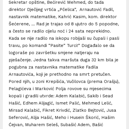
Sekretar opštine, Bećirević Mehmed, do tada
direktor Dječijeg vrtića „Pčelica“, Arnautović Fadil,
nastavnik matematike, Kahrić Kasim, kom. direktor
Šećerene, … Rad je trajao od 8 ujutro do 5 popodne,
a često se radilo cijelu noć i 24 sata neprekidno.
Kada se nije radilo na iskopu robijaši su čupali i pasli
travu, po komandi “Pasite“ Turci!“ Događalo se da
logoraše po završetku smjene natjeraju na
pješačenje. Jedna takva maršuta duga 32 km bila je
pogubna za nastavnika matematike Fadila
Arnautovića, koji je prethodno na smrt pretučen.
Pored njih, u zoni Krepšića, Vučilovca (prema Orašju),
Pelagićeva i Marković Polja rovove su mjesecima
kopali i gradili utvrde: Adem Kalabić, Sakib i Sead
Hašić, Edhem Alijagić, Ismet Palić, Mehmed Lelić,
Mirsad Kalabić, Fikret Krivdić, Zlatko Bejtović, Jusa
Seferović, Alija Hašić, Meho i Husein Škorić, Hašim
Ćejvan, Muharem Seleš, Subašić Adem, Bašić