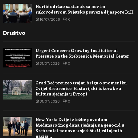
Hurtić održao sastanak sa novim
rukovodstvom Svjetskog saveza dijaspore BiH
16/07/2026
0
Društvo
Urgent Concern: Growing Institutional
Pressure on the Srebrenica Memorial Center
31/07/2026
0
Grad Beč preuzeo trajnu brigu o spomeniku
Cvijet Srebrenice-Historijski iskorak za
kulturu sjećanja u Evropi
31/07/2026
0
New York: Dvije izložbe povodom
Međunarodnog dana sjećanja na genocid u
Srebrenici ponovo u sjedištu Ujedinjenih
nacija…