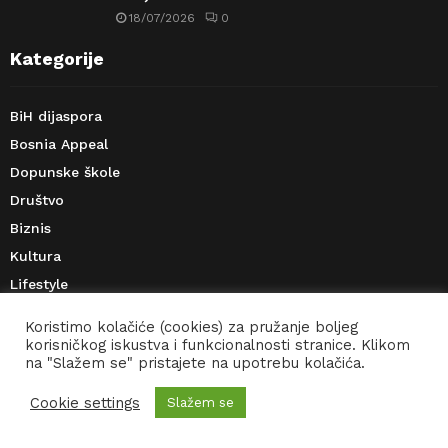
18/07/2026
0
Kategorije
BiH dijaspora
Bosnia Appeal
Dopunske škole
Društvo
Biznis
Kultura
Lifestyle
Sport
Koristimo kolačiće (cookies) za pružanje boljeg
Moj stav
korisničkog iskustva i funkcionalnosti stranice. Klikom
na "Slažem se" pristajete na upotrebu kolačića.
Cookie settings
Slažem se