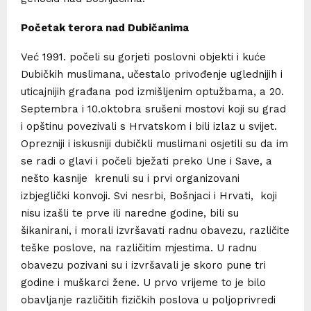
Početak terora nad Dubičanima
Već 1991. počeli su gorjeti poslovni objekti i kuće
Dubičkih muslimana, učestalo privođenje uglednijih i
uticajnijih građana pod izmišljenim optužbama, a 20.
Septembra i 10.oktobra srušeni mostovi koji su grad
i opštinu povezivali s Hrvatskom i bili izlaz u svijet.
Oprezniji i iskusniji dubičkli muslimani osjetili su da im
se radi o glavi i počeli bježati preko Une i Save, a
nešto kasnije krenuli su i prvi organizovani
izbjeglički konvoji. Svi nesrbi, Bošnjaci i Hrvati, koji
nisu izašli te prve ili naredne godine, bili su
šikanirani, i morali izvršavati radnu obavezu, različite
teške poslove, na različitim mjestima. U radnu
obavezu pozivani su i izvršavali je skoro pune tri
godine i muškarci žene. U prvo vrijeme to je bilo
obavljanje različitih fizičkih poslova u poljoprivredi