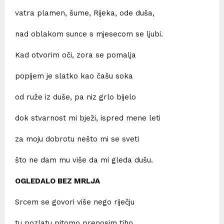
vatra plamen, šume, Rijeka, ode duša,
nad oblakom sunce s mjesecom se ljubi.
Kad otvorim oči, zora se pomalja
popijem je slatko kao čašu soka
od ruže iz duše, pa niz grlo bijelo
dok stvarnost mi bježi, ispred mene leti
za moju dobrotu nešto mi se sveti
što ne dam mu više da mi gleda dušu.
OGLEDALO BEZ MRLJA
Srcem se govori više nego riječju
tu pozlatu pitomo prenosim tiho,