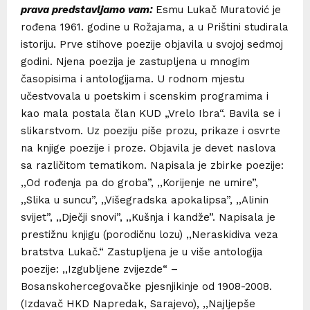
prava predstavljamo vam:
Esmu Lukač Muratović je
rođena 1961. godine u Rožajama, a u Prištini studirala
istoriju. Prve stihove poezije objavila u svojoj sedmoj
godini. Njena poezija je zastupljena u mnogim
časopisima i antologijama. U rodnom mjestu
učestvovala u poetskim i scenskim programima i
kao mala postala član KUD „Vrelo Ibra“. Bavila se i
slikarstvom. Uz poeziju piše prozu, prikaze i osvrte
na knjige poezije i proze. Objavila je devet naslova
sa različitom tematikom. Napisala je zbirke poezije:
,,Od rođenja pa do groba”, ,,Korijenje ne umire”,
,,Slika u suncu”, ,,Višegradska apokalipsa”, ,,Alinin
svijet”, ,,Dječji snovi”, ,,Kušnja i kandže”. Napisala je
prestižnu knjigu (porodičnu lozu) ,,Neraskidiva veza
bratstva Lukač.“ Zastupljena je u više antologija
poezije: ,,Izgubljene zvijezde“ –
Bosanskohercegovačke pjesnjikinje od 1908-2008.
(Izdavač HKD Napredak, Sarajevo), ,,Najljepše