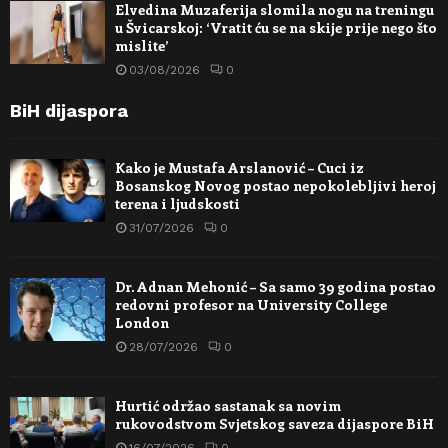
Elvedina Muzaferija slomila nogu na treningu
u Švicarskoj: ‘Vratit ću se na skije prije nego što
mislite’
03/08/2026
0
BiH dijaspora
Kako je Mustafa Arslanović – Cuci iz
Bosanskog Novog postao nepokolebljivi heroj
terena i ljudskosti
31/07/2026
0
Dr. Adnan Mehonić – Sa samo 39 godina postao
redovni profesor na University College
London
28/07/2026
0
Hurtić održao sastanak sa novim
rukovodstvom Svjetskog saveza dijaspore BiH
16/07/2026
0