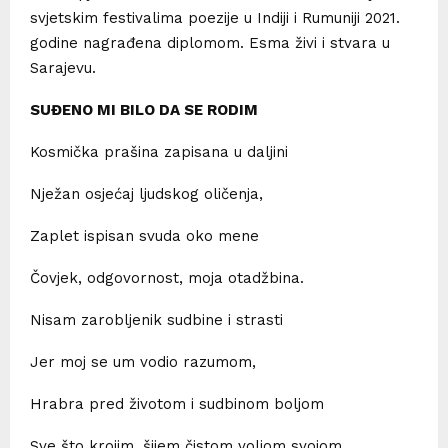
svjetskim festivalima poezije u Indiji i Rumuniji 2021.
godine nagrađena diplomom. Esma živi i stvara u
Sarajevu.
SUĐENO MI BILO DA SE RODIM
Kosmička prašina zapisana u daljini
Nježan osjećaj ljudskog oličenja,
Zaplet ispisan svuda oko mene
Čovjek, odgovornost, moja otadžbina.
Nisam zarobljenik sudbine i strasti
Jer moj se um vodio razumom,
Hrabra pred životom i sudbinom boljom
Sve što krojim, šijem čistom voljom svojom.