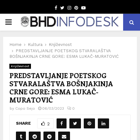
Facebook
Twitter
Instagram
Pinterest
Youtube
PRIMARY
MENU
Home
Kultura
Književnost
PREDSTAVLJANJE POETSKOG STVARALAŠTVA
BOŠNJAKINJA CRNE GORE: ESMA LUKAČ-MURATOVIĆ
Književnost
PREDSTAVLJANJE POETSKOG
STVARALAŠTVA BOŠNJAKINJA
CRNE GORE: ESMA LUKAČ-
MURATOVIĆ
by
Copo Sejo
06/03/2023
0
SHARE
2