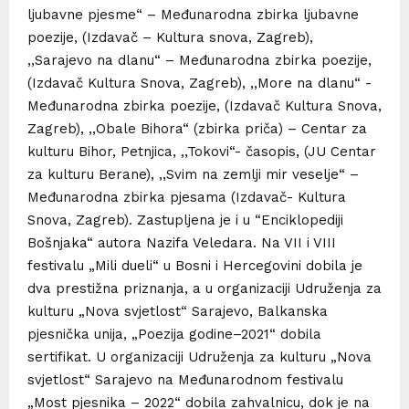
ljubavne pjesme“ – Međunarodna zbirka ljubavne
poezije, (Izdavač – Kultura snova, Zagreb),
,,Sarajevo na dlanu“ – Međunarodna zbirka poezije,
(Izdavač Kultura Snova, Zagreb), ,,More na dlanu“ -
Međunarodna zbirka poezije, (Izdavač Kultura Snova,
Zagreb), ,,Obale Bihora“ (zbirka priča) – Centar za
kulturu Bihor, Petnjica, ,,Tokovi“- časopis, (JU Centar
za kulturu Berane), ,,Svim na zemlji mir veselje“ –
Međunarodna zbirka pjesama (Izdavač- Kultura
Snova, Zagreb). Zastupljena je i u “Enciklopediji
Bošnjaka“ autora Nazifa Veledara. Na VII i VIII
festivalu „Mili dueli“ u Bosni i Hercegovini dobila je
dva prestižna priznanja, a u organizaciji Udruženja za
kulturu „Nova svjetlost“ Sarajevo, Balkanska
pjesnička unija, „Poezija godine–2021“ dobila
sertifikat. U organizaciji Udruženja za kulturu „Nova
svjetlost“ Sarajevo na Međunarodnom festivalu
„Most pjesnika – 2022“ dobila zahvalnicu, dok je na