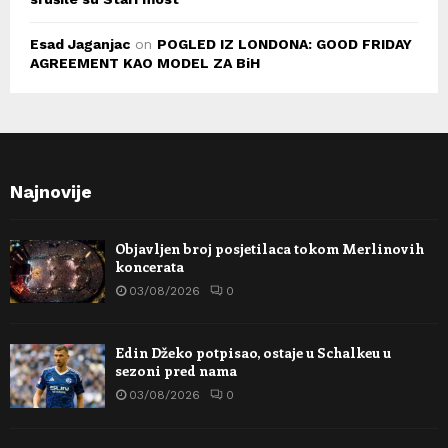
Esad Jaganjac
on
POGLED IZ LONDONA: GOOD FRIDAY
AGREEMENT KAO MODEL ZA BiH
Najnovije
Objavljen broj posjetilaca tokom Merlinovih
koncerata
03/08/2026
0
Edin Džeko potpisao, ostaje u Schalkeu u
sezoni pred nama
03/08/2026
0