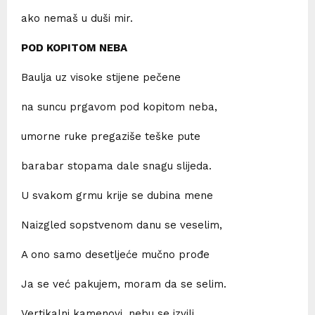
ako nemaš u duši mir.
POD KOPITOM NEBA
Baulja uz visoke stijene pečene
na suncu prgavom pod kopitom neba,
umorne ruke pregaziše teške pute
barabar stopama dale snagu slijeda.
U svakom grmu krije se dubina mene
Naizgled sopstvenom danu se veselim,
A ono samo desetljeće mučno prođe
Ja se već pakujem, moram da se selim.
Vertikalni kamenovi, nebu se izvili