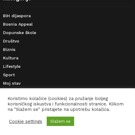
BiH dijaspora
Bosnia Appeal
Dopunske škole
Društvo
Biznis
Kultura
Lifestyle
Sport
Moj stav
Koristimo kolačiće (cookies) za pružanje boljeg
korisničkog iskustva i funkcionalnosti stranice. Klikom
na "Slažem se" pristajete na upotrebu kolačića.
Cookie settings
Slažem se