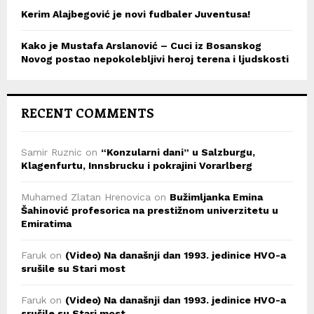
Kerim Alajbegović je novi fudbaler Juventusa!
Kako je Mustafa Arslanović – Cuci iz Bosanskog
Novog postao nepokolebljivi heroj terena i ljudskosti
RECENT COMMENTS
Samir Ruznic
on
“Konzularni dani” u Salzburgu,
Klagenfurtu, Innsbrucku i pokrajini Vorarlberg
Muhamed Zlatan Hrenovica
on
Bužimljanka Emina
Šahinović profesorica na prestižnom univerzitetu u
Emiratima
Faruk
on
(Video) Na današnji dan 1993. jedinice HVO-a
srušile su Stari most
Faruk
on
(Video) Na današnji dan 1993. jedinice HVO-a
srušile su Stari most