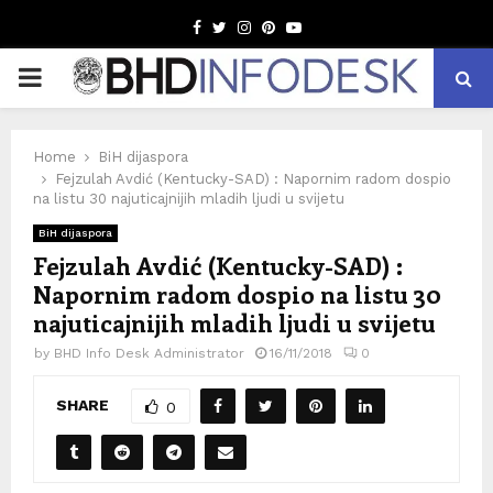
Facebook
Twitter
Instagram
Pinterest
Youtube
PRIMARY
MENU
Home
BiH dijaspora
Fejzulah Avdić (Kentucky-SAD) : Napornim radom dospio
na listu 30 najuticajnijih mladih ljudi u svijetu
BiH dijaspora
Fejzulah Avdić (Kentucky-SAD) :
Napornim radom dospio na listu 30
najuticajnijih mladih ljudi u svijetu
by
BHD Info Desk Administrator
16/11/2018
0
SHARE
0