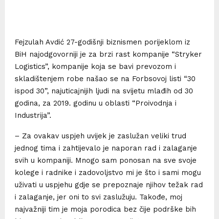
Fejzulah Avdić 27-godišnji biznismen porijeklom iz
BiH najodgovorniji je za brzi rast kompanije “Stryker
Logistics”, kompanije koja se bavi prevozom i
skladištenjem robe našao se na Forbsovoj listi “30
ispod 30”, najuticajnijih ljudi na svijetu mlađih od 30
godina, za 2019. godinu u oblasti “Proivodnja i
Industrija”.
– Za ovakav uspjeh uvijek je zaslužan veliki trud
jednog tima i zahtijevalo je naporan rad i zalaganje
svih u kompaniji. Mnogo sam ponosan na sve svoje
kolege i radnike i zadovoljstvo mi je što i sami mogu
uživati u uspjehu gdje se prepoznaje njihov težak rad
i zalaganje, jer oni to svi zaslužuju. Takođe, moj
najvažniji tim je moja porodica bez čije podrške bih