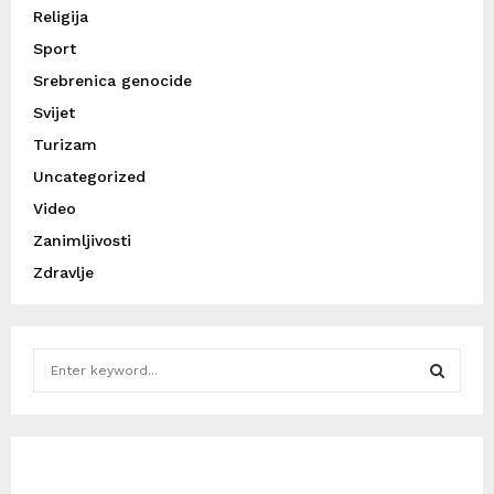
Religija
Sport
Srebrenica genocide
Svijet
Turizam
Uncategorized
Video
Zanimljivosti
Zdravlje
S
e
a
S
r
c
E
h