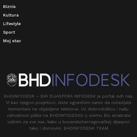
Biznis
Kultura
Lifestyle
Sport
Moj stav
BHDINFODESK – BIH DIJASPORA INFODESK je portal svih nas.
Vi kao njegovi posjetioci, niste ograničeni samo da ostavljate
komentare na objavljene tekstove. Uz dobrodošlicu i našu
zahvalnost pišite na BHDINFODESKU o svemu što smatrate
važnim za sve nas, kako u bosanskohercegovačkoj dijaspori
tako i domovini. BHDINFODESK TEAM