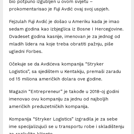
bio potpuno izgubljen u ovom svijetu –
prokomentarisao je Fuji Avdić ovaj svoj uspjeh.
Fejzulah Fuji Avdić je došao u Ameriku kada je imao
sedam godina kao izbjeglica iz Bosne I Hercegovine.
Dvadeset godina kasnije, imenovan je za jednog od
mladih lidera na koje treba obratiti pažnju, piše
ugledni Forbes.
Očekuje se da Avdićeva kompanija “Stryker
Logistics”, sa sjedištem u Kentakiju, premaši zaradu
od 15 miliona američkih dolara ove godine.
Magazin “Entrepreneur” je takođe u 2018-oj godini
imenovao ovu kompaniju za jednu od najboljih
američkih preduzetničkih kompanija.
Kompanija “Stryker Logistics” izgradila je za sebe
ime specijalizujući se u transportu robe i skladištenju
za razliučite klijente.