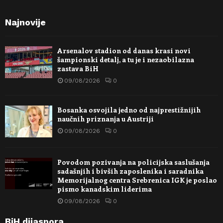
Najnovije
Arsenalov stadion od danas krasi novi
šampionski detalj, a tu je i nezaobilazna
zastava BiH
09/08/2026
0
Bosanka osvojila jedno od najprestižnijih
naučnih priznanja u Austriji
09/08/2026
0
Povodom pozivanja na policijska saslušanja
sadašnjih i bivših zaposlenika i saradnika
Memorijalnog centra Srebrenica IGK je poslao
pismo kanadskim liderima
09/08/2026
0
BiH dijaspora