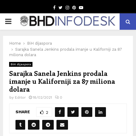
Facebook
Twitter
Instagram
Pinterest
Youtube
PRIMARY
MENU
Home
BiH dijaspora
Sarajka Sanela Jenkins prodala imanje u Kaliforniji za 87
miliona dolara
BiH dijaspora
Sarajka Sanela Jenkins prodala
imanje u Kaliforniji za 87 miliona
dolara
by
Editor
18/02/2021
0
SHARE
2