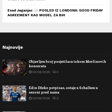
Esad Jaganjac
on
POGLED IZ LONDONA: GOOD FRIDAY
AGREEMENT KAO MODEL ZA BiH
Najnovije
Objavljen broj posjetilaca tokom Merlinovih
koncerata
03/08/2026
0
Edin Džeko potpisao, ostaje u Schalkeu u
sezoni pred nama
03/08/2026
0