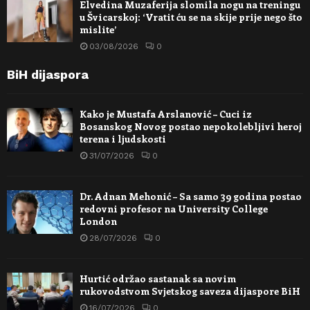
Elvedina Muzaferija slomila nogu na treningu
u Švicarskoj: ‘Vratit ću se na skije prije nego što
mislite’
03/08/2026
0
BiH dijaspora
Kako je Mustafa Arslanović – Cuci iz
Bosanskog Novog postao nepokolebljivi heroj
terena i ljudskosti
31/07/2026
0
Dr. Adnan Mehonić – Sa samo 39 godina postao
redovni profesor na University College
London
28/07/2026
0
Hurtić održao sastanak sa novim
rukovodstvom Svjetskog saveza dijaspore BiH
16/07/2026
0