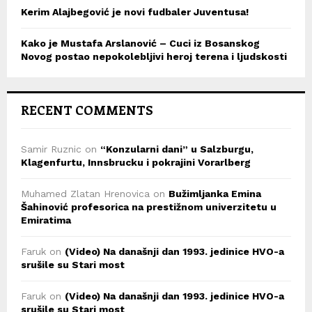
Kerim Alajbegović je novi fudbaler Juventusa!
Kako je Mustafa Arslanović – Cuci iz Bosanskog
Novog postao nepokolebljivi heroj terena i ljudskosti
RECENT COMMENTS
Samir Ruznic
on
“Konzularni dani” u Salzburgu,
Klagenfurtu, Innsbrucku i pokrajini Vorarlberg
Muhamed Zlatan Hrenovica
on
Bužimljanka Emina
Šahinović profesorica na prestižnom univerzitetu u
Emiratima
Faruk
on
(Video) Na današnji dan 1993. jedinice HVO-a
srušile su Stari most
Faruk
on
(Video) Na današnji dan 1993. jedinice HVO-a
srušile su Stari most