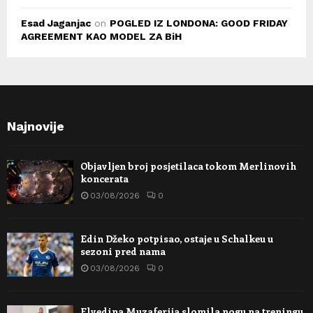
Esad Jaganjac
on
POGLED IZ LONDONA: GOOD FRIDAY
AGREEMENT KAO MODEL ZA BiH
Najnovije
Objavljen broj posjetilaca tokom Merlinovih
koncerata
03/08/2026
0
Edin Džeko potpisao, ostaje u Schalkeu u
sezoni pred nama
03/08/2026
0
Elvedina Muzaferija slomila nogu na treningu