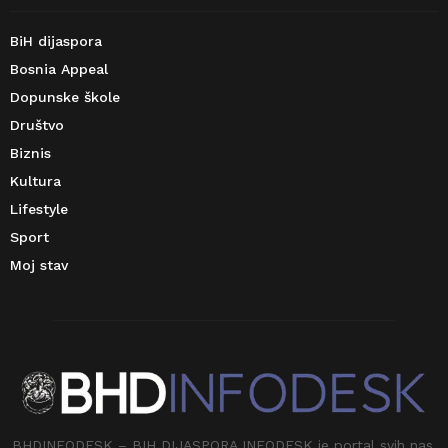
BiH dijaspora
Bosnia Appeal
Dopunske škole
Društvo
Biznis
Kultura
Lifestyle
Sport
Moj stav
BHDINFODESK – BIH DIJASPORA INFODESK je portal svih nas.