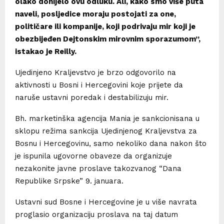
olako donijelo ovu odluku. Ali, kako smo više puta
naveli, posljedice moraju postojati za one,
političare ili kompanije, koji podrivaju mir koji je
obezbijeđen Dejtonskim mirovnim sporazumom”,
istakao je Reilly.
Ujedinjeno Kraljevstvo je brzo odgovorilo na
aktivnosti u Bosni i Hercegovini koje prijete da
naruše ustavni poredak i destabilizuju mir.
Bh. marketinška agencija Mania je sankcionisana u
sklopu režima sankcija Ujedinjenog Kraljevstva za
Bosnu i Hercegovinu, samo nekoliko dana nakon što
je ispunila ugovorne obaveze da organizuje
nezakonite javne proslave takozvanog “Dana
Republike Srpske” 9. januara.
Ustavni sud Bosne i Hercegovine je u više navrata
proglasio organizaciju proslava na taj datum