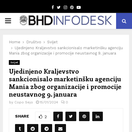
Facebook
Twitter
Instagram
Pinterest
Youtube
PRIMARY
MENU
Home
Društvo
Svijet
Ujedinjeno Kraljevstvo sankcionisalo marketinšku agenciju
Mania zbog organizacije i promocije neustavnog 9. januara
Svijet
Ujedinjeno Kraljevstvo
sankcionisalo marketinšku agenciju
Mania zbog organizacije i promocije
neustavnog 9. januara
by
Copo Sejo
15/01/2024
0
SHARE
2