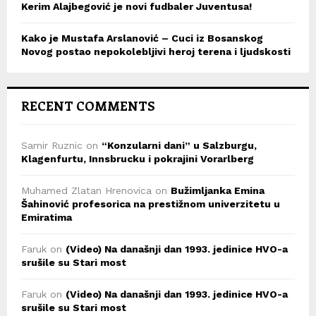
Kerim Alajbegović je novi fudbaler Juventusa!
Kako je Mustafa Arslanović – Cuci iz Bosanskog
Novog postao nepokolebljivi heroj terena i ljudskosti
RECENT COMMENTS
Samir Ruznic
on
“Konzularni dani” u Salzburgu,
Klagenfurtu, Innsbrucku i pokrajini Vorarlberg
Muhamed Zlatan Hrenovica
on
Bužimljanka Emina
Šahinović profesorica na prestižnom univerzitetu u
Emiratima
Faruk
on
(Video) Na današnji dan 1993. jedinice HVO-a
srušile su Stari most
Faruk
on
(Video) Na današnji dan 1993. jedinice HVO-a
srušile su Stari most