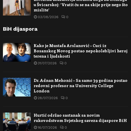
u Švicarskoj: ‘Vratit ću se na skije prije nego što
mislite’
03/08/2026
0
BiH dijaspora
Kako je Mustafa Arslanović – Cuci iz
Bosanskog Novog postao nepokolebljivi heroj
terena i ljudskosti
31/07/2026
0
Dr. Adnan Mehonić – Sa samo 39 godina postao
redovni profesor na University College
London
28/07/2026
0
Hurtić održao sastanak sa novim
rukovodstvom Svjetskog saveza dijaspore BiH
16/07/2026
0