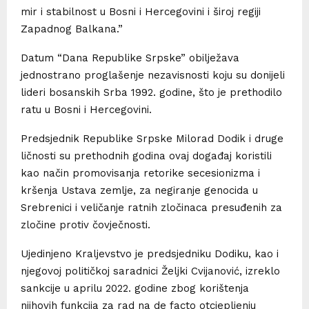
mir i stabilnost u Bosni i Hercegovini i široj regiji
Zapadnog Balkana.”
Datum “Dana Republike Srpske” obilježava
jednostrano proglašenje nezavisnosti koju su donijeli
lideri bosanskih Srba 1992. godine, što je prethodilo
ratu u Bosni i Hercegovini.
Predsjednik Republike Srpske Milorad Dodik i druge
ličnosti su prethodnih godina ovaj događaj koristili
kao način promovisanja retorike secesionizma i
kršenja Ustava zemlje, za negiranje genocida u
Srebrenici i veličanje ratnih zločinaca presuđenih za
zločine protiv čovječnosti.
Ujedinjeno Kraljevstvo je predsjedniku Dodiku, kao i
njegovoj političkoj saradnici Željki Cvijanović, izreklo
sankcije u aprilu 2022. godine zbog korištenja
njihovih funkcija za rad na de facto otcjepljenju