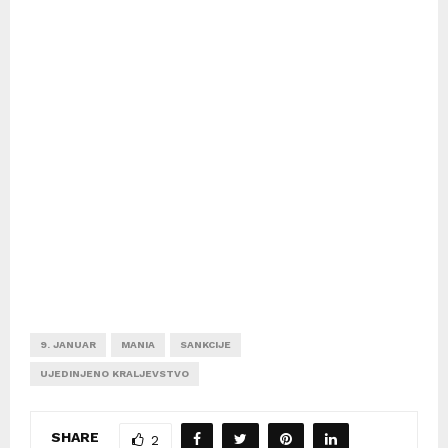
9. JANUAR
MANIA
SANKCIJE
UJEDINJENO KRALJEVSTVO
SHARE
2