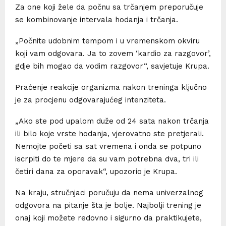
Za one koji žele da počnu sa trčanjem preporučuje
se kombinovanje intervala hodanja i trčanja.
„Počnite udobnim tempom i u vremenskom okviru
koji vam odgovara. Ja to zovem ‘kardio za razgovor’,
gdje bih mogao da vodim razgovor“, savjetuje Krupa.
Praćenje reakcije organizma nakon treninga ključno
je za procjenu odgovarajućeg intenziteta.
„Ako ste pod upalom duže od 24 sata nakon trčanja
ili bilo koje vrste hodanja, vjerovatno ste pretjerali.
Nemojte početi sa sat vremena i onda se potpuno
iscrpiti do te mjere da su vam potrebna dva, tri ili
četiri dana za oporavak“, upozorio je Krupa.
Na kraju, stručnjaci poručuju da nema univerzalnog
odgovora na pitanje šta je bolje. Najbolji trening je
onaj koji možete redovno i sigurno da praktikujete,