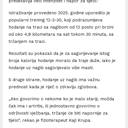
predstavlja veći intenzitet i napor za tijelo.“
Istraživanje provedeno 2025. godine uporedilo je
popularni trening 12-3-30, koji podrazumijeva
hodanje na traci sa nagibom od 12 posto pri brzini
od oko 4,8 kilometara na sat tokom 30 minuta, sa
trčanjem na traci.
Rezultati su pokazali da je za sagorijevanje istog
broja kalorija hodanje moralo da traje duže, iako je
hodanje uz nagib sagorijevalo više masti.
S druge strane, hodanje uz nagib ima važnu
prednost kada je riječ o zdravlju zglobova.
„Ako govorimo o nekome ko je malo stariji, možda
čak ima i artritis, ili jednostavno govorimo o
održivosti vježbanja, trčanje će biti napornije za
tijelo“, rekao je fizioterapeut Kajl Krupa.