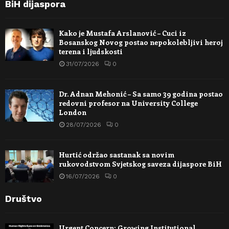
BiH dijaspora
Kako je Mustafa Arslanović – Cuci iz
Bosanskog Novog postao nepokolebljivi heroj
terena i ljudskosti
31/07/2026
0
Dr. Adnan Mehonić – Sa samo 39 godina postao
redovni profesor na University College
London
28/07/2026
0
Hurtić održao sastanak sa novim
rukovodstvom Svjetskog saveza dijaspore BiH
16/07/2026
0
Društvo
Urgent Concern: Growing Institutional