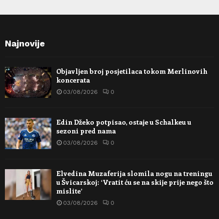
Najnovije
Objavljen broj posjetilaca tokom Merlinovih
koncerata
03/08/2026
0
Edin Džeko potpisao, ostaje u Schalkeu u
sezoni pred nama
03/08/2026
0
Elvedina Muzaferija slomila nogu na treningu
u Švicarskoj: ‘Vratit ću se na skije prije nego što
mislite’
03/08/2026
0