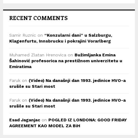
RECENT COMMENTS
Samir Ruznic
on
“Konzularni dani” u Salzburgu,
Klagenfurtu, Innsbrucku i pokrajini Vorarlberg
Muhamed Zlatan Hrenovica
on
Bužimljanka Emina
Šahinović profesorica na prestižnom univerzitetu u
Emiratima
Faruk
on
(Video) Na današnji dan 1993. jedinice HVO-a
srušile su Stari most
Faruk
on
(Video) Na današnji dan 1993. jedinice HVO-a
srušile su Stari most
Esad Jaganjac
on
POGLED IZ LONDONA: GOOD FRIDAY
AGREEMENT KAO MODEL ZA BiH