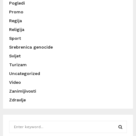
Pogledi
Promo
Regija
Religija
Sport
Srebrenica genocide
Svijet
Turizam
Uncategorized
Video
Zanimljivosti
Zdravlje
S
e