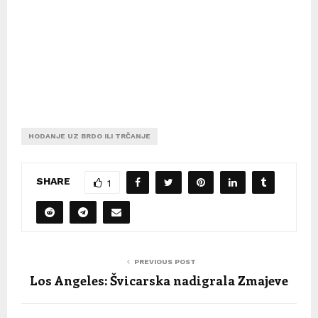
HODANJE UZ BRDO ILI TRČANJE
SHARE
1
PREVIOUS POST
Los Angeles: Švicarska nadigrala Zmajeve