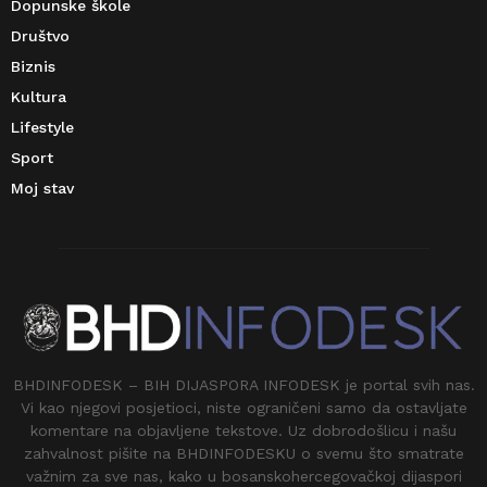
Dopunske škole
Društvo
Biznis
Kultura
Lifestyle
Sport
Moj stav
BHDINFODESK – BIH DIJASPORA INFODESK je portal svih nas.
Vi kao njegovi posjetioci, niste ograničeni samo da ostavljate
komentare na objavljene tekstove. Uz dobrodošlicu i našu
zahvalnost pišite na BHDINFODESKU o svemu što smatrate
važnim za sve nas, kako u bosanskohercegovačkoj dijaspori