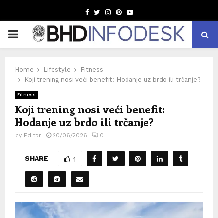
Facebook
Twitter
Instagram
Pinterest
Youtube
PRIMARY
MENU
Home
Lifestyle
Fitness
Koji trening nosi veći benefit: Hodanje uz brdo ili trčanje?
Fitness
Koji trening nosi veći benefit:
Hodanje uz brdo ili trčanje?
by
Editor
20/06/2026
0
SHARE
1