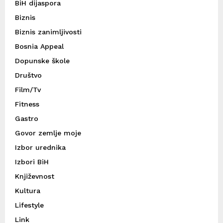
BiH dijaspora
Biznis
Biznis zanimljivosti
Bosnia Appeal
Dopunske škole
Društvo
Film/Tv
Fitness
Gastro
Govor zemlje moje
Izbor urednika
Izbori BiH
Književnost
Kultura
Lifestyle
Link