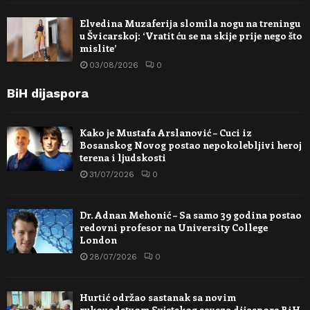
Elvedina Muzaferija slomila nogu na treningu
u Švicarskoj: ‘Vratit ću se na skije prije nego što
mislite’
03/08/2026
0
BiH dijaspora
Kako je Mustafa Arslanović – Cuci iz
Bosanskog Novog postao nepokolebljivi heroj
terena i ljudskosti
31/07/2026
0
Dr. Adnan Mehonić – Sa samo 39 godina postao
redovni profesor na University College
London
28/07/2026
0
Hurtić održao sastanak sa novim
rukovodstvom Svjetskog saveza dijaspore BiH