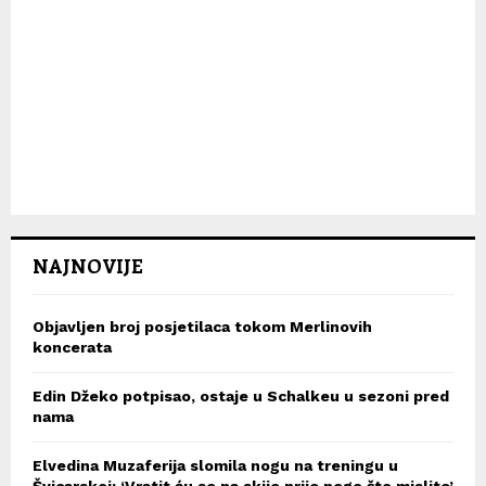
NAJNOVIJE
Objavljen broj posjetilaca tokom Merlinovih
koncerata
Edin Džeko potpisao, ostaje u Schalkeu u sezoni pred
nama
Elvedina Muzaferija slomila nogu na treningu u
Švicarskoj: ‘Vratit ću se na skije prije nego što mislite’