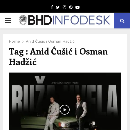
Facebook
Twitter
Instagram
Pinterest
Youtube
PRIMARY
MENU
Home
Anid Ćušić i Osman Hadžić
Tag : Anid Ćušić i Osman
Hadžić