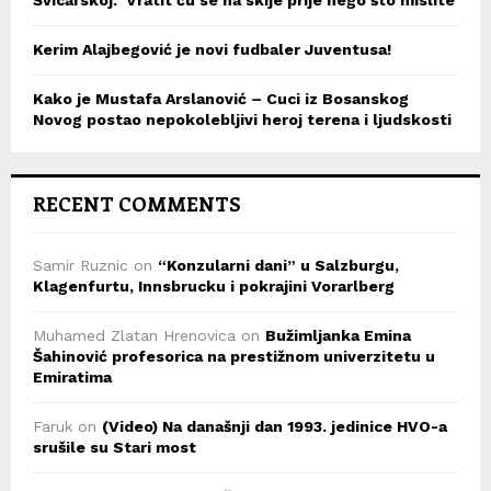
Kerim Alajbegović je novi fudbaler Juventusa!
Kako je Mustafa Arslanović – Cuci iz Bosanskog
Novog postao nepokolebljivi heroj terena i ljudskosti
RECENT COMMENTS
Samir Ruznic
on
“Konzularni dani” u Salzburgu,
Klagenfurtu, Innsbrucku i pokrajini Vorarlberg
Muhamed Zlatan Hrenovica
on
Bužimljanka Emina
Šahinović profesorica na prestižnom univerzitetu u
Emiratima
Faruk
on
(Video) Na današnji dan 1993. jedinice HVO-a
srušile su Stari most