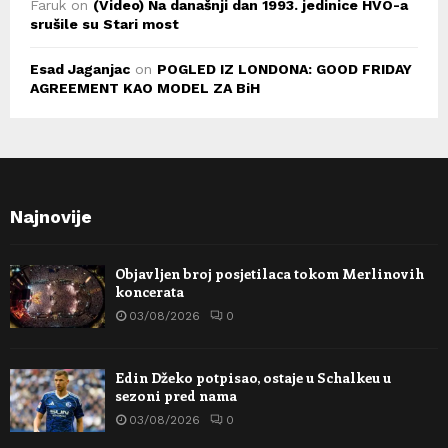
Faruk
on
(Video) Na današnji dan 1993. jedinice HVO-a
srušile su Stari most
Esad Jaganjac
on
POGLED IZ LONDONA: GOOD FRIDAY
AGREEMENT KAO MODEL ZA BiH
Najnovije
Objavljen broj posjetilaca tokom Merlinovih
koncerata
03/08/2026
0
Edin Džeko potpisao, ostaje u Schalkeu u
sezoni pred nama
03/08/2026
0