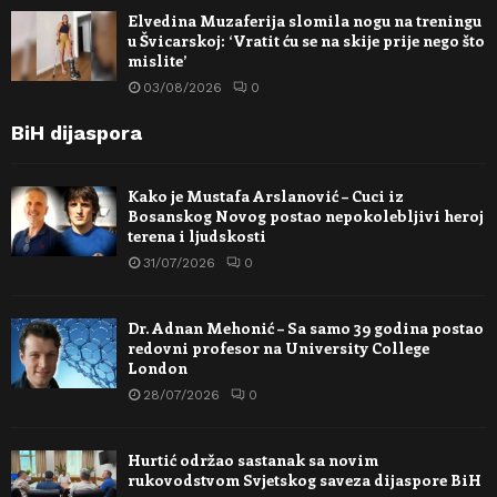
Elvedina Muzaferija slomila nogu na treningu
u Švicarskoj: ‘Vratit ću se na skije prije nego što
mislite’
03/08/2026
0
BiH dijaspora
Kako je Mustafa Arslanović – Cuci iz
Bosanskog Novog postao nepokolebljivi heroj
terena i ljudskosti
31/07/2026
0
Dr. Adnan Mehonić – Sa samo 39 godina postao
redovni profesor na University College
London
28/07/2026
0
Hurtić održao sastanak sa novim
rukovodstvom Svjetskog saveza dijaspore BiH