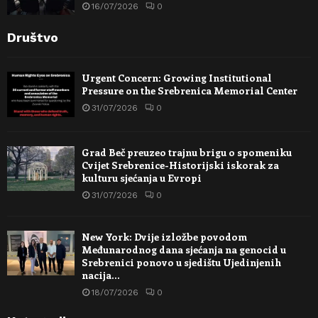
16/07/2026
0
Društvo
Urgent Concern: Growing Institutional
Pressure on the Srebrenica Memorial Center
31/07/2026
0
Grad Beč preuzeo trajnu brigu o spomeniku
Cvijet Srebrenice-Historijski iskorak za
kulturu sjećanja u Evropi
31/07/2026
0
New York: Dvije izložbe povodom
Međunarodnog dana sjećanja na genocid u
Srebrenici ponovo u sjedištu Ujedinjenih
nacija…
18/07/2026
0