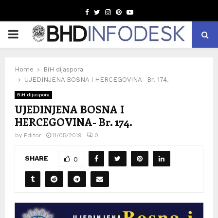
Facebook
Twitter
Instagram
Pinterest
Youtube
PRIMARY
MENU
Home
BiH dijaspora
UJEDINJENA BOSNA I HERCEGOVINA- Br. 174.
BiH dijaspora
UJEDINJENA BOSNA I
HERCEGOVINA- Br. 174.
by
Editor
11/05/2019
0
SHARE
0