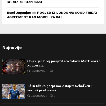
srušile su Stari most
Esad Jaganjac
on
POGLED IZ LONDONA: GOOD FRIDAY
AGREEMENT KAO MODEL ZA BiH
Najnovije
Objavljen broj posjetilaca tokom Merlinovih
koncerata
03/08/2026
0
Edin Džeko potpisao, ostaje u Schalkeu u
sezoni pred nama
03/08/2026
0