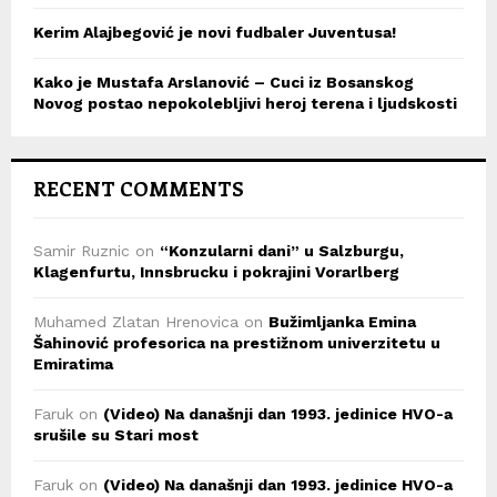
Kerim Alajbegović je novi fudbaler Juventusa!
Kako je Mustafa Arslanović – Cuci iz Bosanskog
Novog postao nepokolebljivi heroj terena i ljudskosti
RECENT COMMENTS
Samir Ruznic
on
“Konzularni dani” u Salzburgu,
Klagenfurtu, Innsbrucku i pokrajini Vorarlberg
Muhamed Zlatan Hrenovica
on
Bužimljanka Emina
Šahinović profesorica na prestižnom univerzitetu u
Emiratima
Faruk
on
(Video) Na današnji dan 1993. jedinice HVO-a
srušile su Stari most
Faruk
on
(Video) Na današnji dan 1993. jedinice HVO-a