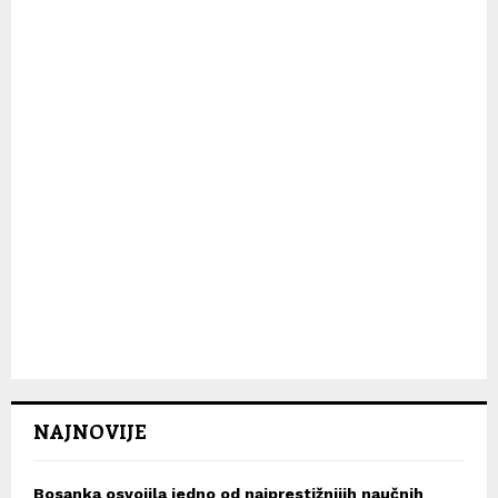
H
NAJNOVIJE
Bosanka osvojila jedno od najprestižnijih naučnih