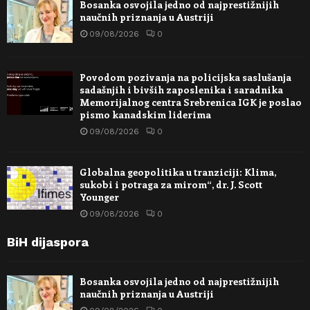
Bosanka osvojila jedno od najprestižnijih
naučnih priznanja u Austriji
09/08/2026
0
Povodom pozivanja na policijska saslušanja
sadašnjih i bivših zaposlenika i saradnika
Memorijalnog centra Srebrenica IGK je poslao
pismo kanadskim liderima
09/08/2026
0
Globalna geopolitika u tranziciji: Klima,
sukobi i potraga za mirom“, dr. J. Scott
Younger
09/08/2026
0
BiH dijaspora
Bosanka osvojila jedno od najprestižnijih
naučnih priznanja u Austriji