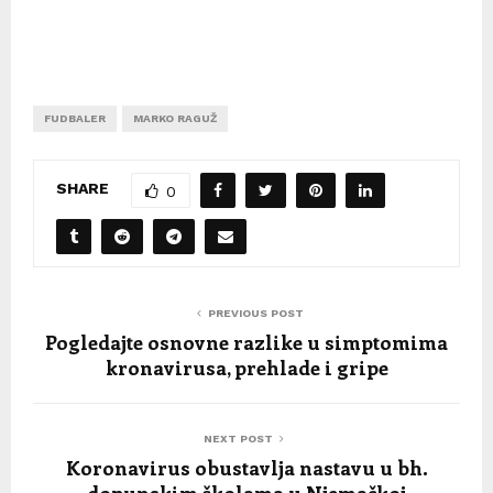
FUDBALER
MARKO RAGUŽ
SHARE
0
PREVIOUS POST
Pogledajte osnovne razlike u simptomima
kronavirusa, prehlade i gripe
NEXT POST
Koronavirus obustavlja nastavu u bh.
dopunskim školama u Njemačkoj