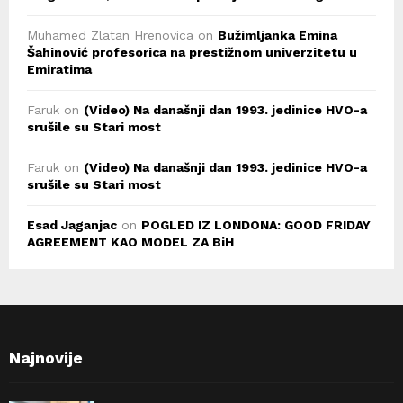
Muhamed Zlatan Hrenovica
on
Bužimljanka Emina
Šahinović profesorica na prestižnom univerzitetu u
Emiratima
Faruk
on
(Video) Na današnji dan 1993. jedinice HVO-a
srušile su Stari most
Faruk
on
(Video) Na današnji dan 1993. jedinice HVO-a
srušile su Stari most
Esad Jaganjac
on
POGLED IZ LONDONA: GOOD FRIDAY
AGREEMENT KAO MODEL ZA BiH
Najnovije