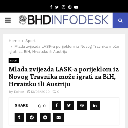
Facebook
Twitter
Instagram
Pinterest
Youtube
PRIMARY
MENU
Home
Sport
Mlada zvijezda LASK-a porijeklom iz Novog Travnika može
igrati za BiH, Hrvatsku ili Austriju
Sport
Mlada zvijezda LASK-a porijeklom iz
Novog Travnika može igrati za BiH,
Hrvatsku ili Austriju
by
Editor
13/03/2020
0
SHARE
0