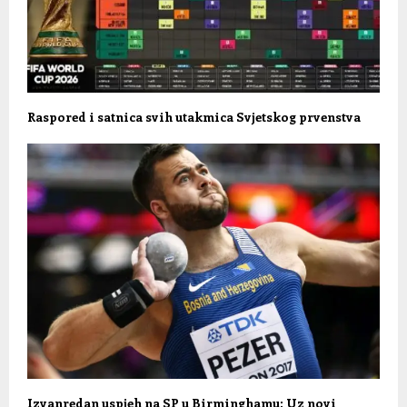
Raspored i satnica svih utakmica Svjetskog prvenstva
Izvanredan uspjeh na SP u Birminghamu: Uz novi