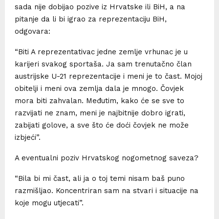
sada nije dobijao pozive iz Hrvatske ili BiH, a na
pitanje da li bi igrao za reprezentaciju BiH,
odgovara:
“Biti A reprezentativac jedne zemlje vrhunac je u
karijeri svakog sportaša. Ja sam trenutačno član
austrijske U-21 reprezentacije i meni je to čast. Mojoj
obitelji i meni ova zemlja dala je mnogo. Čovjek
mora biti zahvalan. Međutim, kako će se sve to
razvijati ne znam, meni je najbitnije dobro igrati,
zabijati golove, a sve što će doći čovjek ne može
izbjeći”.
A eventualni poziv Hrvatskog nogometnog saveza?
“Bila bi mi čast, ali ja o toj temi nisam baš puno
razmišljao. Koncentriran sam na stvari i situacije na
koje mogu utjecati”.