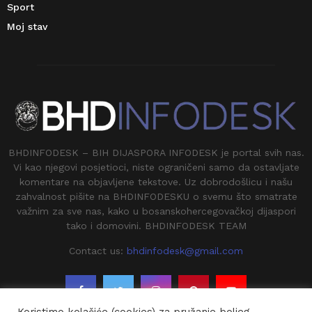
Sport
Moj stav
BHDINFODESK – BIH DIJASPORA INFODESK je portal svih nas.
Vi kao njegovi posjetioci, niste ograničeni samo da ostavljate
komentare na objavljene tekstove. Uz dobrodošlicu i našu
zahvalnost pišite na BHDINFODESKU o svemu što smatrate
važnim za sve nas, kako u bosanskohercegovačkoj dijaspori
tako i domovini. BHDINFODESK TEAM
Contact us:
bhdinfodesk@gmail.com