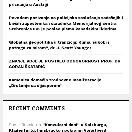
priznanja u Austriji
Povodom pozivanja na policijska saslušanja sadašnjih i
bivših zaposlenika i saradnika Memorijalnog centra
Srebrenica IGK je poslao pismo kanadskim liderima
Globalna geopolitika u tranziciji: Klima, sukobi i
potraga za mirom“, dr. J. Scott Younger
ZNANJE KOJE JE POSTALO ODGOVORNOST PROF. DR
GORAN ŠKATARIĆ
Kamenica domaćin trodnevne manifestacije
„Druženje sa dijasporom“
RECENT COMMENTS
Samir Ruznic
on
“Konzularni dani” u Salzburgu,
Klagenfurtu, Innsbrucku i pokrajini Vorarlberg