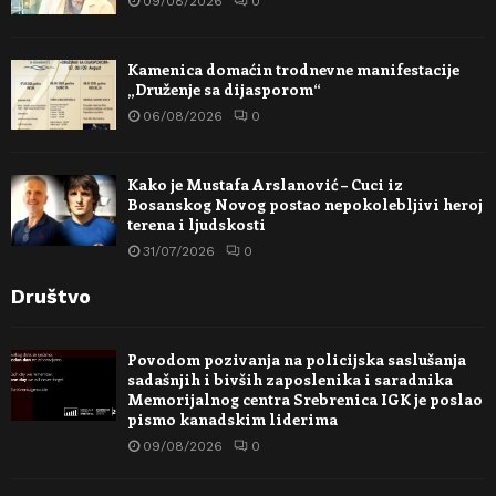
09/08/2026
0
Kamenica domaćin trodnevne manifestacije
„Druženje sa dijasporom“
06/08/2026
0
Kako je Mustafa Arslanović – Cuci iz
Bosanskog Novog postao nepokolebljivi heroj
terena i ljudskosti
31/07/2026
0
Društvo
Povodom pozivanja na policijska saslušanja
sadašnjih i bivših zaposlenika i saradnika
Memorijalnog centra Srebrenica IGK je poslao
pismo kanadskim liderima
09/08/2026
0