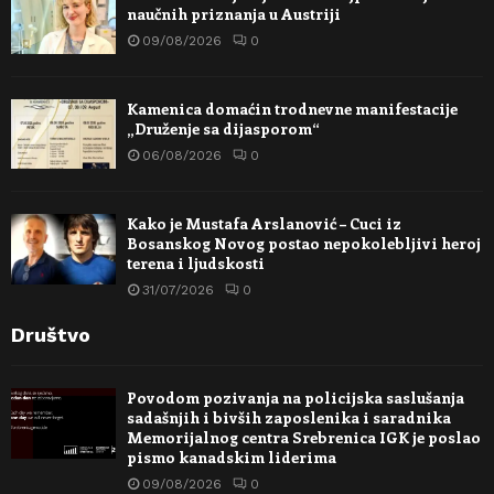
naučnih priznanja u Austriji
09/08/2026
0
Kamenica domaćin trodnevne manifestacije
„Druženje sa dijasporom“
06/08/2026
0
Kako je Mustafa Arslanović – Cuci iz
Bosanskog Novog postao nepokolebljivi heroj
terena i ljudskosti
31/07/2026
0
Društvo
Povodom pozivanja na policijska saslušanja
sadašnjih i bivših zaposlenika i saradnika
Memorijalnog centra Srebrenica IGK je poslao
pismo kanadskim liderima
09/08/2026
0