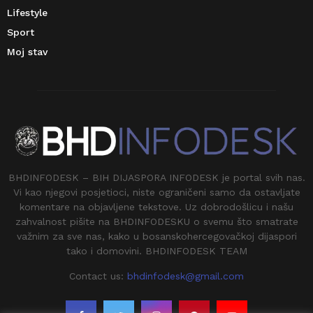
Lifestyle
Sport
Moj stav
BHDINFODESK – BIH DIJASPORA INFODESK je portal svih nas.
Vi kao njegovi posjetioci, niste ograničeni samo da ostavljate
komentare na objavljene tekstove. Uz dobrodošlicu i našu
zahvalnost pišite na BHDINFODESKU o svemu što smatrate
važnim za sve nas, kako u bosanskohercegovačkoj dijaspori
tako i domovini. BHDINFODESK TEAM
Contact us:
bhdinfodesk@gmail.com