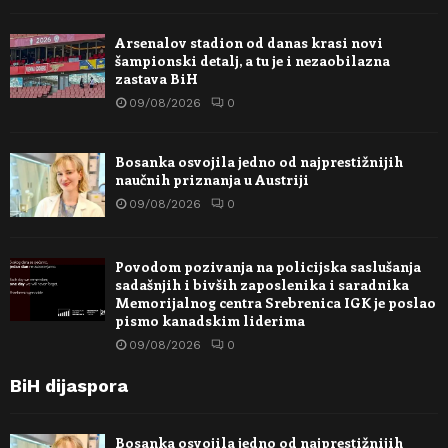
Arsenalov stadion od danas krasi novi
šampionski detalj, a tu je i nezaobilazna
zastava BiH
09/08/2026
0
Bosanka osvojila jedno od najprestižnijih
naučnih priznanja u Austriji
09/08/2026
0
Povodom pozivanja na policijska saslušanja
sadašnjih i bivših zaposlenika i saradnika
Memorijalnog centra Srebrenica IGK je poslao
pismo kanadskim liderima
09/08/2026
0
BiH dijaspora
Bosanka osvojila jedno od najprestižnijih