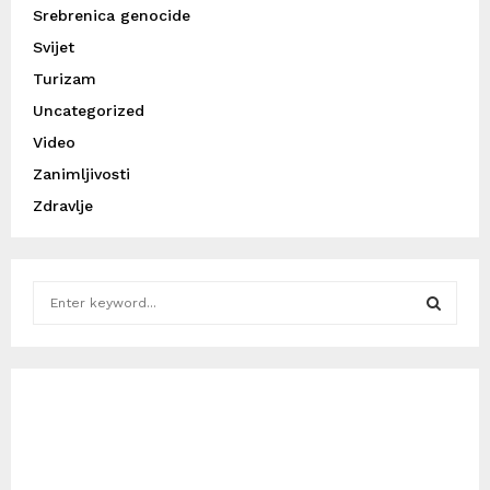
Srebrenica genocide
Svijet
Turizam
Uncategorized
Video
Zanimljivosti
Zdravlje
S
e
a
S
r
c
E
h
f
A
o
r
R