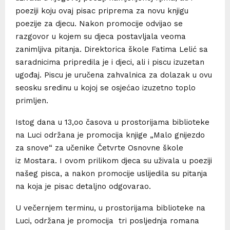
poeziji koju ovaj pisac priprema za novu knjigu
poezije za djecu. Nakon promocije odvijao se
razgovor u kojem su djeca postavljala veoma
zanimljiva pitanja. Direktorica škole Fatima Lelić sa
saradnicima pripredila je i djeci, ali i piscu izuzetan
ugođaj. Piscu je uručena zahvalnica za dolazak u ovu
seosku sredinu u kojoj se osjećao izuzetno toplo
primljen.
Istog dana u 13,oo časova u prostorijama biblioteke
na Luci održana je promocija knjige „Malo gnijezdo
za snove“ za učenike Četvrte Osnovne škole
iz Mostara. I ovom prilikom djeca su uživala u poeziji
našeg pisca, a nakon promocije uslijedila su pitanja
na koja je pisac detaljno odgovarao.
U večernjem terminu, u prostorijama biblioteke na
Luci, održana je promocija tri posljednja romana