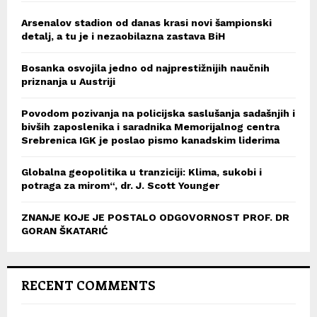
Arsenalov stadion od danas krasi novi šampionski
detalj, a tu je i nezaobilazna zastava BiH
Bosanka osvojila jedno od najprestižnijih naučnih
priznanja u Austriji
Povodom pozivanja na policijska saslušanja sadašnjih i
bivših zaposlenika i saradnika Memorijalnog centra
Srebrenica IGK je poslao pismo kanadskim liderima
Globalna geopolitika u tranziciji: Klima, sukobi i
potraga za mirom“, dr. J. Scott Younger
ZNANJE KOJE JE POSTALO ODGOVORNOST PROF. DR
GORAN ŠKATARIĆ
RECENT COMMENTS