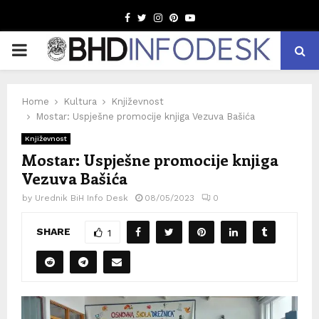
Facebook
Twitter
Instagram
Pinterest
Youtube
PRIMARY
MENU
Home
Kultura
Književnost
Mostar: Uspješne promocije knjiga Vezuva Bašića
Književnost
Mostar: Uspješne promocije knjiga
Vezuva Bašića
by
Urednik BiH Info Desk
08/05/2023
0
SHARE
1