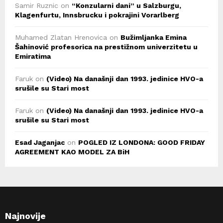
Samir Ruznic
on
“Konzularni dani” u Salzburgu,
Klagenfurtu, Innsbrucku i pokrajini Vorarlberg
Muhamed Zlatan Hrenovica
on
Bužimljanka Emina
Šahinović profesorica na prestižnom univerzitetu u
Emiratima
Faruk
on
(Video) Na današnji dan 1993. jedinice HVO-a
srušile su Stari most
Faruk
on
(Video) Na današnji dan 1993. jedinice HVO-a
srušile su Stari most
Esad Jaganjac
on
POGLED IZ LONDONA: GOOD FRIDAY
AGREEMENT KAO MODEL ZA BiH
Najnovije