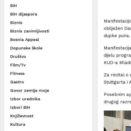
BiH
BiH dijaspora
Manifestacijo
Biznis
obilježen Da
Biznis zanimljivosti
dupke puna.
Bosnia Appeal
Manifestacij
Dopunske škole
dijelu progr
Društvo
KUD-a Mladi 
Film/Tv
Fitness
Za recital o
Gastro
Stuttgarta i 
Govor zemlje moje
Posebnim apl
Izbor urednika
drugog razre
Izbori BiH
Književnost
Kultura