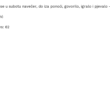
se u subotu navečer, do iza ponoći, govorilo, igralo i pjevalo
ić
ws:
62