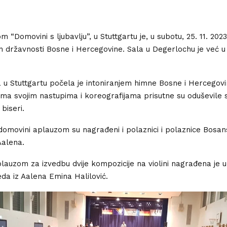
m “Domovini s ljubavlju”, u Stuttgartu je, u subotu, 25. 11. 202
n državnosti Bosne i Hercegovine. Sala u Degerlochu je već u 1
a u Stuttgartu počela je intoniranjem himne Bosne i Hercegov
ama svojim nastupima i koreografijama prisutne su oduševile 
biseri.
 domovini aplauzom su nagrađeni i polaznici i polaznice Bosan
Aalena.
auzom za izvedbu dvije kompozicije na violini nagrađena je u
da iz Aalena Emina Halilović.