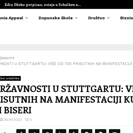
Edin Džeko potpisao, ostaje u Schalkeu u…
snia Appeal
Dopunske škole
Društvo
Biznis
ijaspora
NOSTI U STUTTGARTU: VIŠE OD 700 PRISUTNIH NA MANIFESTACIJI
zbor urednika
RŽAVNOSTI U STUTTGARTU: V
RISUTNIH NA MANIFESTACIJI K
 BISERI
26/11/2023
0