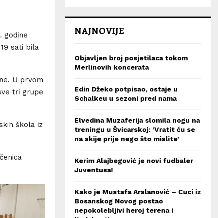
NAJNOVIJE
3. godine
9 sati bila
Objavljen broj posjetilaca tokom
Merlinovih koncerata
ine. U prvom
Edin Džeko potpisao, ostaje u
sve tri grupe
Schalkeu u sezoni pred nama
Elvedina Muzaferija slomila nogu na
skih škola iz
treningu u Švicarskoj: ‘Vratit ću se
na skije prije nego što mislite’
čenica
Kerim Alajbegović je novi fudbaler
Juventusa!
Kako je Mustafa Arslanović – Cuci iz
Bosanskog Novog postao
nepokolebljivi heroj terena i