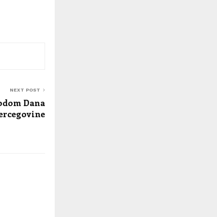
NEXT POST
vodom Dana
Hercegovine