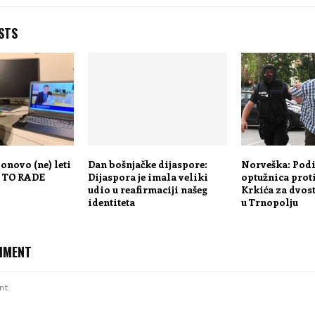
STS
ponovo (ne) leti
Dan bošnjačke dijaspore:
Norveška: Pod
O TO RADE
Dijaspora je imala veliki
optužnica proti
udio u reafirmaciji našeg
Krkića za dvos
identiteta
u Trnopolju
MMENT