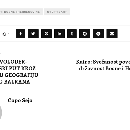
TI BOSNE I HERCEGOVINE
STUTTGART
1
T
VOLODER-
Kairo: Svečanost po
KI PUT KROZ
državnost Bosne i 
U GEOGRAFIJU
G BALKANA
Copo Sejo