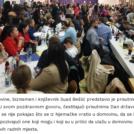
vine, biznismen i književnik Suad Bešlić predstavio je prisutn
. U svom pozdravnom govoru, čestitajući prisutnima Dan državn
a se nije pokajao što se iz Njemačke vratio u domovinu, da se
i, pozivajući one koji mogu i koji su u prilici da ulažu u domovin
vih radnih mjesta.