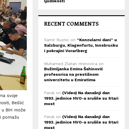
ljudskosti
RECENT COMMENTS
Samir Ruznic
on
“Konzularni dani” u
Salzburgu, Klagenfurtu, Innsbrucku
i pokrajini Vorarlberg
Muhamed Zlatan Hrenovica
on
Bužimljanka Emina Šahinović
profesorica na prestižnom
univerzitetu u Emiratima
Faruk
on
(Video) Na današnji dan
ima svoje
1993. jedinice HVO-a srušile su Stari
osti, Bešlić
most
 i u BiH može
Faruk
on
(Video) Na današnji dan
u i pomažu
1993. jedinice HVO-a srušile su Stari
most