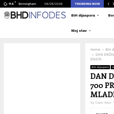
C
ljen broj posjetilaca tokom Merlinovih koncerata
Birmingham
06/08/2026
TRENDING NOW
11.5
BiH dijaspora
Bo
Moj stav
Home
BiH d
DAN DRŽAV
BISERI
BiH dijaspora
I
DAN D
700 P
MLADI
by
Copo Sejo