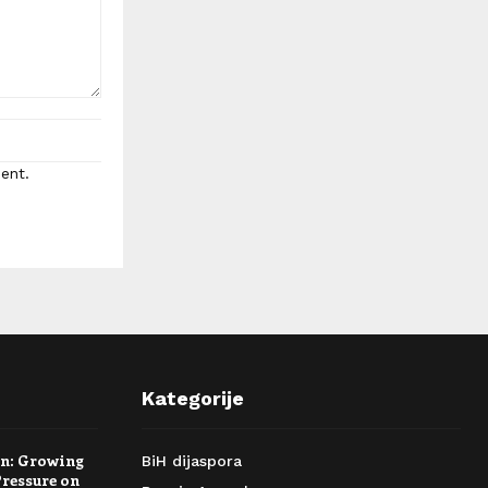
ent.
Kategorije
rn: Growing
BiH dijaspora
Pressure on