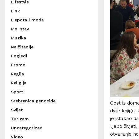
Lifestyle
Link
Ljepota i moda
Moj stav
Muzika
Najčitanije
Pogledi
Promo
Regija
Religija
Sport
Srebrenica genocide
Gost iz domo
Svijet
dvije knjige
je istakao d
Turizam
lijepo živjet
Uncategorized
otvaranje no
Video