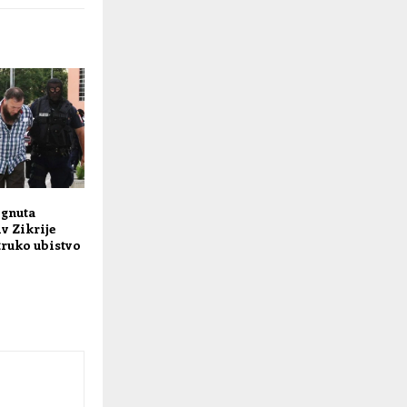
ignuta
v Zikrije
truko ubistvo