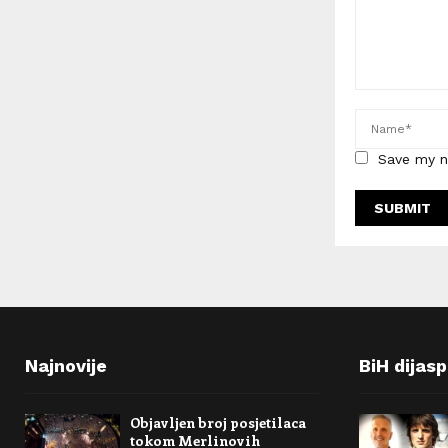
Save my n
Najnovije
BiH dijas
Objavljen broj posjetilaca
tokom Merlinovih