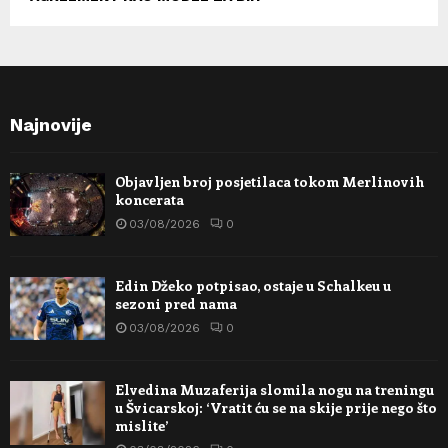
Najnovije
Objavljen broj posjetilaca tokom Merlinovih
koncerata
03/08/2026
0
Edin Džeko potpisao, ostaje u Schalkeu u
sezoni pred nama
03/08/2026
0
Elvedina Muzaferija slomila nogu na treningu
u Švicarskoj: ‘Vratit ću se na skije prije nego što
mislite’