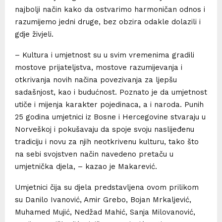
najbolji način kako da ostvarimo harmoničan odnos i
razumijemo jedni druge, bez obzira odakle dolazili i
gdje živjeli.
– Kultura i umjetnost su u svim vremenima gradili
mostove prijateljstva, mostove razumijevanja i
otkrivanja novih načina povezivanja za ljepšu
sadašnjost, kao i budućnost. Poznato je da umjetnost
utiče i mijenja karakter pojedinaca, a i naroda. Punih
25 godina umjetnici iz Bosne i Hercegovine stvaraju u
Norveškoj i pokušavaju da spoje svoju naslijeđenu
tradiciju i novu za njih neotkrivenu kulturu, tako što
na sebi svojstven način navedeno pretaču u
umjetnička djela, – kazao je Makarević.
Umjetnici čija su djela predstavljena ovom prilikom
su Danilo Ivanović, Amir Grebo, Bojan Mrkaljević,
Muhamed Mujić, Nedžad Mahić, Sanja Milovanović,