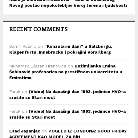
Novog postao nepokolebljivi heroj terena i ljudskosti
RECENT COMMENTS
Samir Ruznic
on
“Konzularni dani” u Salzburgu,
Klagenfurtu, Innsbrucku i pokrajini Vorarlberg
Muhamed Zlatan Hrenovica
on
Bužimljanka Emina
Šahinović profesorica na prestižnom univerzitetu u
Emiratima
Faruk
on
(Video) Na današnji dan 1993. jedinice HVO-a
srušile su Stari most
Faruk
on
(Video) Na današnji dan 1993. jedinice HVO-a
srušile su Stari most
Esad Jaganjac
on
POGLED IZ LONDONA: GOOD FRIDAY
AGREEMENT KAO MODEL ZA BiH