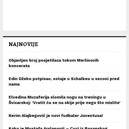
NAJNOVIJE
Objavljen broj posjetilaca tokom Merlinovih
koncerata
Edin Džeko potpisao, ostaje u Schalkeu u sezoni pred
nama
Elvedina Muzaferija slomila nogu na treningu u
Švicarskoj: ‘Vratit ću se na skije prije nego što mislite’
Kerim Alajbegović je novi fudbaler Juventusa!
Kako je Mustafa Arslanović – Cuci iz Bosanskog