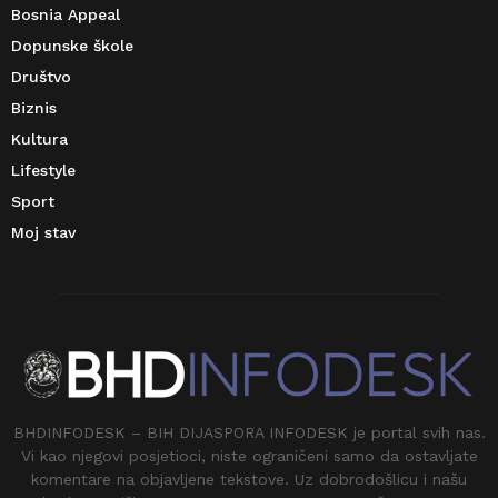
Bosnia Appeal
Dopunske škole
Društvo
Biznis
Kultura
Lifestyle
Sport
Moj stav
BHDINFODESK – BIH DIJASPORA INFODESK je portal svih nas.
Vi kao njegovi posjetioci, niste ograničeni samo da ostavljate
komentare na objavljene tekstove. Uz dobrodošlicu i našu