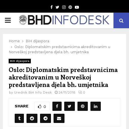
Facebook
Twitter
Instagram
Pinterest
Youtube
PRIMARY
MENU
Home
BiH dijaspora
Oslo: Diplomatskim predstavnicima akreditovanim u
Norveškoj predstavljena djela bh. umjetnika
BiH dijaspora
Oslo: Diplomatskim predstavnicima
akreditovanim u Norveškoj
predstavljena djela bh. umjetnika
by
Urednik BiH Info Desk
24/11/2018
0
SHARE
0