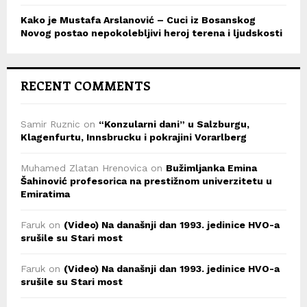
Kako je Mustafa Arslanović – Cuci iz Bosanskog
Novog postao nepokolebljivi heroj terena i ljudskosti
RECENT COMMENTS
Samir Ruznic
on
“Konzularni dani” u Salzburgu,
Klagenfurtu, Innsbrucku i pokrajini Vorarlberg
Muhamed Zlatan Hrenovica
on
Bužimljanka Emina
Šahinović profesorica na prestižnom univerzitetu u
Emiratima
Faruk
on
(Video) Na današnji dan 1993. jedinice HVO-a
srušile su Stari most
Faruk
on
(Video) Na današnji dan 1993. jedinice HVO-a
srušile su Stari most