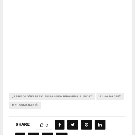
„ARHEOLOŠKI PARK: BOSANSKA PIRAMIDA SUNCA“
ALIJA KADRIĆ
DR. OSMANAGIĆ
SHARE
0