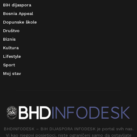
BiH dijaspora
Bosnia Appeal
Dopunske škole
Društvo
Biznis
Kultura
Lifestyle
Sport
Moj stav
BHDINFODESK – BIH DIJASPORA INFODESK je portal svih nas.
Vi kao njegovi posjetioci, niste ograničeni samo da ostavljate