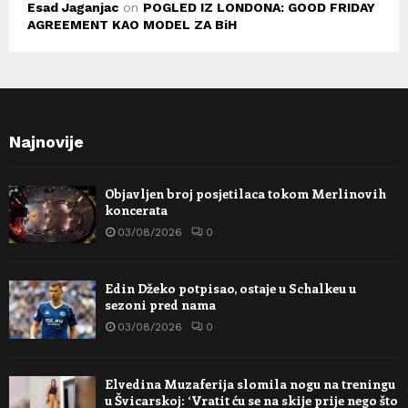
Esad Jaganjac
on
POGLED IZ LONDONA: GOOD FRIDAY
AGREEMENT KAO MODEL ZA BiH
Najnovije
Objavljen broj posjetilaca tokom Merlinovih
koncerata
03/08/2026
0
Edin Džeko potpisao, ostaje u Schalkeu u
sezoni pred nama
03/08/2026
0
Elvedina Muzaferija slomila nogu na treningu
u Švicarskoj: ‘Vratit ću se na skije prije nego što