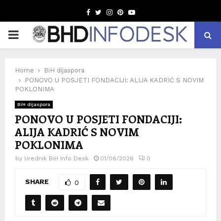
Facebook
Twitter
Instagram
Pinterest
Youtube
PRIMARY
MENU
Home
BiH dijaspora
PONOVO U POSJETI FONDACIJI: ALIJA KADRIĆ S NOVIM
POKLONIMA
BiH dijaspora
PONOVO U POSJETI FONDACIJI:
ALIJA KADRIĆ S NOVIM
POKLONIMA
by
Urednik BiH Info Desk
01/06/2026
0
SHARE
0