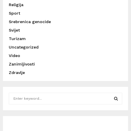
Religija
Sport
Srebrenica genocide
Svijet
Turizam
Uncategorized
Video
Zanimljivosti
Zdravlje
S
e
a
S
r
c
E
h