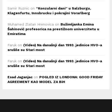
Samir Ruznic
on
“Konzularni dani” u Salzburgu,
Klagenfurtu, Innsbrucku i pokrajini Vorarlberg
Muhamed Zlatan Hrenovica
on
Bužimljanka Emina
Šahinović profesorica na prestižnom univerzitetu u
Emiratima
Faruk
on
(Video) Na današnji dan 1993. jedinice HVO-a
srušile su Stari most
Faruk
on
(Video) Na današnji dan 1993. jedinice HVO-a
srušile su Stari most
Esad Jaganjac
on
POGLED IZ LONDONA: GOOD FRIDAY
AGREEMENT KAO MODEL ZA BiH