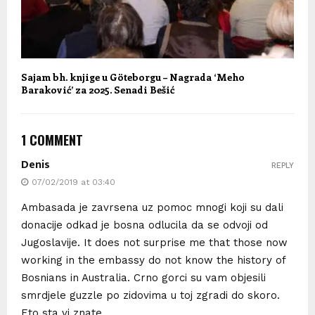
Sajam bh. knjige u Göteborgu – Nagrada ‘Meho
Baraković’ za 2025. Senadi Bešić
1 COMMENT
Denis
REPLY
07/02/2019 at 03:40
Ambasada je zavrsena uz pomoc mnogi koji su dali
donacije odkad je bosna odlucila da se odvoji od
Jugoslavije. It does not surprise me that those now
working in the embassy do not know the history of
Bosnians in Australia. Crno gorci su vam objesili
smrdjele guzzle po zidovima u toj zgradi do skoro.
Eto sta vi znate.