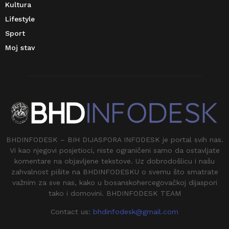
Kultura
Lifestyle
Sport
Moj stav
BHDINFODESK – BIH DIJASPORA INFODESK je portal svih nas.
Vi kao njegovi posjetioci, niste ograničeni samo da ostavljate
komentare na objavljene tekstove. Uz dobrodošlicu i našu
zahvalnost pišite na BHDINFODESKU o svemu što smatrate
važnim za sve nas, kako u bosanskohercegovačkoj dijaspori
tako i domovini. BHDINFODESK TEAM
Contact us:
bhdinfodesk@gmail.com