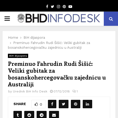
Facebook
Twitter
Instagram
Pinterest
Youtube
PRIMARY
MENU
Home
BiH dijaspora
Preminuo Fahrudin Rudi Šišić: Veliki gubitak za
bosanskohercegovačku zajednicu u Australiji
BiH dijaspora
Preminuo Fahrudin Rudi Šišić:
Veliki gubitak za
bosanskohercegovačku zajednicu u
Australiji
by
Urednik BiH Info Desk
07/12/2018
1
SHARE
0