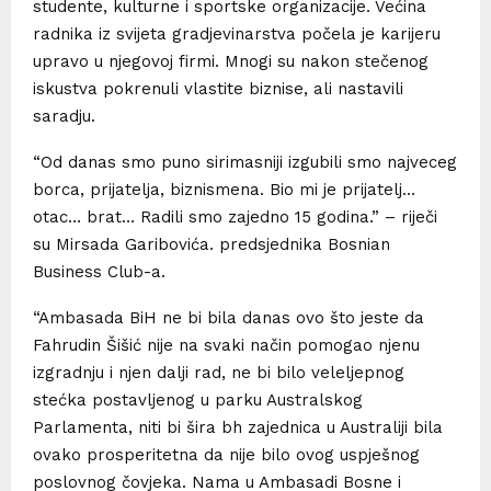
studente, kulturne i sportske organizacije. Većina
radnika iz svijeta gradjevinarstva počela je karijeru
upravo u njegovoj firmi. Mnogi su nakon stečenog
iskustva pokrenuli vlastite biznise, ali nastavili
saradju.
“Od danas smo puno sirimasniji izgubili smo najveceg
borca, prijatelja, biznismena. Bio mi je prijatelj…
otac… brat… Radili smo zajedno 15 godina.” – riječi
su Mirsada Garibovića. predsjednika Bosnian
Business Club-a.
“Ambasada BiH ne bi bila danas ovo što jeste da
Fahrudin Šišić nije na svaki način pomogao njenu
izgradnju i njen dalji rad, ne bi bilo veleljepnog
stećka postavljenog u parku Australskog
Parlamenta, niti bi šira bh zajednica u Australiji bila
ovako prosperitetna da nije bilo ovog uspješnog
poslovnog čovjeka. Nama u Ambasadi Bosne i