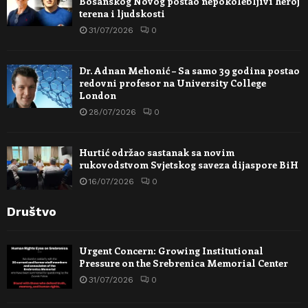
Bosanskog Novog postao nepokolebljivi heroj
terena i ljudskosti
31/07/2026
0
Dr. Adnan Mehonić – Sa samo 39 godina postao
redovni profesor na University College
London
28/07/2026
0
Hurtić održao sastanak sa novim
rukovodstvom Svjetskog saveza dijaspore BiH
16/07/2026
0
Društvo
Urgent Concern: Growing Institutional
Pressure on the Srebrenica Memorial Center
31/07/2026
0