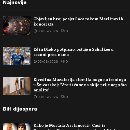
Najnovije
Objavljen broj posjetilaca tokom Merlinovih
koncerata
03/08/2026
0
Edin Džeko potpisao, ostaje u Schalkeu u
sezoni pred nama
03/08/2026
0
Elvedina Muzaferija slomila nogu na treningu
u Švicarskoj: ‘Vratit ću se na skije prije nego što
mislite’
03/08/2026
0
BiH dijaspora
Kako je Mustafa Arslanović – Cuci iz