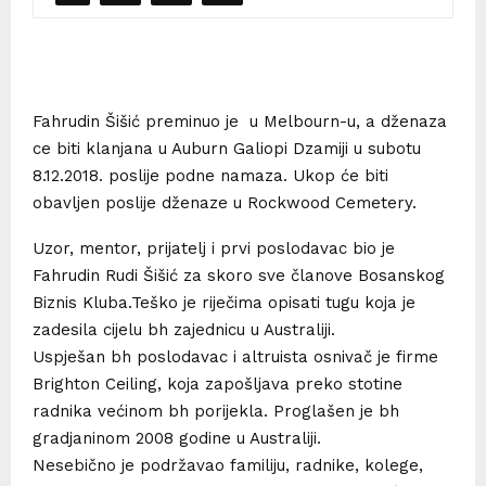
Fahrudin Šišić preminuo je u Melbourn-u, a dženaza
ce biti klanjana u Auburn Galiopi Dzamiji u subotu
8.12.2018. poslije podne namaza. Ukop će biti
obavljen poslije dženaze u Rockwood Cemetery.
Uzor, mentor, prijatelj i prvi poslodavac bio je
Fahrudin Rudi Šišić za skoro sve članove Bosanskog
Biznis Kluba.Teško je riječima opisati tugu koja je
zadesila cijelu bh zajednicu u Australiji.
Uspješan bh poslodavac i altruista osnivač je firme
Brighton Ceiling, koja zapošljava preko stotine
radnika većinom bh porijekla. Proglašen je bh
gradjaninom 2008 godine u Australiji.
Nesebično je podržavao familiju, radnike, kolege,