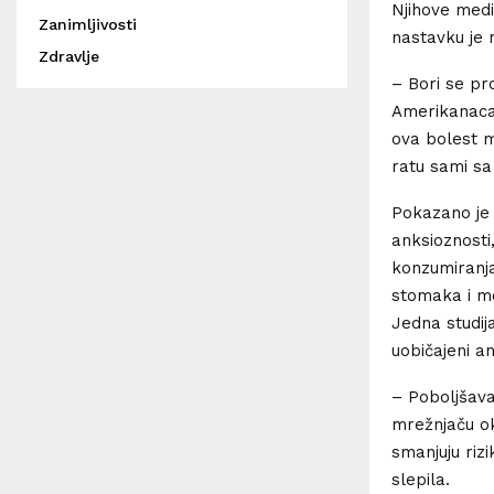
Njihove medi
Zanimljivosti
nastavku je 
Zdravlje
– Bori se pr
Amerikanaca 
ova bolest m
ratu sami s
Pokazano je 
anksioznosti
konzumiranja
stomaka i m
Jedna studij
uobičajeni a
– Poboljšava
mrežnjaču ok
smanjuju riz
slepila.