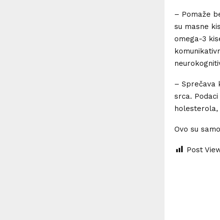
– Pomaže be
su masne kis
omega-3 kise
komunikativn
neurokogniti
– Sprečava k
srca. Podaci
holesterola,
Ovo su samo 
Post Vie