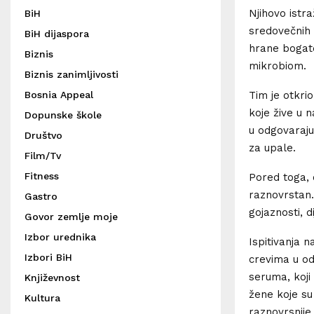
Njihovo istra
BiH
sredovečnih i
BiH dijaspora
hrane bogate
Biznis
mikrobiom.
Biznis zanimljivosti
Tim je otkrio
Bosnia Appeal
koje žive u 
Dopunske škole
u odgovaraju
Društvo
za upale.
Film/Tv
Fitness
Pored toga, 
raznovrstan.
Gastro
gojaznosti, d
Govor zemlje moje
Izbor urednika
Ispitivanja 
Izbori BiH
crevima u od
seruma, koji
Književnost
žene koje su
Kultura
raznovrsnije