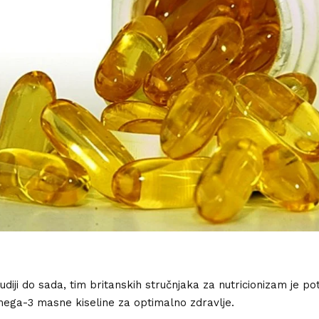
udiji do sada, tim britanskih stručnjaka za nutricionizam je po
ega-3 masne kiseline za optimalno zdravlje.