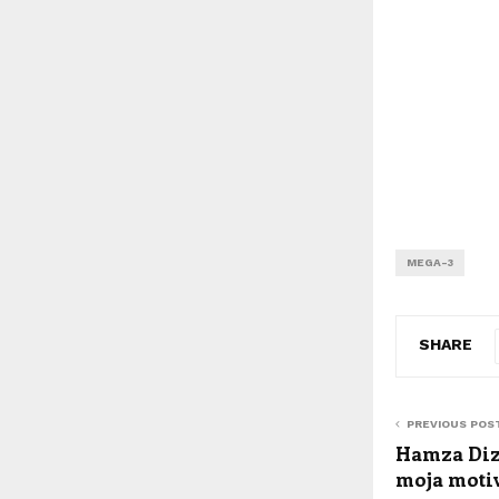
MEGA-3
SHARE
PREVIOUS POS
Hamza Dizd
moja motiv