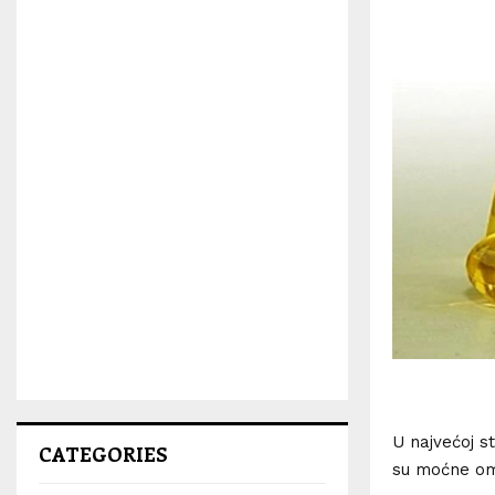
U najvećoj st
CATEGORIES
su moćne om