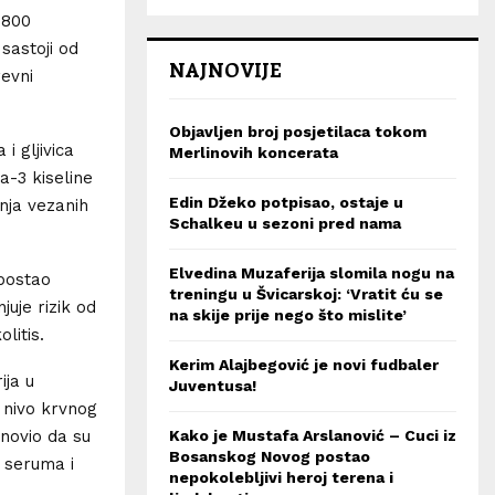
 800
sastoji od
NAJNOVIJE
revni
Objavljen broj posjetilaca tokom
i gljivica
Merlinovih koncerata
a-3 kiseline
Edin Džeko potpisao, ostaje u
nja vezanih
Schalkeu u sezoni pred nama
Elvedina Muzaferija slomila nogu na
 postao
treningu u Švicarskoj: ‘Vratit ću se
uje rizik od
na skije prije nego što mislite’
litis.
Kerim Alajbegović je novi fudbaler
ija u
Juventusa!
 nivo krvnog
anovio da su
Kako je Mustafa Arslanović – Cuci iz
Bosanskog Novog postao
 seruma i
nepokolebljivi heroj terena i