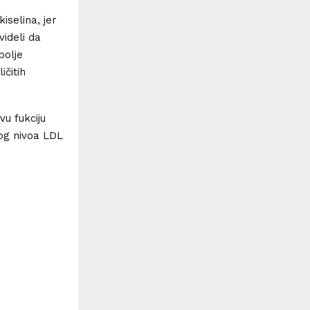
selina, jer
ideli da
bolje
ičitih
u fukciju
kog nivoa LDL