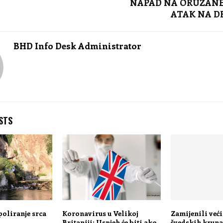
NAPAD NA ORUŽANE
ATAK NA D
BHD Info Desk Administrator
STS
poliranje srca
Koronavirus u Velikoj
Zamijenili veći
Britaniji: Uspjeh će biti ako
švedskih kruna