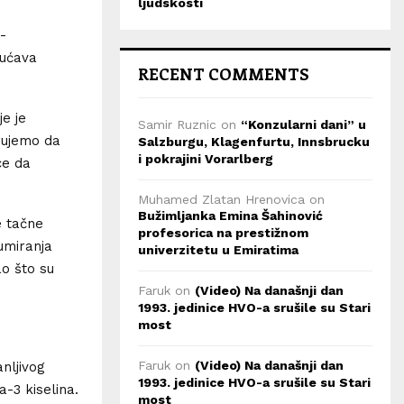
ljudskosti
-
gućava
RECENT COMMENTS
je je
Samir Ruznic
on
“Konzularni dani” u
erujemo da
Salzburgu, Klagenfurtu, Innsbrucku
i pokrajini Vorarlberg
ce da
Muhamed Zlatan Hrenovica
on
Bužimljanka Emina Šahinović
e tačne
profesorica na prestižnom
umiranja
univerzitetu u Emiratima
ao što su
Faruk
on
(Video) Na današnji dan
1993. jedinice HVO-a srušile su Stari
most
Faruk
on
(Video) Na današnji dan
nljivog
1993. jedinice HVO-a srušile su Stari
-3 kiselina.
most