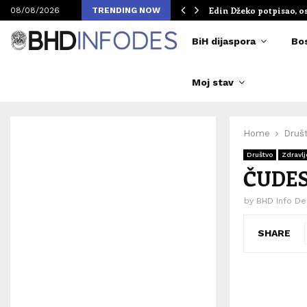
om Merlinovih koncerata
Edin Džeko potpisao, o
08/08/2026
TRENDING NOW
BiH dijaspora
Bo
Moj stav
Home
Druš
Društvo
Zdravlj
ČUDES
by
BHD Info De
SHARE