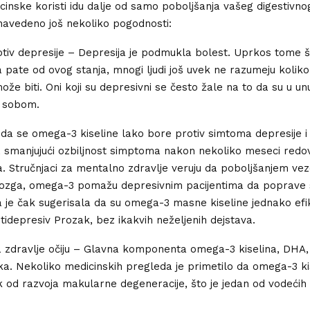
cinske koristi idu dalje od samo poboljšanja vašeg digestivnog
navedeno još nekoliko pogodnosti:
otiv depresije – Depresija je podmukla bolest. Uprkos tome št
pate od ovog stanja, mnogi ljudi još uvek ne razumeju koliko 
ože biti. Oni koji su depresivni se često žale na to da su u u
a sobom.
da se omega-3 kiseline lako bore protiv simtoma depresije i
, smanjujući ozbiljnost simptoma nakon nekoliko meseci red
. Stručnjaci za mentalno zdravlje veruju da poboljšanjem ve
ozga, omega-3 pomažu depresivnim pacijentima da poprave 
a je čak sugerisala da su omega-3 masne kiseline jednako efi
ntidepresiv Prozak, bez ikakvih neželjenih dejstava.
 zdravlje očiju – Glavna komponenta omega-3 kiselina, DHA, š
a. Nekoliko medicinskih pregleda je primetilo da omega-3 ki
ik od razvoja makularne degeneracije, što je jedan od vodećih