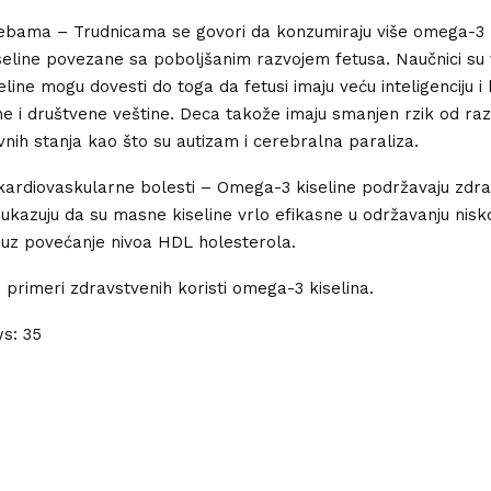
bama – Trudnicama se govori da konzumiraju više omega-3 ki
eline povezane sa poboljšanim razvojem fetusa. Naučnici su v
line mogu dovesti do toga da fetusi imaju veću inteligenciju i 
e i društvene veštine. Deca takože imaju smanjen rzik od razl
vnih stanja kao što su autizam i cerebralna paraliza.
ardiovaskularne bolesti – Omega-3 kiseline podržavaju zdrav
 ukazuju da su masne kiseline vrlo efikasne u održavanju nis
 uz povećanje nivoa HDL holesterola.
primeri zdravstvenih koristi omega-3 kiselina.
ws:
35