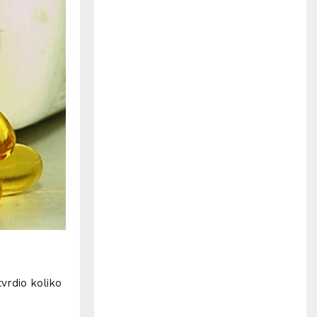
H
tvrdio koliko