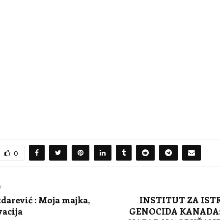
0
T
arević : Moja majka,
INSTITUT ZA IST
acija
GENOCIDA KANADA