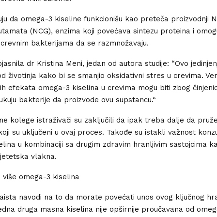
uju da omega-3 kiseline funkcionišu kao preteča proizvodnji N
utamata (NCG), enzima koji povećava sintezu proteina i omo
m crevnim bakterijama da se razmnožavaju.
jasnila dr Kristina Meni, jedan od autora studije: “Ovo jedinjen
d životinja kako bi se smanjio oksidativni stres u crevima. V
ih efekata omega-3 kiselina u crevima mogu biti zbog činjeni
kuju bakterije da proizvode ovu supstancu.“
ne kolege istraživači su zaključili da ipak treba dalje da pruž
ji su uključeni u ovaj proces. Takođe su istakli važnost konz
lina u kombinaciji sa drugim zdravim hranljivim sastojcima k
dijetetska vlakna.
 više omega-3 kiselina
zaista navodi na to da morate povećati unos ovog ključnog hra
jedna druga masna kiselina nije opširnije proučavana od omega