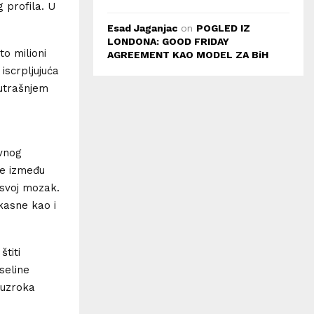
 profila. U
Esad Jaganjac
on
POGLED IZ
LONDONA: GOOD FRIDAY
o milioni
AGREEMENT KAO MODEL ZA BiH
iscrpljujuća
nutrašnjem
ovnog
ze između
svoj mozak.
kasne kao i
titi
seline
 uzroka