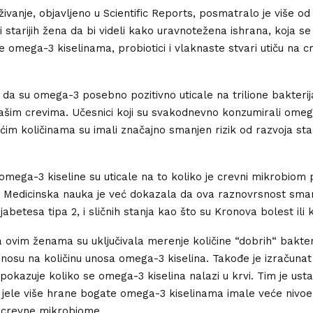
živanje, objavljeno u Scientific Reports, posmatralo je više od
 starijih žena da bi videli kako uravnotežena ishrana, koja se 
 omega-3 kiselinama, probiotici i vlaknaste stvari utiču na c
 da su omega-3 posebno pozitivno uticale na trilione bakterija 
našim crevima. Učesnici koji su svakodnevno konzumirali omeg
ćim količinama su imali značajno smanjen rizik od razvoja sta
omega-3 kiseline su uticale na to koliko je crevni mikrobiom
 Medicinska nauka je već dokazala da ova raznovrsnost smanj
ijabetesa tipa 2, i sličnih stanja kao što su Kronova bolest ili ko
na ovim ženama su uključivala merenje količine “dobrih“ bakter
nosu na količinu unosa omega-3 kiselina. Takođe je izračunat
 pokazuje koliko se omega-3 kiselina nalazi u krvi. Tim je ust
 jele više hrane bogate omega-3 kiselinama imale veće nivoe
 crevne mikrobiome.