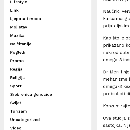
Lifestyle
Link
Naučnici ver
karbamoilgl
Ljepota i moda
prijateljski
Moj stav
Muzika
Kao što je ob
Najčitanije
prikazano ko
neki od dobr
Pogledi
omega-3 indu
Promo
Regija
Dr Meni i nje
Religija
mehanizme ko
Sport
omega-3 kise
probiotici i 
Srebrenica genocide
Svijet
Konzumirajte
Turizam
Ova studija 
Uncategorized
sastojka. Ni
Video