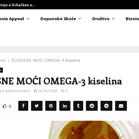
staje u Schalkeu u…
Elvedina Muzaf
snia Appeal
Dopunske škole
Društvo
Biznis
tvo
ČUDESNE MOĆI OMEGA-3 kiselina
e
NE MOĆI OMEGA-3 kiselina
sk Administrator
12/05/2019
0
0