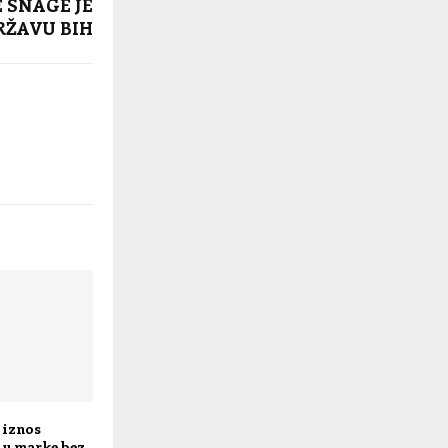
 SNAGE JE
RŽAVU BIH
 iznos
 u marke bez