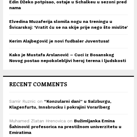
Edin Džeko potpisao, ostaje u Schalkeu u sezoni pred
nama
Elvedina Muzaferija slomila nogu na treningu u
Švicarskoj: ‘Vratit ću se na skije prije nego što mislite’
Kerim Alajbegović je novi fudbaler Juventusa!
Kako je Mustafa Arslanović – Cuci iz Bosanskog
Novog postao nepokolebljivi heroj terena i ljudskosti
RECENT COMMENTS
Samir Ruznic
on
“Konzularni dani” u Salzburgu,
Klagenfurtu, Innsbrucku i pokrajini Vorarlberg
Muhamed Zlatan Hrenovica
on
Bužimljanka Emina
Šahinović profesorica na prestižnom univerzitetu u
Emiratima