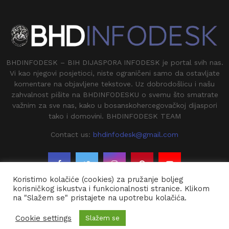
BHDINFODESK – BIH DIJASPORA INFODESK je portal svih nas.
Vi kao njegovi posjetioci, niste ograničeni samo da ostavljate
komentare na objavljene tekstove. Uz dobrodošlicu i našu
zahvalnost pišite na BHDINFODESKU o svemu što smatrate
važnim za sve nas, kako u bosanskohercegovačkoj dijaspori
tako i domovini. BHDINFODESK TEAM
Contact us:
bhdinfodesk@gmail.com
Koristimo kolačiće (cookies) za pružanje boljeg
korisničkog iskustva i funkcionalnosti stranice. Klikom
na "Slažem se" pristajete na upotrebu kolačića.
@2020 - BHDINFODESK. All Right Reserved.
Cookie settings
Slažem se