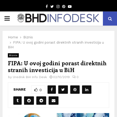
Facebook
Twitter
Instagram
Pinterest
Youtube
PRIMARY
MENU
Home
Biznis
FIPA: U ovoj godini porast direktnih stranih investicija u
BiH
Biznis
FIPA: U ovoj godini porast direktnih
stranih investicija u BiH
by
Urednik BiH Info Desk
02/10/2019
0
SHARE
0