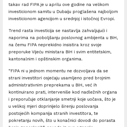
takav rad FIPA je u aprilu ove godine na velikom
investicionom samitu u Dubaiju proglašena najboljom
investicionom agencijom u srednjoj i istočnoj Evropi.
Trend rasta investicija se nastavlja zahvaljujući i
naporima na poboljšanju poslovnog ambijenta u BiH,
na čemu FIPA neprekidno insistira kroz svoje
preporuke Vijeću ministara BiH i svim entitetskim,
kantonalnim i opštinskim organima.
“FIPA ni u jednom momentu ne dozvoljava da se
strani investitori osjećaju usamljeno pred brojnim
administrativnim preprekama u BiH, već ih
kontinuirano prati, interveniše kod nadležnih organa
i preporučuje otklanjanje smetnji koje uočava, što je
u velikoj mjeri doprinijelo širenju poslovanja
postojećih kompanija stranih investitora, te
pokretanju novih, što u konačnici dovodi do porasta