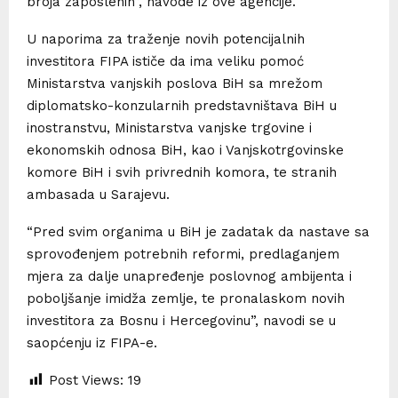
broja zaposlenih”, navode iz ove agencije.
U naporima za traženje novih potencijalnih
investitora FIPA ističe da ima veliku pomoć
Ministarstva vanjskih poslova BiH sa mrežom
diplomatsko-konzularnih predstavništava BiH u
inostranstvu, Ministarstva vanjske trgovine i
ekonomskih odnosa BiH, kao i Vanjskotrgovinske
komore BiH i svih privrednih komora, te stranih
ambasada u Sarajevu.
“Pred svim organima u BiH je zadatak da nastave sa
sprovođenjem potrebnih reformi, predlaganjem
mjera za dalje unapređenje poslovnog ambijenta i
poboljšanje imidža zemlje, te pronalaskom novih
investitora za Bosnu i Hercegovinu”, navodi se u
saopćenju iz FIPA-e.
Post Views:
19