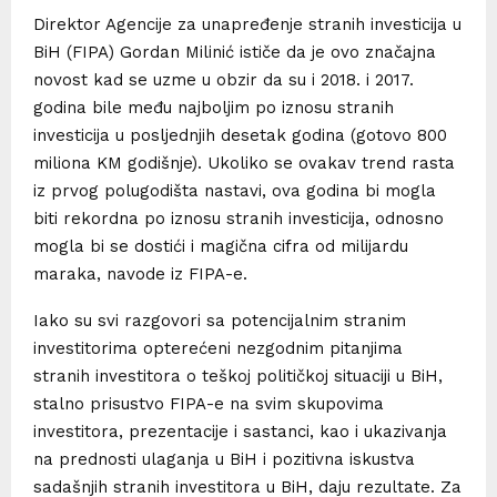
Direktor Agencije za unapređenje stranih investicija u
BiH (FIPA) Gordan Milinić ističe da je ovo značajna
novost kad se uzme u obzir da su i 2018. i 2017.
godina bile među najboljim po iznosu stranih
investicija u posljednjih desetak godina (gotovo 800
miliona KM godišnje). Ukoliko se ovakav trend rasta
iz prvog polugodišta nastavi, ova godina bi mogla
biti rekordna po iznosu stranih investicija, odnosno
mogla bi se dostići i magična cifra od milijardu
maraka, navode iz FIPA-e.
Iako su svi razgovori sa potencijalnim stranim
investitorima opterećeni nezgodnim pitanjima
stranih investitora o teškoj političkoj situaciji u BiH,
stalno prisustvo FIPA-e na svim skupovima
investitora, prezentacije i sastanci, kao i ukazivanja
na prednosti ulaganja u BiH i pozitivna iskustva
sadašnjih stranih investitora u BiH, daju rezultate. Za