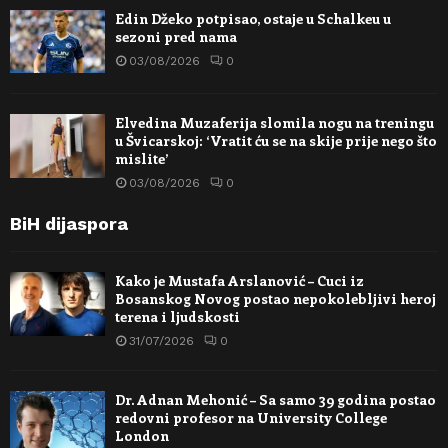
Edin Džeko potpisao, ostaje u Schalkeu u
sezoni pred nama
03/08/2026
0
Elvedina Muzaferija slomila nogu na treningu
u Švicarskoj: ‘Vratit ću se na skije prije nego što
mislite’
03/08/2026
0
BiH dijaspora
Kako je Mustafa Arslanović – Cuci iz
Bosanskog Novog postao nepokolebljivi heroj
terena i ljudskosti
31/07/2026
0
Dr. Adnan Mehonić – Sa samo 39 godina postao
redovni profesor na University College
London