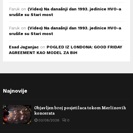
Faruk
on
(Video) Na današnji dan 1993. jedinice HVO-a
srušile su Stari most
Faruk
on
(Video) Na današnji dan 1993. jedinice HVO-a
srušile su Stari most
Esad Jaganjac
on
POGLED IZ LONDONA: GOOD FRIDAY
AGREEMENT KAO MODEL ZA BiH
Najnovije
Objavljen broj posjetilaca tokom Merlinovih
koncerata
03/08/2026
0