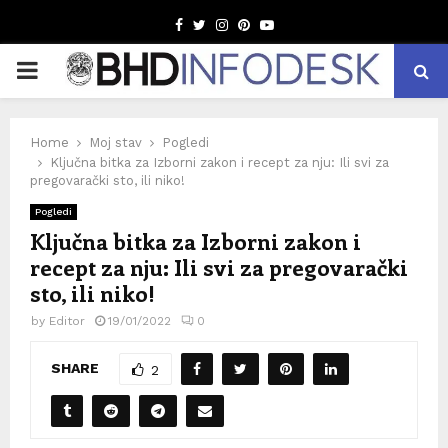
Facebook
Twitter
Instagram
Pinterest
Youtube
PRIMARY
MENU
Home
Moj stav
Pogledi
Ključna bitka za Izborni zakon i recept za nju: Ili svi za
pregovarački sto, ili niko!
Pogledi
Ključna bitka za Izborni zakon i
recept za nju: Ili svi za pregovarački
sto, ili niko!
by
Editor
19/01/2022
0
SHARE
2