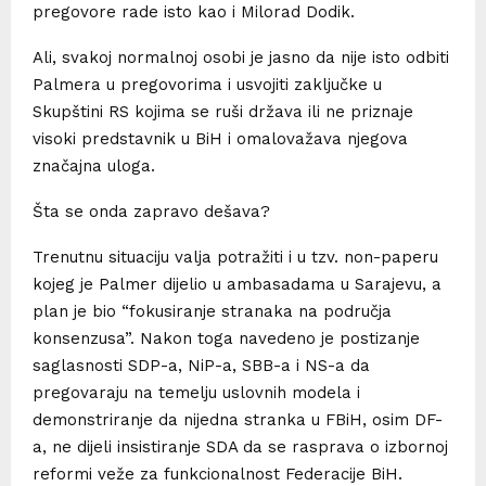
pregovore rade isto kao i Milorad Dodik.
Ali, svakoj normalnoj osobi je jasno da nije isto odbiti
Palmera u pregovorima i usvojiti zaključke u
Skupštini RS kojima se ruši država ili ne priznaje
visoki predstavnik u BiH i omalovažava njegova
značajna uloga.
Šta se onda zapravo dešava?
Trenutnu situaciju valja potražiti i u tzv. non-paperu
kojeg je Palmer dijelio u ambasadama u Sarajevu, a
plan je bio “fokusiranje stranaka na područja
konsenzusa”. Nakon toga navedeno je postizanje
saglasnosti SDP-a, NiP-a, SBB-a i NS-a da
pregovaraju na temelju uslovnih modela i
demonstriranje da nijedna stranka u FBiH, osim DF-
a, ne dijeli insistiranje SDA da se rasprava o izbornoj
reformi veže za funkcionalnost Federacije BiH.