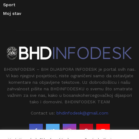
Sport
Moj stav
BHDINFODESK – BIH DIJASPORA INFODESK je portal svih nas.
Vi kao njegovi posjetioci, niste ograničeni samo da ostavljate
komentare na objavljene tekstove. Uz dobrodošlicu i našu
zahvalnost pišite na BHDINFODESKU o svemu što smatrate
važnim za sve nas, kako u bosanskohercegovačkoj dijaspori
tako i domovini. BHDINFODESK TEAM
Contact us:
bhdinfodesk@gmail.com