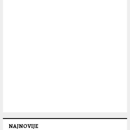
:
C
H
NAJNOVIJE