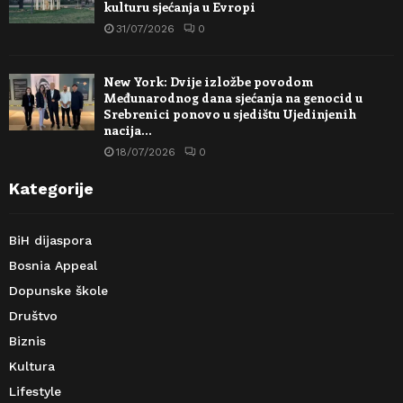
kulturu sjećanja u Evropi
31/07/2026
0
New York: Dvije izložbe povodom
Međunarodnog dana sjećanja na genocid u
Srebrenici ponovo u sjedištu Ujedinjenih
nacija…
18/07/2026
0
Kategorije
BiH dijaspora
Bosnia Appeal
Dopunske škole
Društvo
Biznis
Kultura
Lifestyle