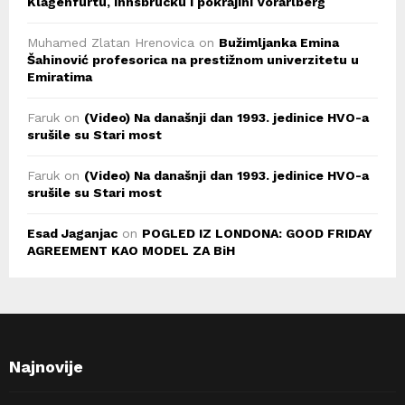
Klagenfurtu, Innsbrucku i pokrajini Vorarlberg
Muhamed Zlatan Hrenovica
on
Bužimljanka Emina
Šahinović profesorica na prestižnom univerzitetu u
Emiratima
Faruk
on
(Video) Na današnji dan 1993. jedinice HVO-a
srušile su Stari most
Faruk
on
(Video) Na današnji dan 1993. jedinice HVO-a
srušile su Stari most
Esad Jaganjac
on
POGLED IZ LONDONA: GOOD FRIDAY
AGREEMENT KAO MODEL ZA BiH
Najnovije