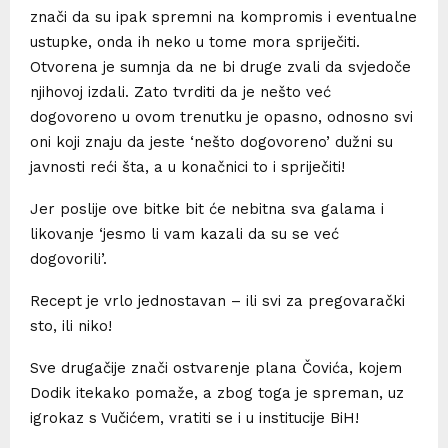
znači da su ipak spremni na kompromis i eventualne
ustupke, onda ih neko u tome mora spriječiti.
Otvorena je sumnja da ne bi druge zvali da svjedoče
njihovoj izdali. Zato tvrditi da je nešto već
dogovoreno u ovom trenutku je opasno, odnosno svi
oni koji znaju da jeste ‘nešto dogovoreno’ dužni su
javnosti reći šta, a u konačnici to i spriječiti!
Jer poslije ove bitke bit će nebitna sva galama i
likovanje ‘jesmo li vam kazali da su se već
dogovorili’.
Recept je vrlo jednostavan – ili svi za pregovarački
sto, ili niko!
Sve drugačije znači ostvarenje plana Čovića, kojem
Dodik itekako pomaže, a zbog toga je spreman, uz
igrokaz s Vučićem, vratiti se i u institucije BiH!