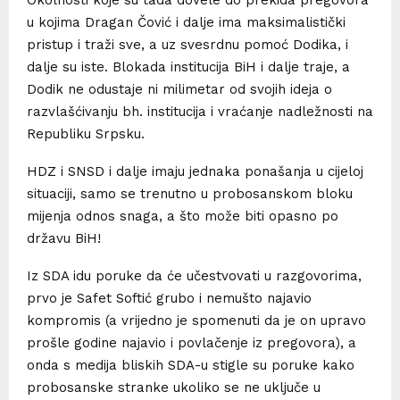
Okolnosti koje su tada dovele do prekida pregovora
u kojima Dragan Čović i dalje ima maksimalistički
pristup i traži sve, a uz svesrdnu pomoć Dodika, i
dalje su iste. Blokada institucija BiH i dalje traje, a
Dodik ne odustaje ni milimetar od svojih ideja o
razvlašćivanju bh. institucija i vraćanje nadležnosti na
Republiku Srpsku.
HDZ i SNSD i dalje imaju jednaka ponašanja u cijeloj
situaciji, samo se trenutno u probosanskom bloku
mijenja odnos snaga, a što može biti opasno po
državu BiH!
Iz SDA idu poruke da će učestvovati u razgovorima,
prvo je Safet Softić grubo i nemušto najavio
kompromis (a vrijedno je spomenuti da je on upravo
prošle godine najavio i povlačenje iz pregovora), a
onda s medija bliskih SDA-u stigle su poruke kako
probosanske stranke ukoliko se ne uključe u