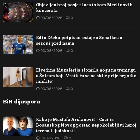
Objavljen broj posjetilaca tokom Merlinovih
koncerata
03/08/2026
0
Edin Džeko potpisao, ostaje u Schalkeu u
sezoni pred nama
03/08/2026
0
Elvedina Muzaferija slomila nogu na treningu
u Švicarskoj: ‘Vratit ću se na skije prije nego što
mislite’
03/08/2026
0
BiH dijaspora
Kako je Mustafa Arslanović – Cuci iz
Bosanskog Novog postao nepokolebljivi heroj
terena i ljudskosti
31/07/2026
0