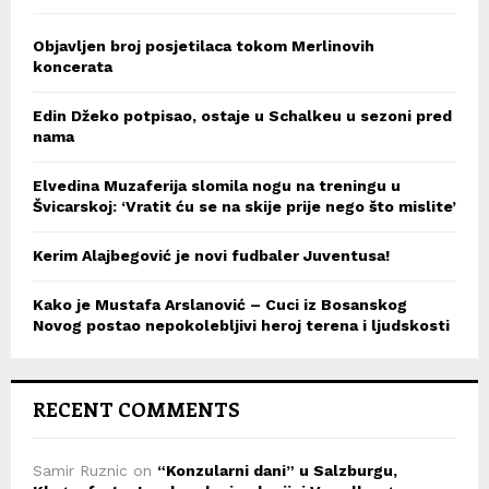
Objavljen broj posjetilaca tokom Merlinovih
koncerata
Edin Džeko potpisao, ostaje u Schalkeu u sezoni pred
nama
Elvedina Muzaferija slomila nogu na treningu u
Švicarskoj: ‘Vratit ću se na skije prije nego što mislite’
Kerim Alajbegović je novi fudbaler Juventusa!
Kako je Mustafa Arslanović – Cuci iz Bosanskog
Novog postao nepokolebljivi heroj terena i ljudskosti
RECENT COMMENTS
Samir Ruznic
on
“Konzularni dani” u Salzburgu,