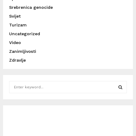
Srebrenica genocide
Svijet
Turizam
Uncategorized
Video
Zanimljivosti
Zdravlje
S
e
a
S
r
c
E
h
f
A
o
r
R