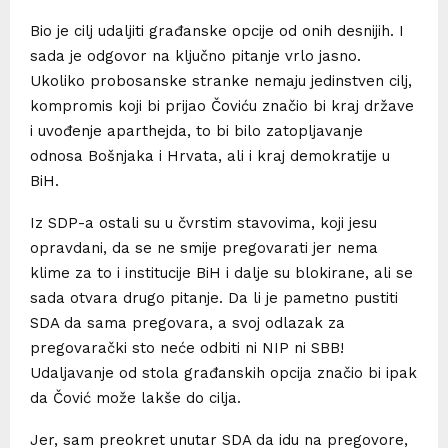
Bio je cilj udaljiti građanske opcije od onih desnijih. I
sada je odgovor na ključno pitanje vrlo jasno.
Ukoliko probosanske stranke nemaju jedinstven cilj,
kompromis koji bi prijao Čoviću značio bi kraj države
i uvođenje aparthejda, to bi bilo zatopljavanje
odnosa Bošnjaka i Hrvata, ali i kraj demokratije u
BiH.
Iz SDP-a ostali su u čvrstim stavovima, koji jesu
opravdani, da se ne smije pregovarati jer nema
klime za to i institucije BiH i dalje su blokirane, ali se
sada otvara drugo pitanje. Da li je pametno pustiti
SDA da sama pregovara, a svoj odlazak za
pregovarački sto neće odbiti ni NIP ni SBB!
Udaljavanje od stola građanskih opcija značio bi ipak
da Čović može lakše do cilja.
Jer, sam preokret unutar SDA da idu na pregovore,