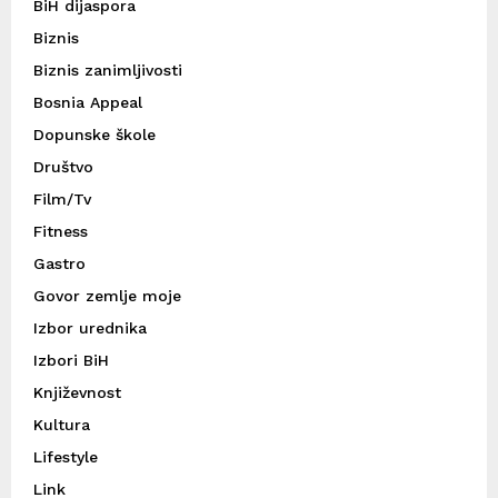
BiH dijaspora
Biznis
Biznis zanimljivosti
Bosnia Appeal
Dopunske škole
Društvo
Film/Tv
Fitness
Gastro
Govor zemlje moje
Izbor urednika
Izbori BiH
Književnost
Kultura
Lifestyle
Link