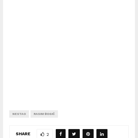
NESTAO
RASIM ĐOGIĆ
SHARE
2