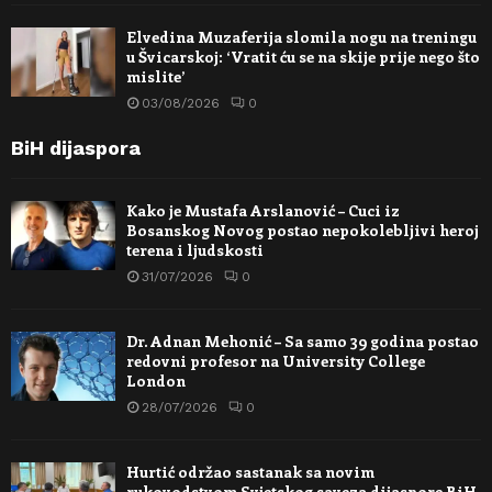
Elvedina Muzaferija slomila nogu na treningu
u Švicarskoj: ‘Vratit ću se na skije prije nego što
mislite’
03/08/2026
0
BiH dijaspora
Kako je Mustafa Arslanović – Cuci iz
Bosanskog Novog postao nepokolebljivi heroj
terena i ljudskosti
31/07/2026
0
Dr. Adnan Mehonić – Sa samo 39 godina postao
redovni profesor na University College
London
28/07/2026
0
Hurtić održao sastanak sa novim
rukovodstvom Svjetskog saveza dijaspore BiH