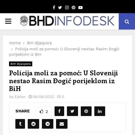
Facebook
Twitter
Instagram
Pinterest
Youtube
PRIMARY
MENU
Home
BiH dijaspora
Policija moli za pomoć: U Sloveniji nestao Rasim Đogić
porijeklom iz BiH
BiH dijaspora
Policija moli za pomoć: U Sloveniji
nestao Rasim Đogić porijeklom iz
BiH
by
Editor
06/06/2022
0
SHARE
2