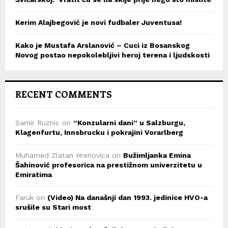
Kerim Alajbegović je novi fudbaler Juventusa!
Kako je Mustafa Arslanović – Cuci iz Bosanskog
Novog postao nepokolebljivi heroj terena i ljudskosti
RECENT COMMENTS
Samir Ruznic
on
“Konzularni dani” u Salzburgu,
Klagenfurtu, Innsbrucku i pokrajini Vorarlberg
Muhamed Zlatan Hrenovica
on
Bužimljanka Emina
Šahinović profesorica na prestižnom univerzitetu u
Emiratima
Faruk
on
(Video) Na današnji dan 1993. jedinice HVO-a
srušile su Stari most