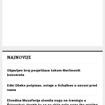
NAJNOVIJE
Objavljen broj posjetilaca tokom Merlinovih
koncerata
Edin Džeko potpisao, ostaje u Schalkeu u sezoni pred
nama
Elvedina Muzaferija slomila nogu na treningu u
Švicarskoj: ‘Vratit ću se na skije prije nego što mislite’