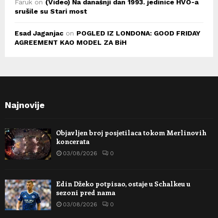
Faruk
on
(Video) Na današnji dan 1993. jedinice HVO-a
srušile su Stari most
Esad Jaganjac
on
POGLED IZ LONDONA: GOOD FRIDAY
AGREEMENT KAO MODEL ZA BiH
Najnovije
Objavljen broj posjetilaca tokom Merlinovih
koncerata
03/08/2026
0
Edin Džeko potpisao, ostaje u Schalkeu u
sezoni pred nama
03/08/2026
0