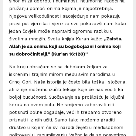
sinonim za dobrotu i humanost, neumorno radeći na
pružanju pomoći onima kojima je najpotrebnija.
Njegova velikodušnost i saosjećanje nam pokazuju
pravi put vjernika i vjere za sve pokazavši nam kako
jedan čovjek može napraviti ogromnu razliku u
životima mnogih. Sveta knjiga Kuran kaže:
„Zaista,
Allah je sa onima koji su bogobojazni i onima koji
su dobročinitelji.“ (Kur’an 16:128)“
Na kraju obraćam se sa dubokom željom za
iskrenim i trajnim mirom među svim narodima u
Crnoj Gori. Naša istorija je često bila teška i složena,
ali iz nje možemo izučiti lekcije koje će nas voditi ka
boljoj budućnosti. Suočavanje sa prošlošću je ključni
korak na ovom putu. Ne smijemo zaboraviti niti
potisnuti bolne događaje, već ih trebamo otvoreno
priznati i iz njih učiti. Samo tako možemo graditi
društvo u kojem će svi narodi živjeti u međusobnom
poštovanju i razumijevanju. Važno je da se posvetimo