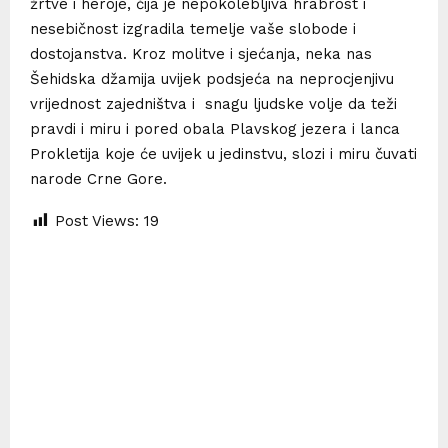
žrtve i heroje, čija je nepokolebljiva hrabrost i
nesebičnost izgradila temelje vaše slobode i
dostojanstva. Kroz molitve i sjećanja, neka nas
Šehidska džamija uvijek podsjeća na neprocjenjivu
vrijednost zajedništva i snagu ljudske volje da teži
pravdi i miru i pored obala Plavskog jezera i lanca
Prokletija koje će uvijek u jedinstvu, slozi i miru čuvati
narode Crne Gore.
Post Views:
19