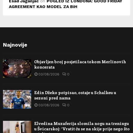
Esad Jaganjac
on
POGLED IZ LONDONA: GOOD FRIDAY
AGREEMENT KAO MODEL ZA BiH
Najnovije
Objavljen broj posjetilaca tokom Merlinovih
koncerata
03/08/2026
0
Edin Džeko potpisao, ostaje u Schalkeu u
sezoni pred nama
03/08/2026
0
Elvedina Muzaferija slomila nogu na treningu
u Švicarskoj: ‘Vratit ću se na skije prije nego što