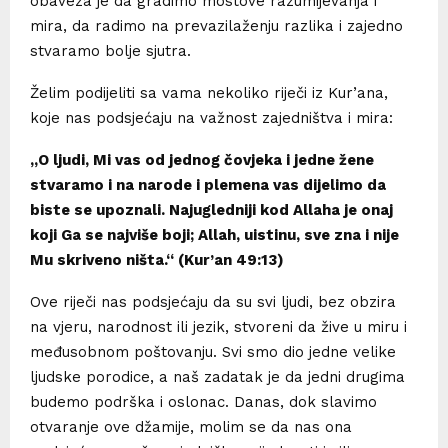
obaveza je da gradimo mostove razumijevanja i
mira, da radimo na prevazilaženju razlika i zajedno
stvaramo bolje sjutra.
Želim podijeliti sa vama nekoliko riječi iz Kur’ana,
koje nas podsjećaju na važnost zajedništva i mira:
„O ljudi, Mi vas od jednog čovjeka i jedne žene
stvaramo i na narode i plemena vas dijelimo da
biste se upoznali. Najugledniji kod Allaha je onaj
koji Ga se najviše boji; Allah, uistinu, sve zna i nije
Mu skriveno ništa.“ (Kur’an 49:13)
Ove riječi nas podsjećaju da su svi ljudi, bez obzira
na vjeru, narodnost ili jezik, stvoreni da žive u miru i
međusobnom poštovanju. Svi smo dio jedne velike
ljudske porodice, a naš zadatak je da jedni drugima
budemo podrška i oslonac. Danas, dok slavimo
otvaranje ove džamije, molim se da nas ona