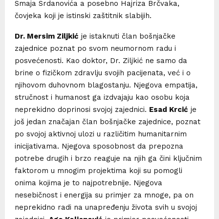
Smaja Srdanovića a posebno Hajriza Brčvaka,
čovjeka koji je istinski zaštitnik slabijih.
Dr. Mersim Ziljkić
je istaknuti član bošnjačke
zajednice poznat po svom neumornom radu i
posvećenosti. Kao doktor, Dr. Ziljkić ne samo da
brine o fizičkom zdravlju svojih pacijenata, već i o
njihovom duhovnom blagostanju. Njegova empatija,
stručnost i humanost ga izdvajaju kao osobu koja
neprekidno doprinosi svojoj zajednici.
Esad Krcić
je
još jedan značajan član bošnjačke zajednice, poznat
po svojoj aktivnoj ulozi u različitim humanitarnim
inicijativama. Njegova sposobnost da prepozna
potrebe drugih i brzo reaguje na njih ga čini ključnim
faktorom u mnogim projektima koji su pomogli
onima kojima je to najpotrebnije. Njegova
nesebičnost i energija su primjer za mnoge, pa on
neprekidno radi na unapređenju života svih u svojoj