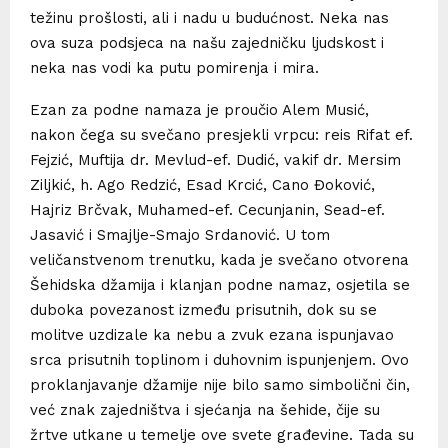
težinu prošlosti, ali i nadu u budućnost. Neka nas
ova suza podsjeca na našu zajedničku ljudskost i
neka nas vodi ka putu pomirenja i mira.
Ezan za podne namaza je proučio Alem Musić,
nakon čega su svečano presjekli vrpcu: reis Rifat ef.
Fejzić, Muftija dr. Mevlud-ef. Dudić, vakif dr. Mersim
Ziljkić, h. Ago Redzić, Esad Krcić, Cano Đoković,
Hajriz Brčvak, Muhamed-ef. Cecunjanin, Sead-ef.
Jasavić i Smajlje-Smajo Srdanović. U tom
veličanstvenom trenutku, kada je svečano otvorena
Šehidska džamija i klanjan podne namaz, osjetila se
duboka povezanost između prisutnih, dok su se
molitve uzdizale ka nebu a zvuk ezana ispunjavao
srca prisutnih toplinom i duhovnim ispunjenjem. Ovo
proklanjavanje džamije nije bilo samo simbolični čin,
već znak zajedništva i sjećanja na šehide, čije su
žrtve utkane u temelje ove svete građevine. Tada su