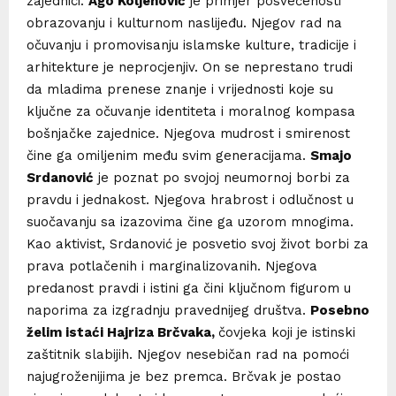
zajednici.
Ago Koljenović
je primjer posvećenosti
obrazovanju i kulturnom naslijeđu. Njegov rad na
očuvanju i promovisanju islamske kulture, tradicije i
arhitekture je neprocjenjiv. On se neprestano trudi
da mladima prenese znanje i vrijednosti koje su
ključne za očuvanje identiteta i moralnog kompasa
bošnjačke zajednice. Njegova mudrost i smirenost
čine ga omiljenim među svim generacijama.
Smajo
Srdanović
je poznat po svojoj neumornoj borbi za
pravdu i jednakost. Njegova hrabrost i odlučnost u
suočavanju sa izazovima čine ga uzorom mnogima.
Kao aktivist, Srdanović je posvetio svoj život borbi za
prava potlačenih i marginalizovanih. Njegova
predanost pravdi i istini ga čini ključnom figurom u
naporima za izgradnju pravednijeg društva.
Posebno
želim istaći Hajriza Brčvaka,
čovjeka koji je istinski
zaštitnik slabijih. Njegov nesebičan rad na pomoći
najugroženijima je bez premca. Brčvak je postao