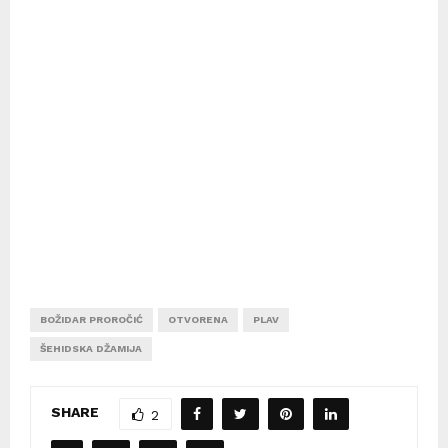
BOŽIDAR PROROČIĆ
OTVORENA
PLAV
ŠEHIDSKA DŽAMIJA
SHARE
2