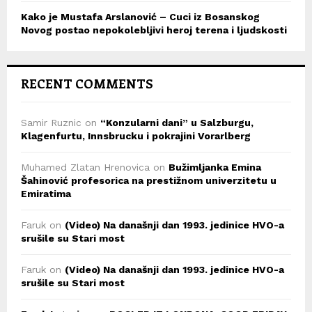
Kako je Mustafa Arslanović – Cuci iz Bosanskog
Novog postao nepokolebljivi heroj terena i ljudskosti
RECENT COMMENTS
Samir Ruznic
on
“Konzularni dani” u Salzburgu,
Klagenfurtu, Innsbrucku i pokrajini Vorarlberg
Muhamed Zlatan Hrenovica
on
Bužimljanka Emina
Šahinović profesorica na prestižnom univerzitetu u
Emiratima
Faruk
on
(Video) Na današnji dan 1993. jedinice HVO-a
srušile su Stari most
Faruk
on
(Video) Na današnji dan 1993. jedinice HVO-a
srušile su Stari most