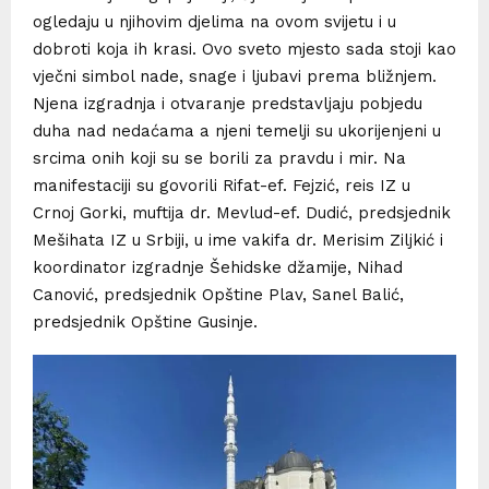
ogledaju u njihovim djelima na ovom svijetu i u
dobroti koja ih krasi. Ovo sveto mjesto sada stoji kao
vječni simbol nade, snage i ljubavi prema bližnjem.
Njena izgradnja i otvaranje predstavljaju pobjedu
duha nad nedaćama a njeni temelji su ukorijenjeni u
srcima onih koji su se borili za pravdu i mir. Na
manifestaciji su govorili Rifat-ef. Fejzić, reis IZ u
Crnoj Gorki, muftija dr. Mevlud-ef. Dudić, predsjednik
Mešihata IZ u Srbiji, u ime vakifa dr. Merisim Ziljkić i
koordinator izgradnje Šehidske džamije, Nihad
Canović, predsjednik Opštine Plav, Sanel Balić,
predsjednik Opštine Gusinje.