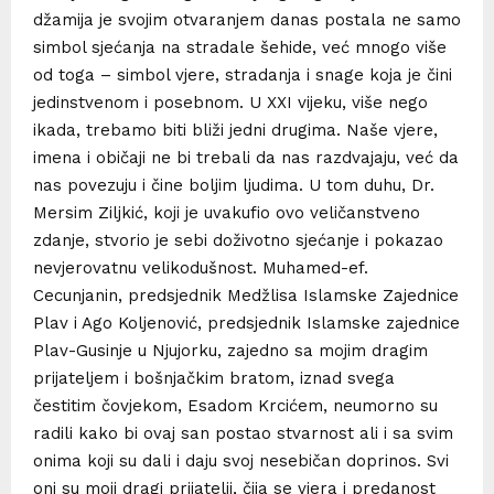
džamija je svojim otvaranjem danas postala ne samo
simbol sjećanja na stradale šehide, već mnogo više
od toga – simbol vjere, stradanja i snage koja je čini
jedinstvenom i posebnom. U XXI vijeku, više nego
ikada, trebamo biti bliži jedni drugima. Naše vjere,
imena i običaji ne bi trebali da nas razdvajaju, već da
nas povezuju i čine boljim ljudima. U tom duhu, Dr.
Mersim Ziljkić, koji je uvakufio ovo veličanstveno
zdanje, stvorio je sebi doživotno sjećanje i pokazao
nevjerovatnu velikodušnost. Muhamed-ef.
Cecunjanin, predsjednik Medžlisa Islamske Zajednice
Plav i Ago Koljenović, predsjednik Islamske zajednice
Plav-Gusinje u Njujorku, zajedno sa mojim dragim
prijateljem i bošnjačkim bratom, iznad svega
čestitim čovjekom, Esadom Krcićem, neumorno su
radili kako bi ovaj san postao stvarnost ali i sa svim
onima koji su dali i daju svoj nesebičan doprinos. Svi
oni su moji dragi prijatelji, čija se vjera i predanost