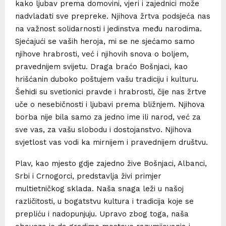
kako ljubav prema domovini, vjeri i zajednici može
nadvladati sve prepreke. Njihova žrtva podsjeća nas
na važnost solidarnosti i jedinstva među narodima.
Sjećajući se vaših heroja, mi se ne sjećamo samo
njihove hrabrosti, već i njihovih snova o boljem,
pravednijem svijetu. Draga braćo Bošnjaci, kao
hrišćanin duboko poštujem vašu tradiciju i kulturu.
Šehidi su svetionici pravde i hrabrosti, čije nas žrtve
uče o nesebičnosti i ljubavi prema bližnjem. Njihova
borba nije bila samo za jedno ime ili narod, već za
sve vas, za vašu slobodu i dostojanstvo. Njihova
svjetlost vas vodi ka mirnijem i pravednijem društvu.
Plav, kao mjesto gdje zajedno žive Bošnjaci, Albanci,
Srbi i Crnogorci, predstavlja živi primjer
multietničkog sklada. Naša snaga leži u našoj
različitosti, u bogatstvu kultura i tradicija koje se
prepliću i nadopunjuju. Upravo zbog toga, naša