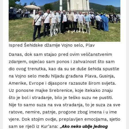
Ispred Šehidske džamije Vojno selo, Plav
Danas, dok sam stajao pred ovim veličanstvenim
zdanjem, osjećao sam ponos i zahvalnost što sam
dio ovog trenutka, kao da su se duše šehida spustile
na Vojno selo među hiljadu građana Plava, Gusinja,
Amerike, Evrope i dijaspore razasute širom svijeta.
Uz ponosne majke Srebrenice, koje itekako znaju
što je bol i stradanje, bilo je teško suzu ne pustiti.
Nije to samo suza na sva stradanja, to je suza za sve
ratove, nemire, patnje, progone zbog imena i u ime
vjere. Dok stojim ovdje, preplavljen emocijama, sjetio
sam se riječi iz Kur’ana: „
Ako neko ubije jednog