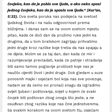
čovjeka, kao da je pobio sve ljude, a ako neko spasi
jednog čovjeka, kao da je spasio sve ljude.“ (Kur’an,
5:32).
Ova sveta poruka nas podsjeća na svetost
ljudskog života i na našu odgovornost prema
bližnjima. I danas sam se na ovom svetom mjestu
pitao, kada će doći dan da pružimo ruke jedni ka
drugima, da u tom bratskom zagrljaju prihvatimo
jedni druge kroz razlike koje treba da nas spajaju a
ne dijele.
Molim se za taj dan, dan kada će mir i
razumijevanje prevladati, kada će patnje i stradanja
biti samo tamno poglavlje prošlosti koje nas je
naučilo cijeniti život i jedni druge. Dok gledam u suze
ponosnih majki i osjećam bol koja nas sve povezuje,
nadam se da ćemo svi pronaći snagu da izgradimo
svijet ljubavi i poštovanja, svijet u kojem će svaki
čovjek biti poštovan zbog onoga što jeste, a ne
osuđivan zbog razlika koje nas čine jedinstvenima.
Sa svakim korakom na ovom svetom tlu, osjećam