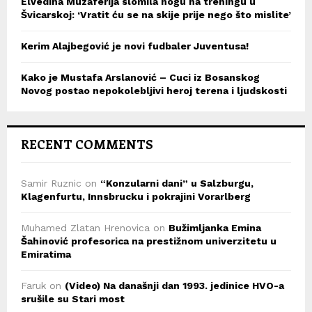
Elvedina Muzaferija slomila nogu na treningu u
Švicarskoj: ‘Vratit ću se na skije prije nego što mislite’
Kerim Alajbegović je novi fudbaler Juventusa!
Kako je Mustafa Arslanović – Cuci iz Bosanskog
Novog postao nepokolebljivi heroj terena i ljudskosti
RECENT COMMENTS
Samir Ruznic
on
“Konzularni dani” u Salzburgu,
Klagenfurtu, Innsbrucku i pokrajini Vorarlberg
Muhamed Zlatan Hrenovica
on
Bužimljanka Emina
Šahinović profesorica na prestižnom univerzitetu u
Emiratima
Faruk
on
(Video) Na današnji dan 1993. jedinice HVO-a
srušile su Stari most