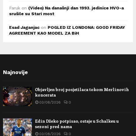
Faruk
on
(Video) Na današnji dan 1993. jedinice HVO-a
srušile su Stari most
Esad Jaganjac
on
POGLED IZ LONDONA: GOOD FRIDAY
AGREEMENT KAO MODEL ZA BiH
Najnovije
Objavljen broj posjetilaca tokom Merlinovih
koncerata
03/08/2026
0
Edin Džeko potpisao, ostaje u Schalkeu u
sezoni pred nama
03/08/2026
0