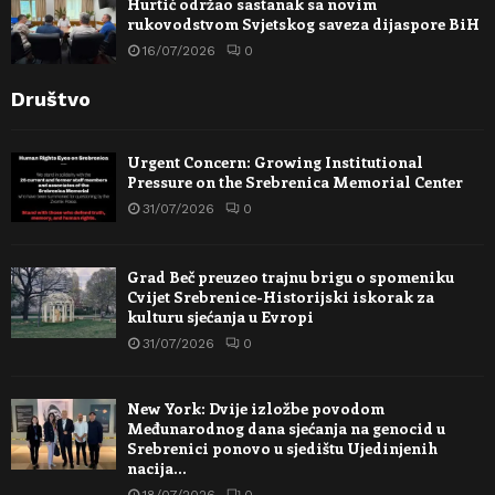
Hurtić održao sastanak sa novim
rukovodstvom Svjetskog saveza dijaspore BiH
16/07/2026
0
Društvo
Urgent Concern: Growing Institutional
Pressure on the Srebrenica Memorial Center
31/07/2026
0
Grad Beč preuzeo trajnu brigu o spomeniku
Cvijet Srebrenice-Historijski iskorak za
kulturu sjećanja u Evropi
31/07/2026
0
New York: Dvije izložbe povodom
Međunarodnog dana sjećanja na genocid u
Srebrenici ponovo u sjedištu Ujedinjenih
nacija…