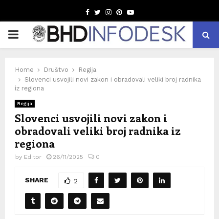
Facebook
Twitter
Instagram
Pinterest
Youtube
PRIMARY
MENU
Home
Društvo
Regija
Slovenci usvojili novi zakon i obradovali veliki broj radnika
iz regiona
Regija
Slovenci usvojili novi zakon i
obradovali veliki broj radnika iz
regiona
by
Editor
26/11/2025
0
SHARE
2