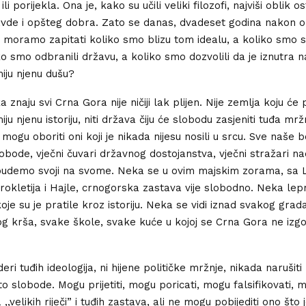
 ili porijekla. Ona je, kako su učili veliki filozofi, najviši oblik o
avde i opšteg dobra. Zato se danas, dvadeset godina nakon 
, moramo zapitati koliko smo blizu tom idealu, a koliko smo 
iko smo odbranili državu, a koliko smo dozvolili da je iznutra n
miju njenu dušu?
a znaju svi Crna Gora nije ničiji lak plijen. Nije zemlja koju će 
iju njenu istoriju, niti država čiju će slobodu zasjeniti tuđa mržn
mogu oboriti oni koji je nikada nijesu nosili u srcu. Sve naše 
slobode, vječni čuvari državnog dostojanstva, vječni stražari n
udemo svoji na svome. Neka se u ovim majskim zorama, sa 
rokletija i Hajle, crnogorska zastava vije slobodno. Neka lep
koje su je pratile kroz istoriju. Neka se vidi iznad svakog grad
og krša, svake škole, svake kuće u kojoj se Crna Gora ne izg
ri tuđih ideologija, ni hijene političke mržnje, nikada narušiti 
to slobode. Mogu prijetiti, mogu poricati, mogu falsifikovati, 
a ,,velikih riječi” i tuđih zastava, ali ne mogu pobijediti ono što 