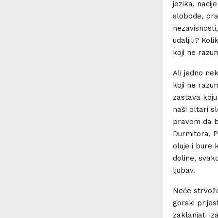
jezika, nacije
slobode, pr
nezavisnosti
udaljili? Kol
koji ne razu
Ali jedno nek
koji ne razum
zastava koju 
naši oltari 
pravom da b
Durmitora, P
oluje i bure 
doline, svak
ljubav.
Neće strvožde
gorski prijes
zaklanjati iz