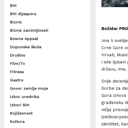
BiH
BiH dijaspora
Biznis
Božidar PRO
Biznis zanimljivosti
Bosnia Appeal
Ima li svetij
Dopunske škole
Crne Gore od
Hrvati, Musli
Društvo
i iste ljuba
Film/Tv
državu, ime,
Fitness
Gastro
Dvije deceni
borbe za dem
Govor zemlje moje
Gora iznova 
Izbor urednika
građansku du
Izbori BiH
ničija prisvo
Književnost
(velikosrpsko
Kultura
identitet, ka