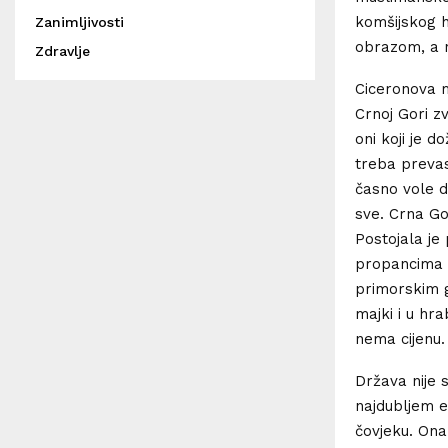
komšijskog h
Zanimljivosti
obrazom, a n
Zdravlje
Ciceronova 
Crnoj Gori zv
oni koji je d
treba prevaspi
časno vole 
sve. Crna Gor
Postojala je 
propancima i
primorskim 
majki i u hra
nema cijenu.
Država nije s
najdubljem e
čovjeku. Ona