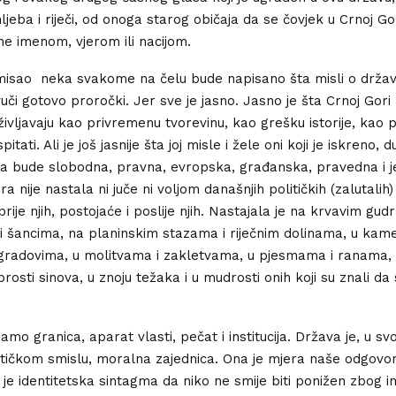
ljeba i riječi, od onoga starog običaja da se čovjek u Crnoj Go
e imenom, vjerom ili nacijom.
misao neka svakome na čelu bude napisano šta misli o držav
uči gotovo proročki. Jer sve je jasno. Jasno je šta Crnoj Gori 
oživljavaju kao privremenu tvorevinu, kao grešku istorije, kao p
tati. Ali je još jasnije šta joj misle i žele oni koji je iskreno, 
da bude slobodna, pravna, evropska, građanska, pravedna i 
a nije nastala ni juče ni voljom današnjih političkih (zalutalih
prije njih, postojaće i poslije njih. Nastajala je na krvavim gu
 šancima, na planinskim stazama i riječnim dolinama, u kame
gradovima, u molitvama i zakletvama, u pjesmama i ranama, 
brosti sinova, u znoju težaka i u mudrosti onih koji su znali d
amo granica, aparat vlasti, pečat i institucija. Država je, u s
tičkom smislu, moralna zajednica. Ona je mjera naše odgovo
 je identitetska sintagma da niko ne smije biti ponižen zbog i