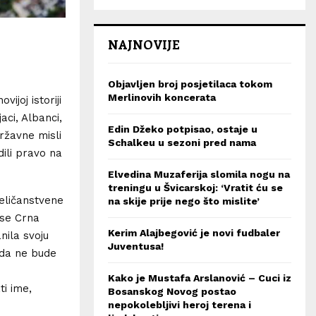
NAJNOVIJE
Objavljen broj posjetilaca tokom
Merlinovih koncerata
ijoj istoriji
ci, Albanci,
Edin Džeko potpisao, ostaje u
državne misli
Schalkeu u sezoni pred nama
dili pravo na
Elvedina Muzaferija slomila nogu na
treningu u Švicarskoj: ‘Vratit ću se
veličanstvene
na skije prije nego što mislite’
 se Crna
Kerim Alajbegović je novi fudbaler
nila svoju
Juventusa!
 da ne bude
Kako je Mustafa Arslanović – Cuci iz
ti ime,
Bosanskog Novog postao
nepokolebljivi heroj terena i