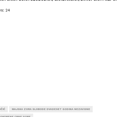
ws:
24
OČIĆ
MAJSKA ZORA SLOBODE DVADESET GODINA NEZAVISNE
POKORENE CRNE GORE