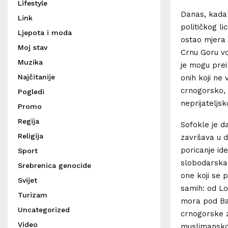
Lifestyle
Danas, kada
Link
političkog li
Ljepota i moda
ostao mjera 
Moj stav
Crnu Goru vo
Muzika
je mogu preim
Najčitanije
onih koji ne
crnogorsko, 
Pogledi
neprijateljsk
Promo
Regija
Sofokle je da
Religija
završava u d
poricanje id
Sport
slobodarska 
Srebrenica genocide
one koji se 
Svijet
samih: od Lov
Turizam
mora pod Bar
Uncategorized
crnogorske z
Video
muslimanskog