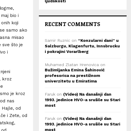
ljudskosti
 dogme,
 maj bio i
onih koji
RECENT COMMENTS
nose samo ako
opasna misao
Samir Ruznic
on
“Konzularni dani” u
 sve što je
Salzburgu, Klagenfurtu, Innsbrucku
i pokrajini Vorarlberg
vo i
Muhamed Zlatan Hrenovica
on
Bužimljanka Emina Šahinović
njeni
profesorica na prestižnom
, kroz
univerzitetu u Emiratima
se
 smo je kroz
Faruk
on
(Video) Na današnji dan
1993. jedinice HVO-a srušile su Stari
 od nas
most
 Hajle, od
če i Zete, od
Faruk
on
(Video) Na današnji dan
atskog,
1993. jedinice HVO-a srušile su Stari
most
 od