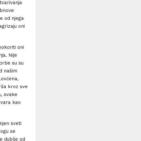
stvarivanja
obnove
se od njega
agrizaju oni
pokoriti oni
ja. Nije
borbe su su
ad našim
Lovćena,
rša kroz sve
a, svake
ovara kao
njen sveti
mogu se
je dublje od