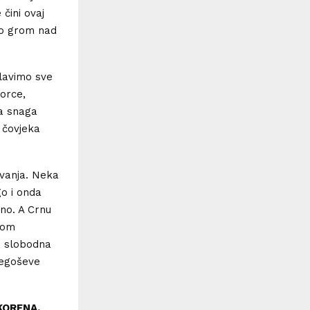
čini ovaj
ao grom nad
Slavimo sve
orce,
ća snaga
 čovjeka
ovanja. Neka
o i onda
no. A Crnu
kom
i slobodna
jegoševe
KORENA.