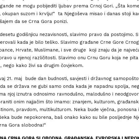
ande ne mogu pobijediti ljubav prema Crnoj Gori. „Šta kome 
, okupan suzom i krvlju!“ ta Njegoševa misao i danas stoji k
šajem da se Crna Gora ponizi.
desetu godišnjicu nezavisnosti, slavimo pravo da postojimo. 
vjerovali kada je bilo teško. Slavimo građane Crne Gore Crnog
bance, Hrvate, Muslimane, i sve druge koji znaju da je najve
ravo u njenoj različitosti. Slavimo onu Crnu Goru koja ne pita
, nego kako živi sa drugim čovjekom.
aj 21. maj bude dan budnosti, savjesti i državnog samopošt
 da se država ne gubi samo onda kada je napadnu spolja, neg
ma njoj iznutra odnosimo ravnodušno, malodušno i neodgovor
raniti onim najjačim što imamo: znanjem, kulturom, građans
stinom, pravdom, multikulturom. Neka bude vječna, ponosna 
Neka bude nepokorena, baš onako kako su bile posljednje N
„Crna Gora slobodna!“
ČNA CRNA GORA SLOBODNA, GRAĐANSKA, EVROPSKA I NEPO