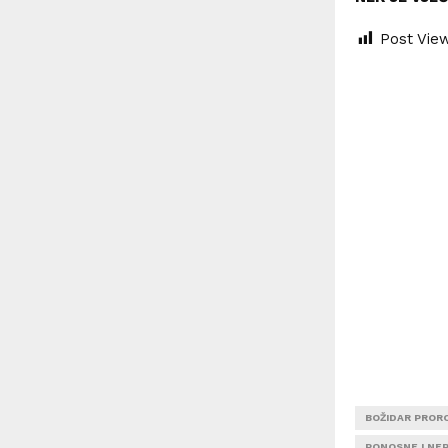
Post Vie
BOŽIDAR PROR
PONOSNE I NE