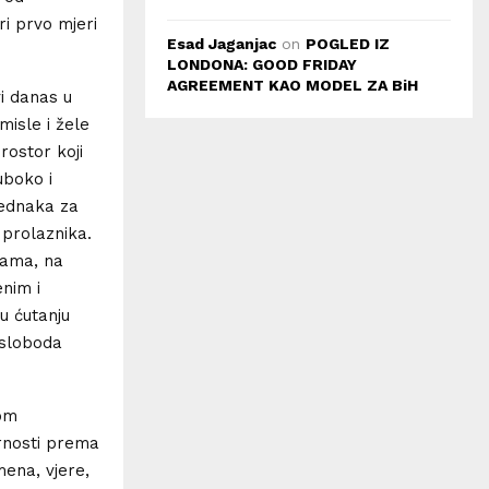
ri prvo mjeri
Esad Jaganjac
on
POGLED IZ
LONDONA: GOOD FRIDAY
AGREEMENT KAO MODEL ZA BiH
i danas u
misle i žele
rostor koji
duboko i
jednaka za
) prolaznika.
drama, na
nim i
u ćutanju
a sloboda
vom
rnosti prema
mena, vjere,