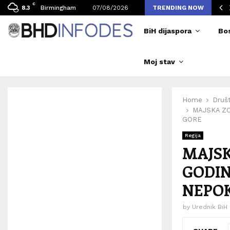
C
vljen broj posjetilaca tokom Merlinovih koncerata
Birmingham
07/08/2026
TRENDING NOW
8.3
BiH dijaspora
Bo
Moj stav
Home
Druš
MAJSKA Z
GORE
Regija
MAJSK
GODIN
NEPO
by
Urednik BiH