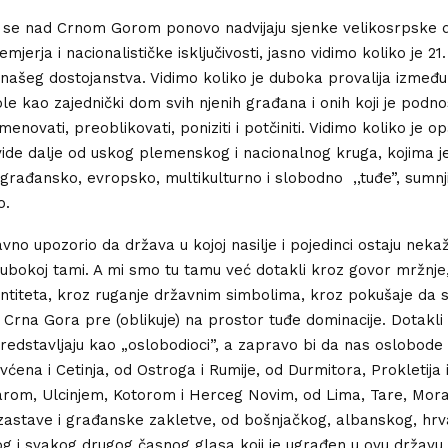
 se nad Crnom Gorom ponovo nadvijaju sjenke velikosrpske
cemjerja i nacionalističke isključivosti, jasno vidimo koliko je 21.
našeg dostojanstva. Vidimo koliko je duboka provalija između 
le kao zajednički dom svih njenih građana i onih koji je pod
enovati, preoblikovati, poniziti i potčiniti. Vidimo koliko je 
 vide dalje od uskog plemenskog i nacionalnog kruga, kojima je
građansko, evropsko, multikulturno i slobodno ,,tuđe”, sumnji
o.
vno upozorio da država u kojoj nasilje i pojedinci ostaju nekaž
ubokoj tami. A mi smo tu tamu već dotakli kroz govor mržnje
entiteta, kroz ruganje državnim simbolima, kroz pokušaje da 
Crna Gora pre (oblikuje) na prostor tuđe dominacije. Dotakli
predstavljaju kao „oslobodioci”, a zapravo bi da nas oslobode
ćena i Cetinja, od Ostroga i Rumije, od Durmitora, Prokletija i
om, Ulcinjem, Kotorom i Herceg Novim, od Lima, Tare, Mora
astave i građanske zakletve, od bošnjačkog, albanskog, hrv
 i svakog drugog časnog glasa koji je ugrađen u ovu državu,