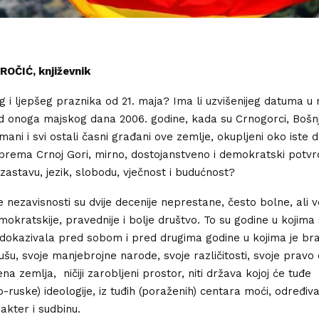
ROČIĆ, književnik
eg i ljepšeg praznika od 21. maja? Ima li uzvišenijeg datuma u nov
 onoga majskog dana 2006. godine, kada su Crnogorci, Bošnja
mani i svi ostali časni građani ove zemlje, okupljeni oko iste 
vi prema Crnoj Gori, mirno, dostojanstveno i demokratski potvr
 zastavu, jezik, slobodu, vječnost i budućnost?
je nezavisnosti su dvije decenije neprestane, često bolne, ali 
okratskije, pravednije i bolje društvo. To su godine u kojima
dokazivala pred sobom i pred drugima godine u kojima je bra
šu, svoje manjebrojne narode, svoje različitosti, svoje pravo
jena zemlja, ničiji zarobljeni prostor, niti država kojoj će tuđe
-ruske) ideologije, iz tuđih (poraženih) centara moći, određiva
rakter i sudbinu.