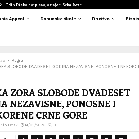
Edin Džeko potpisao, ostaje u Schalkeu u…
snia Appeal
Dopunske škole
Društvo
Biznis
tvo
Regija
ORA SLOBODE DVADESET GODINA NEZAVISNE, PONOSNE I NEPOKO
A ZORA SLOBODE DVADESET
A NEZAVISNE, PONOSNE I
KORENE CRNE GORE
 Info Desk
14/05/2026
0