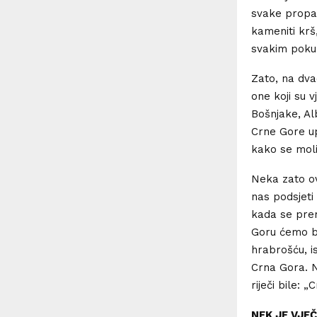
svake propag
kameniti krš
svakim poku
Zato, na dva
one koji su 
Bošnjake, Al
Crne Gore up
kako se moli
Neka zato ov
nas podsjeti
kada se pre
Goru ćemo b
hrabrošću, i
Crna Gora. 
riječi bile: 
NEK JE VJE