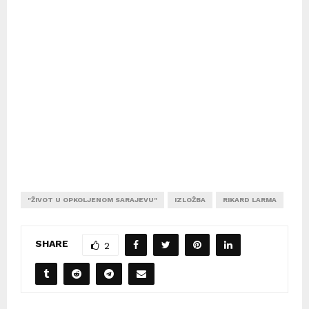
"ŽIVOT U OPKOLJENOM SARAJEVU"
IZLOŽBA
RIKARD LARMA
SHARE
2