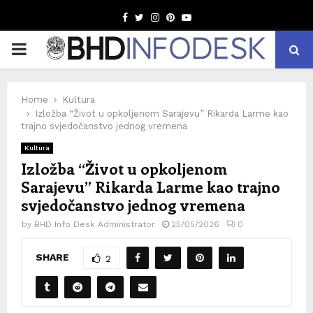
Facebook
Twitter
Instagram
Pinterest
Youtube
PRIMARY
MENU
Home
Kultura
Izložba “Život u opkoljenom Sarajevu” Rikarda Larme kao
trajno svjedočanstvo jednog vremena
Kultura
Izložba “Život u opkoljenom
Sarajevu” Rikarda Larme kao trajno
svjedočanstvo jednog vremena
by
BHD Info Desk Administrator
25/05/2026
0
SHARE
2