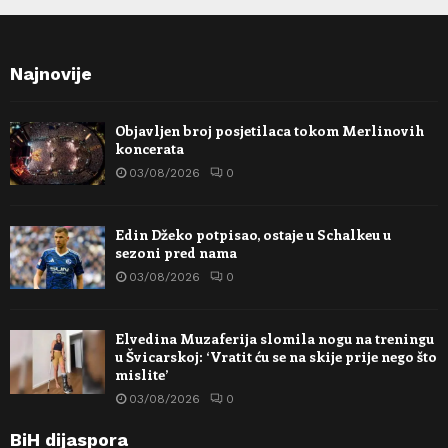
Najnovije
Objavljen broj posjetilaca tokom Merlinovih
koncerata
03/08/2026
0
Edin Džeko potpisao, ostaje u Schalkeu u
sezoni pred nama
03/08/2026
0
Elvedina Muzaferija slomila nogu na treningu
u Švicarskoj: ‘Vratit ću se na skije prije nego što
mislite’
03/08/2026
0
BiH dijaspora