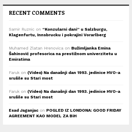
RECENT COMMENTS
Samir Ruznic
on
“Konzularni dani” u Salzburgu,
Klagenfurtu, Innsbrucku i pokrajini Vorarlberg
Muhamed Zlatan Hrenovica
on
Bužimljanka Emina
Šahinović profesorica na prestižnom univerzitetu u
Emiratima
Faruk
on
(Video) Na današnji dan 1993. jedinice HVO-a
srušile su Stari most
Faruk
on
(Video) Na današnji dan 1993. jedinice HVO-a
srušile su Stari most
Esad Jaganjac
on
POGLED IZ LONDONA: GOOD FRIDAY
AGREEMENT KAO MODEL ZA BiH