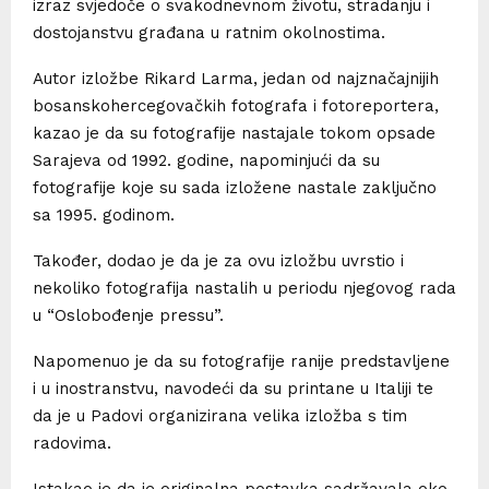
izraz svjedoče o svakodnevnom životu, stradanju i
dostojanstvu građana u ratnim okolnostima.
Autor izložbe Rikard Larma, jedan od najznačajnijih
bosanskohercegovačkih fotografa i fotoreportera,
kazao je da su fotografije nastajale tokom opsade
Sarajeva od 1992. godine, napominjući da su
fotografije koje su sada izložene nastale zaključno
sa 1995. godinom.
Također, dodao je da je za ovu izložbu uvrstio i
nekoliko fotografija nastalih u periodu njegovog rada
u “Oslobođenje pressu”.
Napomenuo je da su fotografije ranije predstavljene
i u inostranstvu, navodeći da su printane u Italiji te
da je u Padovi organizirana velika izložba s tim
radovima.
Istakao je da je originalna postavka sadržavala oko