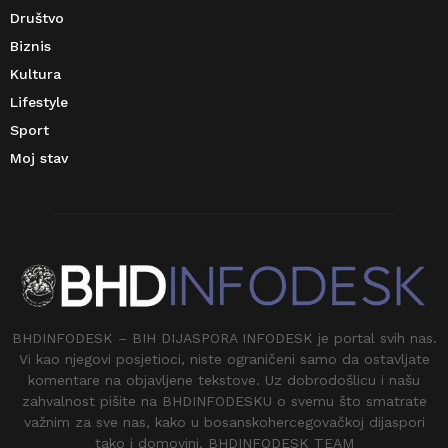
Društvo
Biznis
Kultura
Lifestyle
Sport
Moj stav
BHDINFODESK – BIH DIJASPORA INFODESK je portal svih nas.
Vi kao njegovi posjetioci, niste ograničeni samo da ostavljate
komentare na objavljene tekstove. Uz dobrodošlicu i našu
zahvalnost pišite na BHDINFODESKU o svemu što smatrate
važnim za sve nas, kako u bosanskohercegovačkoj dijaspori
tako i domovini. BHDINFODESK TEAM