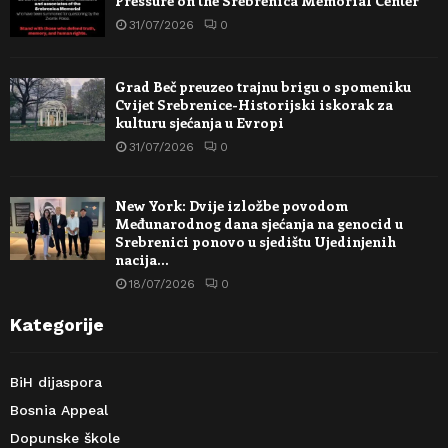
Pressure on the Srebrenica Memorial Center
31/07/2026
0
Grad Beč preuzeo trajnu brigu o spomeniku
Cvijet Srebrenice-Historijski iskorak za
kulturu sjećanja u Evropi
31/07/2026
0
New York: Dvije izložbe povodom
Međunarodnog dana sjećanja na genocid u
Srebrenici ponovo u sjedištu Ujedinjenih
nacija…
18/07/2026
0
Kategorije
BiH dijaspora
Bosnia Appeal
Dopunske škole