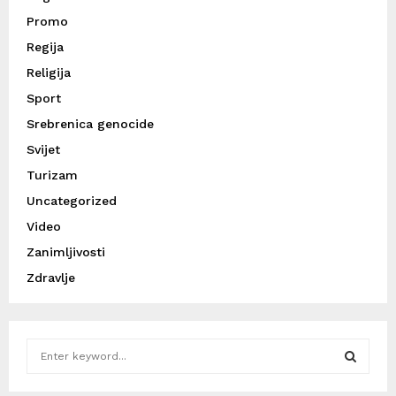
Promo
Regija
Religija
Sport
Srebrenica genocide
Svijet
Turizam
Uncategorized
Video
Zanimljivosti
Zdravlje
S
e
a
S