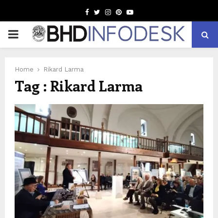
Facebook
Twitter
Instagram
Pinterest
Youtube
PRIMARY
MENU
Home
Rikard Larma
Tag : Rikard Larma