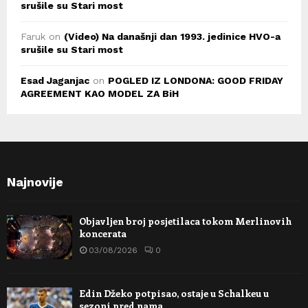
srušile su Stari most
Faruk
on
(Video) Na današnji dan 1993. jedinice HVO-a
srušile su Stari most
Esad Jaganjac
on
POGLED IZ LONDONA: GOOD FRIDAY
AGREEMENT KAO MODEL ZA BiH
Najnovije
Objavljen broj posjetilaca tokom Merlinovih
koncerata
03/08/2026
0
Edin Džeko potpisao, ostaje u Schalkeu u
sezoni pred nama