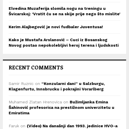
Elvedina Muzaferija slomila nogu na treningu u
Švicarskoj: ‘Vratit ću se na skije prije nego što mislite’
Kerim Alajbegović je novi fudbaler Juventusa!
Kako je Mustafa Arslanović – Cuci iz Bosanskog
Novog postao nepokolebljivi heroj terena i ljudskosti
RECENT COMMENTS
Samir Ruznic
on
“Konzularni dani” u Salzburgu,
Klagenfurtu, Innsbrucku i pokrajini Vorarlberg
Muhamed Zlatan Hrenovica
on
Bužimljanka Emina
Šahinović profesorica na prestižnom univerzitetu u
Emiratima
Faruk
on
(Video) Na današnji dan 1993. jedinice HVO-a