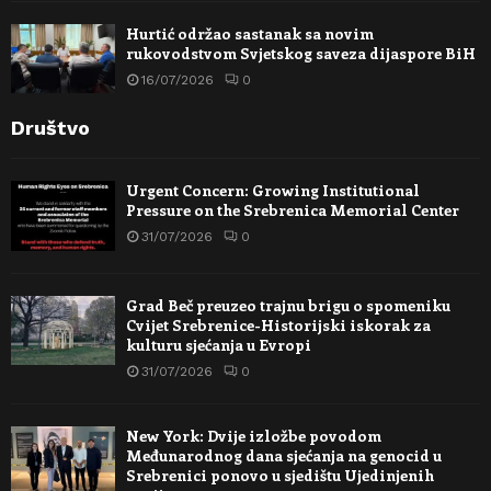
Hurtić održao sastanak sa novim
rukovodstvom Svjetskog saveza dijaspore BiH
16/07/2026
0
Društvo
Urgent Concern: Growing Institutional
Pressure on the Srebrenica Memorial Center
31/07/2026
0
Grad Beč preuzeo trajnu brigu o spomeniku
Cvijet Srebrenice-Historijski iskorak za
kulturu sjećanja u Evropi
31/07/2026
0
New York: Dvije izložbe povodom
Međunarodnog dana sjećanja na genocid u
Srebrenici ponovo u sjedištu Ujedinjenih