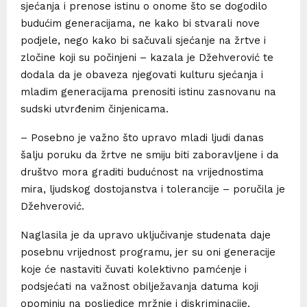
sjećanja i prenose istinu o onome što se dogodilo
budućim generacijama, ne kako bi stvarali nove
podjele, nego kako bi sačuvali sjećanje na žrtve i
zločine koji su počinjeni – kazala je Džehverović te
dodala da je obaveza njegovati kulturu sjećanja i
mladim generacijama prenositi istinu zasnovanu na
sudski utvrđenim činjenicama.
– Posebno je važno što upravo mladi ljudi danas
šalju poruku da žrtve ne smiju biti zaboravljene i da
društvo mora graditi budućnost na vrijednostima
mira, ljudskog dostojanstva i tolerancije – poručila je
Džehverović.
Naglasila je da upravo uključivanje studenata daje
posebnu vrijednost programu, jer su oni generacije
koje će nastaviti čuvati kolektivno pamćenje i
podsjećati na važnost obilježavanja datuma koji
opominju na posljedice mržnje i diskriminacije.