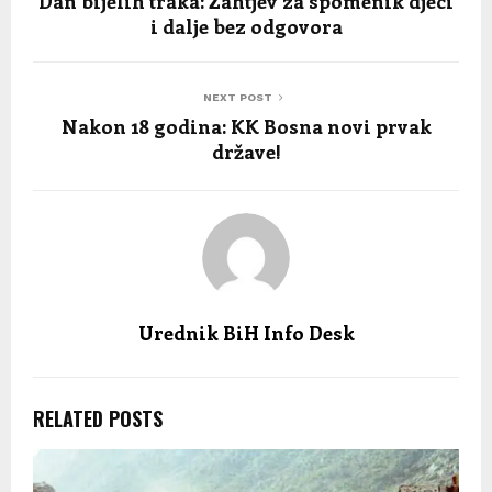
Dan bijelih traka: Zahtjev za spomenik djeci
i dalje bez odgovora
NEXT POST
Nakon 18 godina: KK Bosna novi prvak
države!
Urednik BiH Info Desk
RELATED POSTS