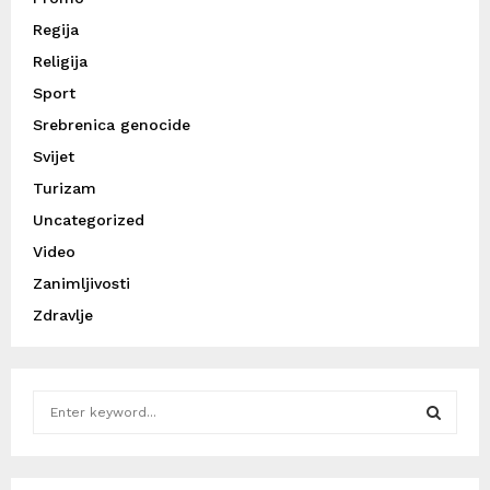
Regija
Religija
Sport
Srebrenica genocide
Svijet
Turizam
Uncategorized
Video
Zanimljivosti
Zdravlje
S
e
a
S
r