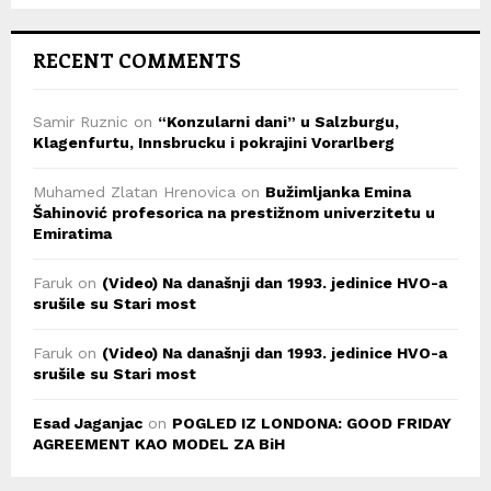
RECENT COMMENTS
Samir Ruznic
on
“Konzularni dani” u Salzburgu,
Klagenfurtu, Innsbrucku i pokrajini Vorarlberg
Muhamed Zlatan Hrenovica
on
Bužimljanka Emina
Šahinović profesorica na prestižnom univerzitetu u
Emiratima
Faruk
on
(Video) Na današnji dan 1993. jedinice HVO-a
srušile su Stari most
Faruk
on
(Video) Na današnji dan 1993. jedinice HVO-a
srušile su Stari most
Esad Jaganjac
on
POGLED IZ LONDONA: GOOD FRIDAY
AGREEMENT KAO MODEL ZA BiH