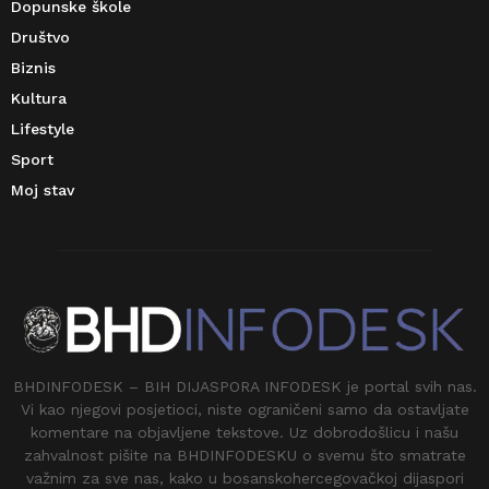
Dopunske škole
Društvo
Biznis
Kultura
Lifestyle
Sport
Moj stav
BHDINFODESK – BIH DIJASPORA INFODESK je portal svih nas.
Vi kao njegovi posjetioci, niste ograničeni samo da ostavljate
komentare na objavljene tekstove. Uz dobrodošlicu i našu
zahvalnost pišite na BHDINFODESKU o svemu što smatrate
važnim za sve nas, kako u bosanskohercegovačkoj dijaspori