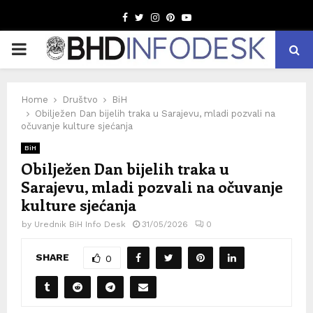
Facebook
Twitter
Instagram
Pinterest
Youtube
PRIMARY
MENU
Home
Društvo
BiH
Obilježen Dan bijelih traka u Sarajevu, mladi pozvali na
očuvanje kulture sjećanja
BiH
Obilježen Dan bijelih traka u
Sarajevu, mladi pozvali na očuvanje
kulture sjećanja
by
Urednik BiH Info Desk
31/05/2026
0
SHARE
0