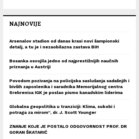
NAJNOVIJE
Arsenalov stadion od danas krasi novi šampionski
detalj, a tu je i nezaobilazna zastava BiH
Bosanka osvojila jedno od najprestižnijih naučnih
priznanja u Austriji
Povodom pozivanja na policijska saslušanja sadašnjih i
bivših zaposlenika i saradnika Memorijalnog centra
Srebrenica IGK je poslao pismo kanadskim liderima
Globalna geopolitika u tranziciji: Klima, sukobi i
potraga za mirom“, dr. J. Scott Younger
ZNANJE KOJE JE POSTALO ODGOVORNOST PROF. DR
GORAN ŠKATARIĆ