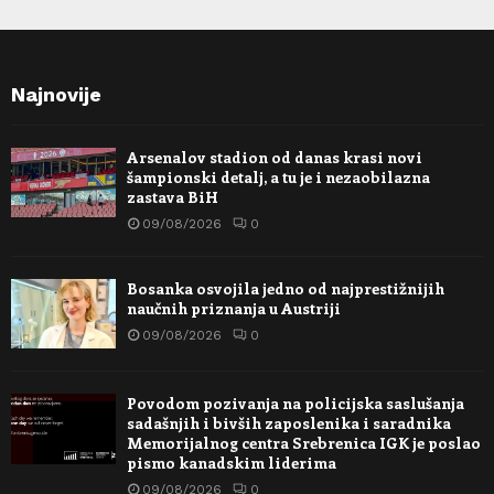
Najnovije
Arsenalov stadion od danas krasi novi
šampionski detalj, a tu je i nezaobilazna
zastava BiH
09/08/2026
0
Bosanka osvojila jedno od najprestižnijih
naučnih priznanja u Austriji
09/08/2026
0
Povodom pozivanja na policijska saslušanja
sadašnjih i bivših zaposlenika i saradnika
Memorijalnog centra Srebrenica IGK je poslao
pismo kanadskim liderima
09/08/2026
0