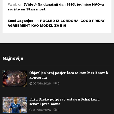
Faruk
on
(Video) Na današnji dan 1993. jedinice HVO-a
srušile su Stari most
Esad Jaganjac
on
POGLED IZ LONDONA: GOOD FRIDAY
AGREEMENT KAO MODEL ZA BiH
Najnovije
Objavljen broj posjetilaca tokom Merlinovih
koncerata
03/08/2026
0
Edin Džeko potpisao, ostaje u Schalkeu u
sezoni pred nama
03/08/2026
0