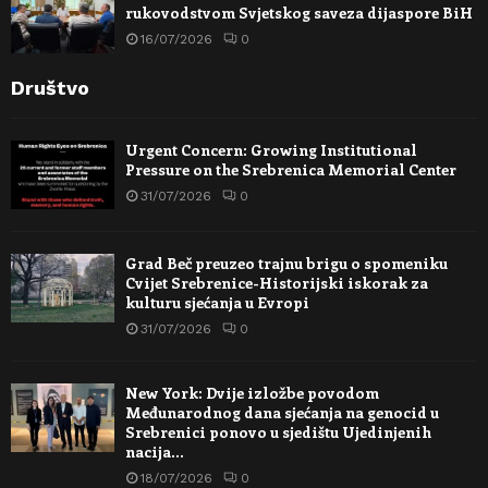
rukovodstvom Svjetskog saveza dijaspore BiH
16/07/2026
0
Društvo
Urgent Concern: Growing Institutional
Pressure on the Srebrenica Memorial Center
31/07/2026
0
Grad Beč preuzeo trajnu brigu o spomeniku
Cvijet Srebrenice-Historijski iskorak za
kulturu sjećanja u Evropi
31/07/2026
0
New York: Dvije izložbe povodom
Međunarodnog dana sjećanja na genocid u
Srebrenici ponovo u sjedištu Ujedinjenih
nacija…
18/07/2026
0