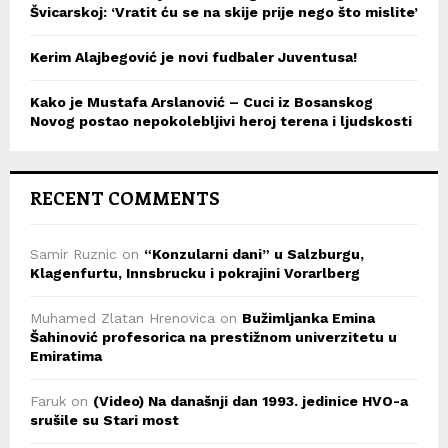
Švicarskoj: ‘Vratit ću se na skije prije nego što mislite’
Kerim Alajbegović je novi fudbaler Juventusa!
Kako je Mustafa Arslanović – Cuci iz Bosanskog
Novog postao nepokolebljivi heroj terena i ljudskosti
RECENT COMMENTS
Samir Ruznic
on
“Konzularni dani” u Salzburgu,
Klagenfurtu, Innsbrucku i pokrajini Vorarlberg
Muhamed Zlatan Hrenovica
on
Bužimljanka Emina
Šahinović profesorica na prestižnom univerzitetu u
Emiratima
Faruk
on
(Video) Na današnji dan 1993. jedinice HVO-a
srušile su Stari most