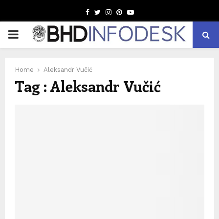
Facebook
Twitter
Instagram
Pinterest
Youtube
PRIMARY
MENU
Home
Aleksandr Vučić
Tag : Aleksandr Vučić