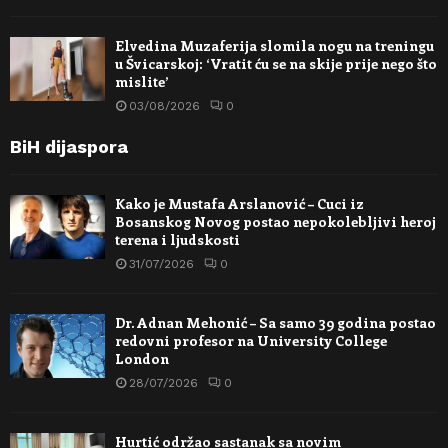
Elvedina Muzaferija slomila nogu na treningu
u Švicarskoj: ‘Vratit ću se na skije prije nego što
mislite’
03/08/2026
0
BiH dijaspora
Kako je Mustafa Arslanović – Cuci iz
Bosanskog Novog postao nepokolebljivi heroj
terena i ljudskosti
31/07/2026
0
Dr. Adnan Mehonić – Sa samo 39 godina postao
redovni profesor na University College
London
28/07/2026
0
Hurtić održao sastanak sa novim