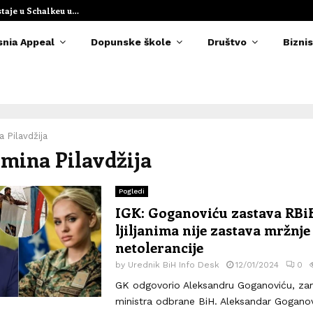
staje u Schalkeu u…
Elvedina Muzaf
snia Appeal
Dopunske škole
Društvo
Biznis
 Pilavdžija
Amina Pilavdžija
Pogledi
IGK: Goganoviću zastava RBi
ljiljanima nije zastava mržnje 
netolerancije
by
Urednik BiH Info Desk
12/01/2024
0
GK odgovorio Aleksandru Goganoviću, za
ministra odbrane BiH. Aleksandar Goganov