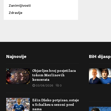
Zanimljivosti
Zdravlje
Najnovije
BiH dijas
Objavljen broj posjetilaca
tokom Merlinovih
koncerata
03/08/2026
0
Edin Džeko potpisao, ostaje
u Schalkeu u sezoni pred
nama