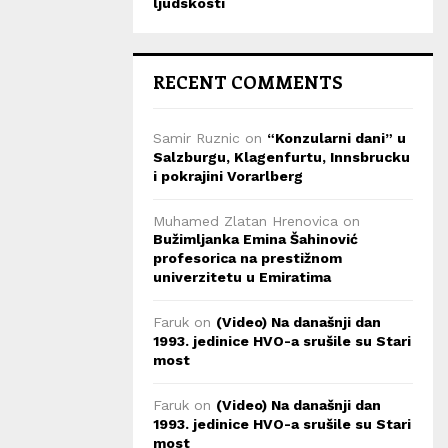
ljudskosti
RECENT COMMENTS
Samir Ruznic
on
“Konzularni dani” u
Salzburgu, Klagenfurtu, Innsbrucku
i pokrajini Vorarlberg
Muhamed Zlatan Hrenovica
on
Bužimljanka Emina Šahinović
profesorica na prestižnom
univerzitetu u Emiratima
Faruk
on
(Video) Na današnji dan
1993. jedinice HVO-a srušile su Stari
most
Faruk
on
(Video) Na današnji dan
1993. jedinice HVO-a srušile su Stari
most