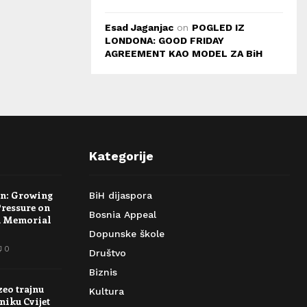
Esad Jaganjac
on
POGLED IZ
LONDONA: GOOD FRIDAY
AGREEMENT KAO MODEL ZA BiH
Kategorije
rn: Growing
BiH dijaspora
Pressure on
Bosnia Appeal
a Memorial
Dopunske škole
0
Društvo
Biznis
zeo trajnu
Kultura
niku Cvijet