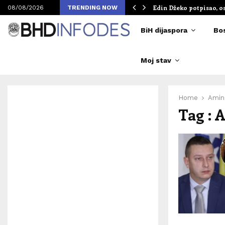
om Merlinovih koncerata
Edin Džeko potpisao, o
08/08/2026
TRENDING NOW
BiH dijaspora
Bo
Moj stav
Home
Amina
Tag : 