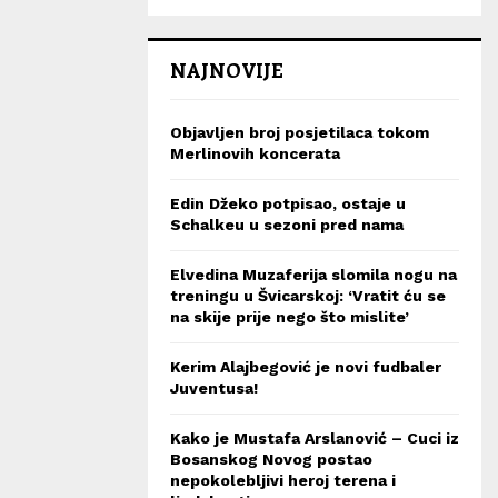
NAJNOVIJE
Objavljen broj posjetilaca tokom
Merlinovih koncerata
Edin Džeko potpisao, ostaje u
Schalkeu u sezoni pred nama
Elvedina Muzaferija slomila nogu na
treningu u Švicarskoj: ‘Vratit ću se
na skije prije nego što mislite’
Kerim Alajbegović je novi fudbaler
Juventusa!
Kako je Mustafa Arslanović – Cuci iz
Bosanskog Novog postao
nepokolebljivi heroj terena i