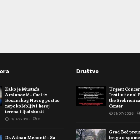
pora
Društvo
Kako je Mustafa
Urgent Conce
Arslanović – Cuci iz
Institutional 
Bosanskog Novog postao
the Srebrenic
nepokolebljivi heroj
Center
terena i ljudskosti
31/07/2026
31/07/2026
0
Grad Beč preu
Dr. Adnan Mehonić – Sa
brigu o spome