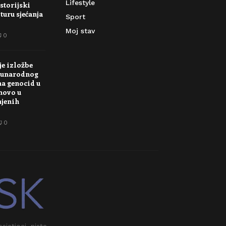
Lifestyle
storijski
turu sjećanja
Sport
Moj stav
0
je izložbe
unarodnog
na genocid u
novo u
njenih
0