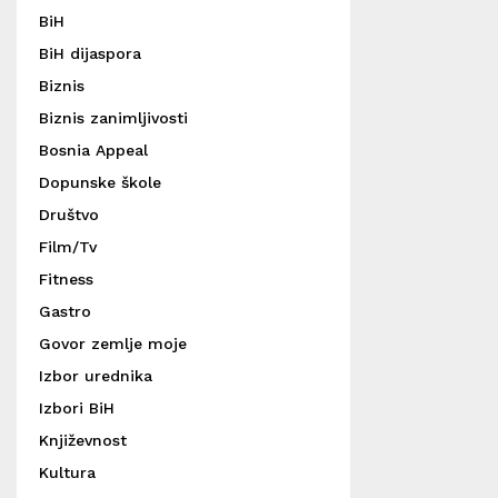
BiH
BiH dijaspora
Biznis
Biznis zanimljivosti
Bosnia Appeal
Dopunske škole
Društvo
Film/Tv
Fitness
Gastro
Govor zemlje moje
Izbor urednika
Izbori BiH
Književnost
Kultura