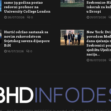
samo 39 godina postao
Srebrenice-Hi
redovni profesor na
iskorak za kul
University College London
u Evropi
28/07/2026
0
31/07/2026
Hurtić održao sastanak sa
New York: Dvi
novim rukovodstvom
povodom Međ
Svjetskog saveza dijaspore
dana sjećanja 
BiH
Srebrenici po
sjedištu Ujedi
16/07/2026
0
nacija…
18/07/2026