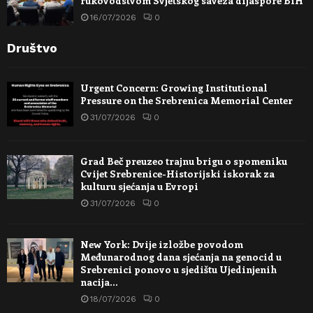
rukovodstvom Svjetskog saveza dijaspore BiH
16/07/2026
0
Društvo
Urgent Concern: Growing Institutional
Pressure on the Srebrenica Memorial Center
31/07/2026
0
Grad Beč preuzeo trajnu brigu o spomeniku
Cvijet Srebrenice-Historijski iskorak za
kulturu sjećanja u Evropi
31/07/2026
0
New York: Dvije izložbe povodom
Međunarodnog dana sjećanja na genocid u
Srebrenici ponovo u sjedištu Ujedinjenih
nacija…
18/07/2026
0