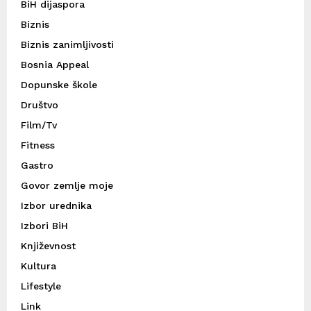
BiH dijaspora
Biznis
Biznis zanimljivosti
Bosnia Appeal
Dopunske škole
Društvo
Film/Tv
Fitness
Gastro
Govor zemlje moje
Izbor urednika
Izbori BiH
Književnost
Kultura
Lifestyle
Link