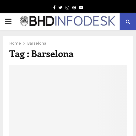
Facebook
Twitter
Instagram
Pinterest
Youtube
PRIMARY
MENU
Home
Barselona
Tag : Barselona