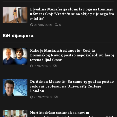
Elvedina Muzaferija slomila nogu na treningu
u Švicarskoj: ‘Vratit ću se na skije prije nego što
mislite’
03/08/2026
0
BiH dijaspora
Kako je Mustafa Arslanović – Cuci iz
Bosanskog Novog postao nepokolebljivi heroj
terena i ljudskosti
31/07/2026
0
Dr. Adnan Mehonić – Sa samo 39 godina postao
redovni profesor na University College
London
28/07/2026
0
Hurtić održao sastanak sa novim