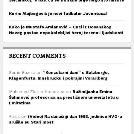
Švicarskoj: ‘Vratit ću se na skije prije nego što mislite’
Kerim Alajbegović je novi fudbaler Juventusa!
Kako je Mustafa Arslanović – Cuci iz Bosanskog
Novog postao nepokolebljivi heroj terena i ljudskosti
RECENT COMMENTS
Samir Ruznic
on
“Konzularni dani” u Salzburgu,
Klagenfurtu, Innsbrucku i pokrajini Vorarlberg
Muhamed Zlatan Hrenovica
on
Bužimljanka Emina
Šahinović profesorica na prestižnom univerzitetu u
Emiratima
Faruk
on
(Video) Na današnji dan 1993. jedinice HVO-a
srušile su Stari most