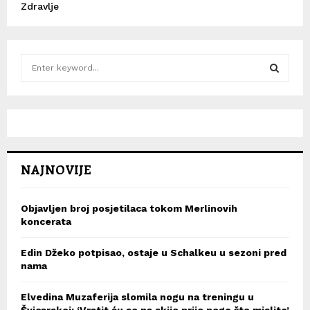
Zdravlje
S
e
a
S
r
c
E
h
f
A
o
NAJNOVIJE
r
R
:
C
Objavljen broj posjetilaca tokom Merlinovih
koncerata
H
Edin Džeko potpisao, ostaje u Schalkeu u sezoni pred
nama
Elvedina Muzaferija slomila nogu na treningu u