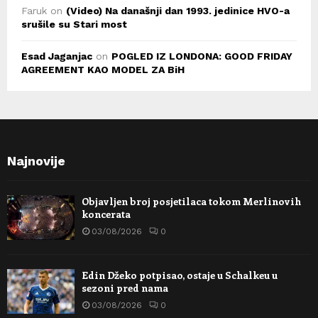
Faruk
on
(Video) Na današnji dan 1993. jedinice HVO-a
srušile su Stari most
Esad Jaganjac
on
POGLED IZ LONDONA: GOOD FRIDAY
AGREEMENT KAO MODEL ZA BiH
Najnovije
Objavljen broj posjetilaca tokom Merlinovih
koncerata
03/08/2026
0
Edin Džeko potpisao, ostaje u Schalkeu u
sezoni pred nama
03/08/2026
0