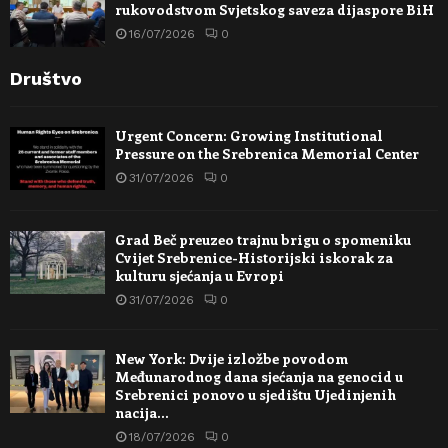
rukovodstvom Svjetskog saveza dijaspore BiH
16/07/2026
0
Društvo
Urgent Concern: Growing Institutional
Pressure on the Srebrenica Memorial Center
31/07/2026
0
Grad Beč preuzeo trajnu brigu o spomeniku
Cvijet Srebrenice-Historijski iskorak za
kulturu sjećanja u Evropi
31/07/2026
0
New York: Dvije izložbe povodom
Međunarodnog dana sjećanja na genocid u
Srebrenici ponovo u sjedištu Ujedinjenih
nacija…
18/07/2026
0