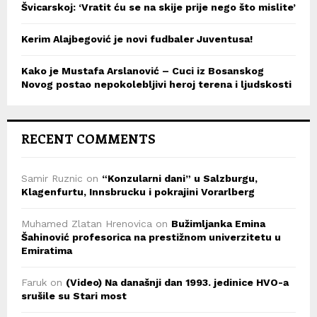
Švicarskoj: ‘Vratit ću se na skije prije nego što mislite’
Kerim Alajbegović je novi fudbaler Juventusa!
Kako je Mustafa Arslanović – Cuci iz Bosanskog
Novog postao nepokolebljivi heroj terena i ljudskosti
RECENT COMMENTS
Samir Ruznic
on
“Konzularni dani” u Salzburgu,
Klagenfurtu, Innsbrucku i pokrajini Vorarlberg
Muhamed Zlatan Hrenovica
on
Bužimljanka Emina
Šahinović profesorica na prestižnom univerzitetu u
Emiratima
Faruk
on
(Video) Na današnji dan 1993. jedinice HVO-a
srušile su Stari most