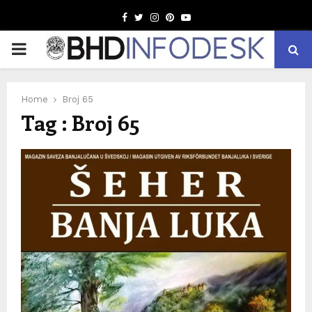
Facebook
Twitter
Instagram
Pinterest
Youtube
PRIMARY
MENU
Home
Broj 65
Tag : Broj 65