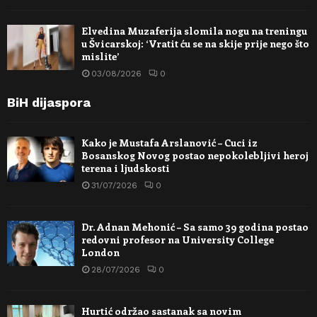
Elvedina Muzaferija slomila nogu na treningu
u Švicarskoj: ‘Vratit ću se na skije prije nego što
mislite’
03/08/2026
0
BiH dijaspora
Kako je Mustafa Arslanović – Cuci iz
Bosanskog Novog postao nepokolebljivi heroj
terena i ljudskosti
31/07/2026
0
Dr. Adnan Mehonić – Sa samo 39 godina postao
redovni profesor na University College
London
28/07/2026
0
Hurtić održao sastanak sa novim