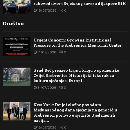
rukovodstvom Svjetskog saveza dijaspore BiH
16/07/2026
0
Društvo
Urgent Concern: Growing Institutional
Pressure on the Srebrenica Memorial Center
31/07/2026
0
Grad Beč preuzeo trajnu brigu o spomeniku
Cvijet Srebrenice-Historijski iskorak za
kulturu sjećanja u Evropi
31/07/2026
0
New York: Dvije izložbe povodom
Međunarodnog dana sjećanja na genocid u
Srebrenici ponovo u sjedištu Ujedinjenih
nacija…
18/07/2026
0