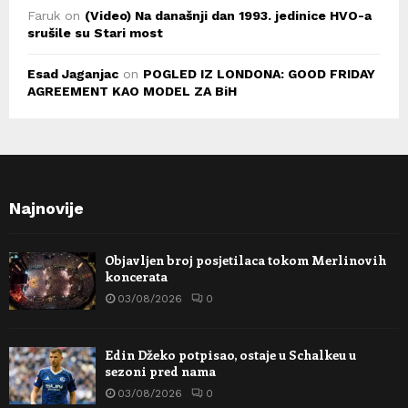
Faruk
on
(Video) Na današnji dan 1993. jedinice HVO-a
srušile su Stari most
Esad Jaganjac
on
POGLED IZ LONDONA: GOOD FRIDAY
AGREEMENT KAO MODEL ZA BiH
Najnovije
Objavljen broj posjetilaca tokom Merlinovih
koncerata
03/08/2026
0
Edin Džeko potpisao, ostaje u Schalkeu u
sezoni pred nama
03/08/2026
0