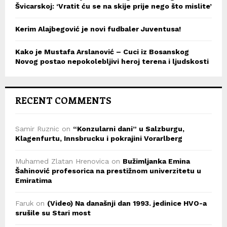
Švicarskoj: ‘Vratit ću se na skije prije nego što mislite’
Kerim Alajbegović je novi fudbaler Juventusa!
Kako je Mustafa Arslanović – Cuci iz Bosanskog
Novog postao nepokolebljivi heroj terena i ljudskosti
RECENT COMMENTS
Samir Ruznic
on
“Konzularni dani” u Salzburgu,
Klagenfurtu, Innsbrucku i pokrajini Vorarlberg
Muhamed Zlatan Hrenovica
on
Bužimljanka Emina
Šahinović profesorica na prestižnom univerzitetu u
Emiratima
Faruk
on
(Video) Na današnji dan 1993. jedinice HVO-a
srušile su Stari most