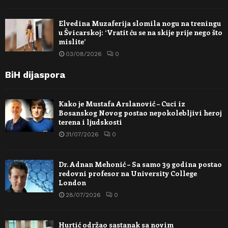
Elvedina Muzaferija slomila nogu na treningu
u Švicarskoj: ‘Vratit ću se na skije prije nego što
mislite’
03/08/2026
0
BiH dijaspora
Kako je Mustafa Arslanović – Cuci iz
Bosanskog Novog postao nepokolebljivi heroj
terena i ljudskosti
31/07/2026
0
Dr. Adnan Mehonić – Sa samo 39 godina postao
redovni profesor na University College
London
28/07/2026
0
Hurtić održao sastanak sa novim