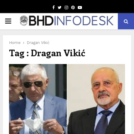
Facebook
Twitter
Instagram
Pinterest
Youtube
PRIMARY
MENU
Home
Dragan Vikić
Tag : Dragan Vikić