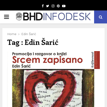
Facebook
Twitter
Instagram
Pinterest
Youtube
PRIMARY
MENU
Home
Edin Šarić
Tag : Edin Šarić