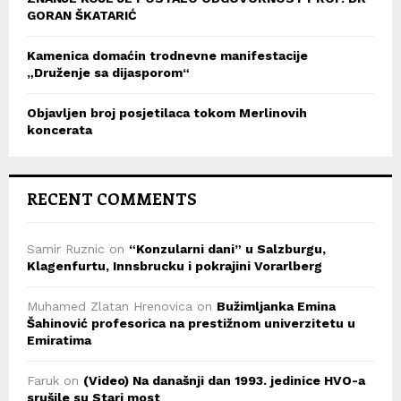
GORAN ŠKATARIĆ
Kamenica domaćin trodnevne manifestacije
„Druženje sa dijasporom“
Objavljen broj posjetilaca tokom Merlinovih
koncerata
RECENT COMMENTS
Samir Ruznic
on
“Konzularni dani” u Salzburgu,
Klagenfurtu, Innsbrucku i pokrajini Vorarlberg
Muhamed Zlatan Hrenovica
on
Bužimljanka Emina
Šahinović profesorica na prestižnom univerzitetu u
Emiratima
Faruk
on
(Video) Na današnji dan 1993. jedinice HVO-a
srušile su Stari most