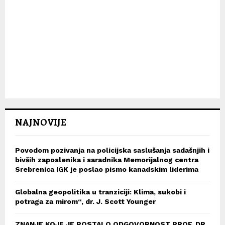
NAJNOVIJE
Povodom pozivanja na policijska saslušanja sadašnjih i
bivših zaposlenika i saradnika Memorijalnog centra
Srebrenica IGK je poslao pismo kanadskim liderima
Globalna geopolitika u tranziciji: Klima, sukobi i
potraga za mirom“, dr. J. Scott Younger
ZNANJE KOJE JE POSTALO ODGOVORNOST PROF. DR