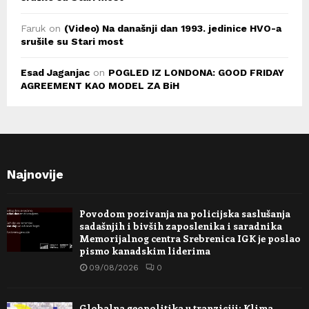
Faruk
on
(Video) Na današnji dan 1993. jedinice HVO-a
srušile su Stari most
Esad Jaganjac
on
POGLED IZ LONDONA: GOOD FRIDAY
AGREEMENT KAO MODEL ZA BiH
Najnovije
Povodom pozivanja na policijska saslušanja
sadašnjih i bivših zaposlenika i saradnika
Memorijalnog centra Srebrenica IGK je poslao
pismo kanadskim liderima
09/08/2026
0
Globalna geopolitika u tranziciji: Klima,