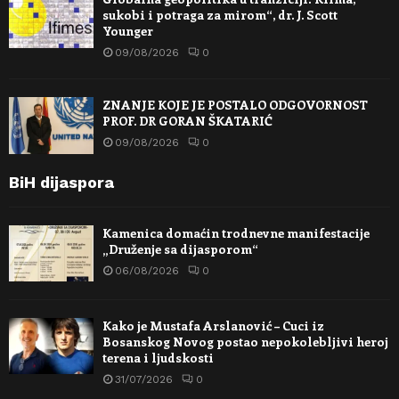
sukobi i potraga za mirom“, dr. J. Scott
Younger
09/08/2026
0
ZNANJE KOJE JE POSTALO ODGOVORNOST
PROF. DR GORAN ŠKATARIĆ
09/08/2026
0
BiH dijaspora
Kamenica domaćin trodnevne manifestacije
„Druženje sa dijasporom“
06/08/2026
0
Kako je Mustafa Arslanović – Cuci iz
Bosanskog Novog postao nepokolebljivi heroj
terena i ljudskosti
31/07/2026
0