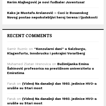
Kerim Alajbegović je novi fudbaler Juventusa!
Kako je Mustafa Arslanović – Cuci iz Bosanskog
Novog postao nepokolebljivi heroj terena i ljudskosti
RECENT COMMENTS
Samir Ruznic
on
“Konzularni dani” u Salzburgu,
Klagenfurtu, Innsbrucku i pokrajini Vorarlberg
Muhamed Zlatan Hrenovica
on
Bužimljanka Emina
Šahinović profesorica na prestižnom univerzitetu u
Emiratima
Faruk
on
(Video) Na današnji dan 1993. jedinice HVO-a
srušile su Stari most
Faruk
on
(Video) Na današnji dan 1993. jedinice HVO-a
srušile su Stari most