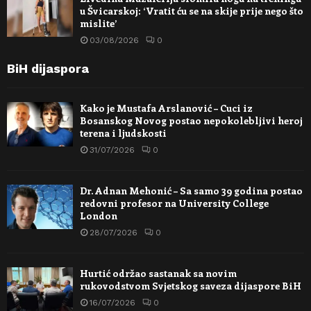
u Švicarskoj: ‘Vratit ću se na skije prije nego što
mislite’
03/08/2026
0
BiH dijaspora
Kako je Mustafa Arslanović – Cuci iz
Bosanskog Novog postao nepokolebljivi heroj
terena i ljudskosti
31/07/2026
0
Dr. Adnan Mehonić – Sa samo 39 godina postao
redovni profesor na University College
London
28/07/2026
0
Hurtić održao sastanak sa novim
rukovodstvom Svjetskog saveza dijaspore BiH
16/07/2026
0