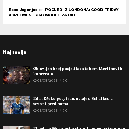
Esad Jaganjac
on
POGLED IZ LONDONA: GOOD FRIDAY
AGREEMENT KAO MODEL ZA BiH
Najnovije
Objavljen broj posjetilaca tokom Merlinovih
koncerata
03/08/2026
0
Edin Džeko potpisao, ostaje u Schalkeu u
sezoni pred nama
03/08/2026
0
Elvedina Muzaferija slomila nogu na treningu