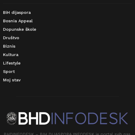
BiH dijaspora
Bosnia Appeal
Dopunske škole
Društvo
Biznis
Kultura
Lifestyle
Sport
Moj stav
BHDINFODESK – BIH DIJASPORA INFODESK je portal svih nas.