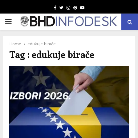
Facebook
Twitter
Instagram
Pinterest
Youtube
PRIMARY
MENU
Home
edukuje birače
Tag : edukuje birače