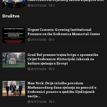
16/07/2026
0
Društvo
Urgent Concern: Growing Institutional
Pressure on the Srebrenica Memorial Center
31/07/2026
0
Grad Beč preuzeo trajnu brigu o spomeniku
Cvijet Srebrenice-Historijski iskorak za
kulturu sjećanja u Evropi
31/07/2026
0
New York: Dvije izložbe povodom
Međunarodnog dana sjećanja na genocid u
Srebrenici ponovo u sjedištu Ujedinjenih
nacija…
18/07/2026
0