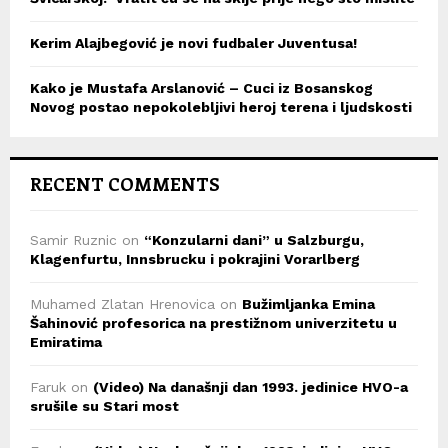
Kerim Alajbegović je novi fudbaler Juventusa!
Kako je Mustafa Arslanović – Cuci iz Bosanskog
Novog postao nepokolebljivi heroj terena i ljudskosti
RECENT COMMENTS
Samir Ruznic
on
“Konzularni dani” u Salzburgu,
Klagenfurtu, Innsbrucku i pokrajini Vorarlberg
Muhamed Zlatan Hrenovica
on
Bužimljanka Emina
Šahinović profesorica na prestižnom univerzitetu u
Emiratima
Faruk
on
(Video) Na današnji dan 1993. jedinice HVO-a
srušile su Stari most