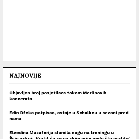
NAJNOVIJE
Objavljen broj posjetilaca tokom Merlinovih
koncerata
Edin Džeko potpisao, ostaje u Schalkeu u sezoni pred
nama
Elvedina Muzaferija slomila nogu na treningu u
Švicarskoj: ‘Vratit ću se na skije prije nego što mislite’