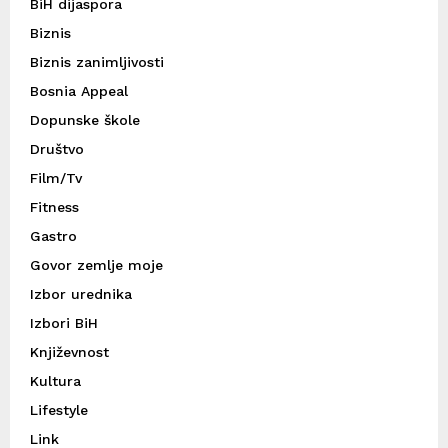
BiH dijaspora
Biznis
Biznis zanimljivosti
Bosnia Appeal
Dopunske škole
Društvo
Film/Tv
Fitness
Gastro
Govor zemlje moje
Izbor urednika
Izbori BiH
Književnost
Kultura
Lifestyle
Link