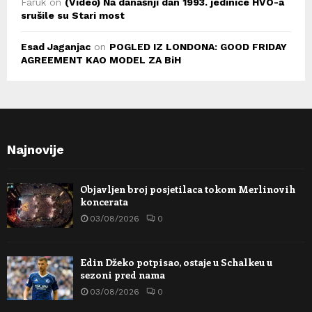
Faruk
on
(Video) Na današnji dan 1993. jedinice HVO-a
srušile su Stari most
Esad Jaganjac
on
POGLED IZ LONDONA: GOOD FRIDAY
AGREEMENT KAO MODEL ZA BiH
Najnovije
Objavljen broj posjetilaca tokom Merlinovih
koncerata
03/08/2026
0
Edin Džeko potpisao, ostaje u Schalkeu u
sezoni pred nama
03/08/2026
0