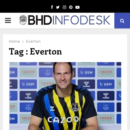
Facebook
Twitter
Instagram
Pinterest
Youtube
PRIMARY
MENU
Home
Everton
Tag : Everton