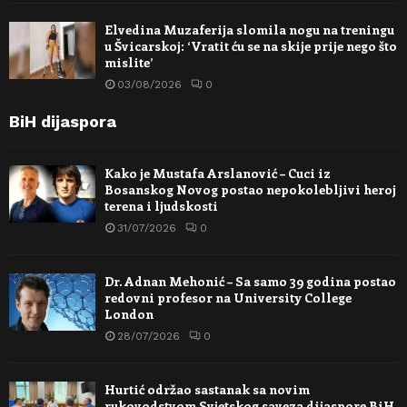
Elvedina Muzaferija slomila nogu na treningu
u Švicarskoj: ‘Vratit ću se na skije prije nego što
mislite’
03/08/2026
0
BiH dijaspora
Kako je Mustafa Arslanović – Cuci iz
Bosanskog Novog postao nepokolebljivi heroj
terena i ljudskosti
31/07/2026
0
Dr. Adnan Mehonić – Sa samo 39 godina postao
redovni profesor na University College
London
28/07/2026
0
Hurtić održao sastanak sa novim
rukovodstvom Svjetskog saveza dijaspore BiH