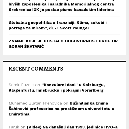
bivših zaposlenika i saradnika Memorijalnog centra
Srebrenica IGK je poslao pismo kanadskim liderima
Globalna geopolitika u tranziciji: Klima, sukobi i
potraga za mirom“, dr. J. Scott Younger
ZNANJE KOJE JE POSTALO ODGOVORNOST PROF. DR
GORAN ŠKATARIĆ
RECENT COMMENTS
Samir Ruznic
on
“Konzularni dani” u Salzburgu,
Klagenfurtu, Innsbrucku i pokrajini Vorarlberg
Muhamed Zlatan Hrenovica
on
Bužimljanka Emina
Šahinović profesorica na prestižnom univerzitetu u
Emiratima
Faruk
on
(Video) Na današnji dan 1993. jedinice HVO-a