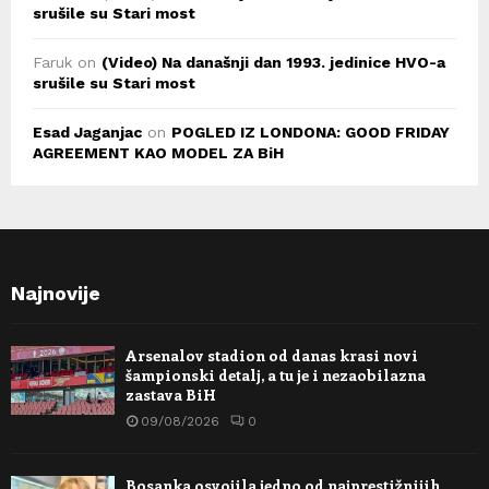
srušile su Stari most
Faruk
on
(Video) Na današnji dan 1993. jedinice HVO-a
srušile su Stari most
Esad Jaganjac
on
POGLED IZ LONDONA: GOOD FRIDAY
AGREEMENT KAO MODEL ZA BiH
Najnovije
Arsenalov stadion od danas krasi novi
šampionski detalj, a tu je i nezaobilazna
zastava BiH
09/08/2026
0
Bosanka osvojila jedno od najprestižnijih