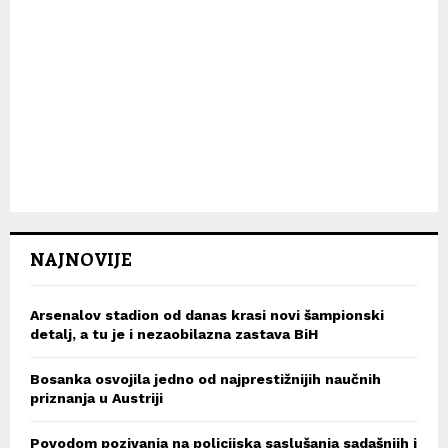
NAJNOVIJE
Arsenalov stadion od danas krasi novi šampionski
detalj, a tu je i nezaobilazna zastava BiH
Bosanka osvojila jedno od najprestižnijih naučnih
priznanja u Austriji
Povodom pozivanja na policijska saslušanja sadašnjih i