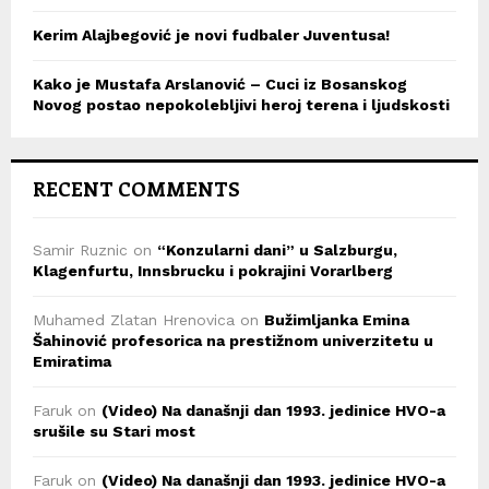
Kerim Alajbegović je novi fudbaler Juventusa!
Kako je Mustafa Arslanović – Cuci iz Bosanskog
Novog postao nepokolebljivi heroj terena i ljudskosti
RECENT COMMENTS
Samir Ruznic
on
“Konzularni dani” u Salzburgu,
Klagenfurtu, Innsbrucku i pokrajini Vorarlberg
Muhamed Zlatan Hrenovica
on
Bužimljanka Emina
Šahinović profesorica na prestižnom univerzitetu u
Emiratima
Faruk
on
(Video) Na današnji dan 1993. jedinice HVO-a
srušile su Stari most
Faruk
on
(Video) Na današnji dan 1993. jedinice HVO-a