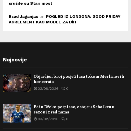
srušile su Stari most
Esad Jaganjac
on
POGLED IZ LONDONA: GOOD FRIDAY
AGREEMENT KAO MODEL ZA BiH
Najnovije
Objavljen broj posjetilaca tokom Merlinovih
koncerata
03/08/2026
0
Edin Džeko potpisao, ostaje u Schalkeu u
sezoni pred nama
03/08/2026
0