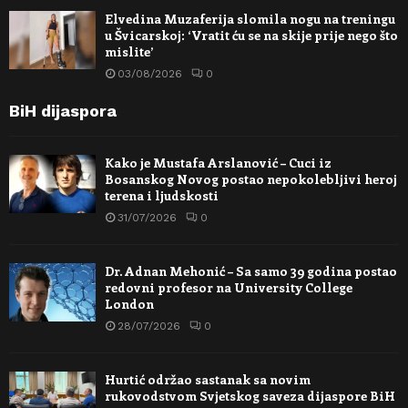
Elvedina Muzaferija slomila nogu na treningu
u Švicarskoj: ‘Vratit ću se na skije prije nego što
mislite’
03/08/2026
0
BiH dijaspora
Kako je Mustafa Arslanović – Cuci iz
Bosanskog Novog postao nepokolebljivi heroj
terena i ljudskosti
31/07/2026
0
Dr. Adnan Mehonić – Sa samo 39 godina postao
redovni profesor na University College
London
28/07/2026
0
Hurtić održao sastanak sa novim
rukovodstvom Svjetskog saveza dijaspore BiH