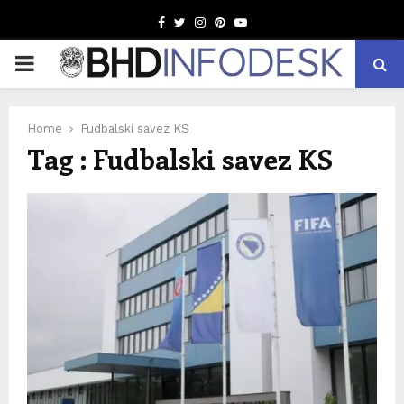
Facebook
Twitter
Instagram
Pinterest
Youtube
PRIMARY
MENU
Home
Fudbalski savez KS
Tag : Fudbalski savez KS