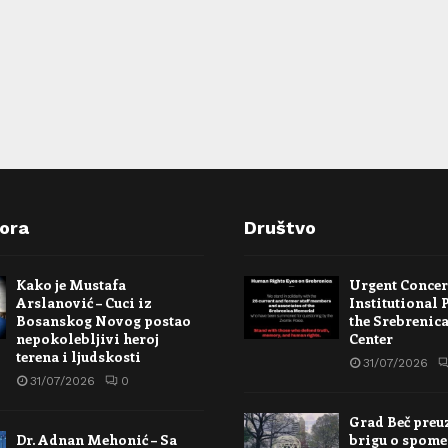
pora
Društvo
Kako je Mustafa
Urgent Conce
Arslanović – Cuci iz
Institutional 
Bosanskog Novog postao
the Srebrenic
nepokolebljivi heroj
Center
terena i ljudskosti
31/07/2026
31/07/2026
0
Grad Beč preu
Dr. Adnan Mehonić – Sa
brigu o spome