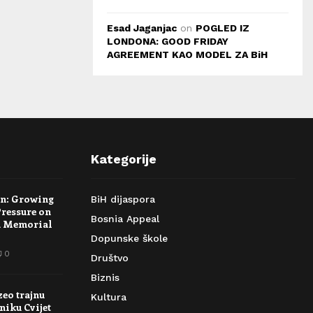
Esad Jaganjac
on
POGLED IZ
LONDONA: GOOD FRIDAY
AGREEMENT KAO MODEL ZA BiH
Kategorije
rn: Growing
BiH dijaspora
Pressure on
Bosnia Appeal
a Memorial
Dopunske škole
0
Društvo
Biznis
zeo trajnu
Kultura
niku Cvijet