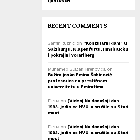
ljudskosti
RECENT COMMENTS
Samir Ruznic
on
“Konzularni dani” u
Salzburgu, Klagenfurtu, Innsbrucku
i pokrajini Vorarlberg
Muhamed Zlatan Hrenovica
on
Bužimljanka Emina Šahinović
profesorica na prestižnom
univerzitetu u Emiratima
Faruk
on
(Video) Na današnji dan
1993. jedinice HVO-a srušile su Stari
most
Faruk
on
(Video) Na današnji dan
1993. jedinice HVO-a srušile su Stari
most