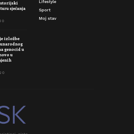
Lifestyle
storijski
turu sjećanja
Sport
Moj stav
0
je izložbe
unarodnog
na genocid u
novo u
njenih
0