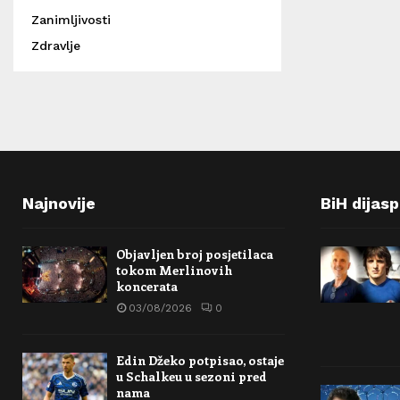
Zanimljivosti
Zdravlje
Najnovije
BiH dijas
Objavljen broj posjetilaca
tokom Merlinovih
koncerata
03/08/2026
0
Edin Džeko potpisao, ostaje
u Schalkeu u sezoni pred
nama