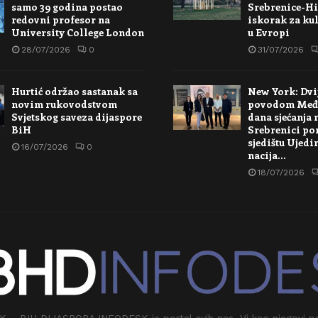
samo 39 godina postao
Srebrenice-Hi
redovni profesor na
iskorak za kul
University College London
u Evropi
28/07/2026
0
31/07/2026
Hurtić održao sastanak sa
New York: Dvi
novim rukovodstvom
povodom Međ
Svjetskog saveza dijaspore
dana sjećanja 
BiH
Srebrenici po
sjedištu Ujedi
16/07/2026
0
nacija…
18/07/2026