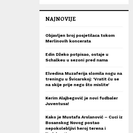
NAJNOVIJE
Objavljen broj posjetilaca tokom
Merlinovih koncerata
Edin Džeko potpisao, ostaje u
Schalkeu u sezoni pred nama
Elvedina Muzaferija slomila nogu na
treningu u Švicarskoj: ‘Vratit ću se
na skije prije nego što mislite’
Kerim Alajbegović je novi fudbaler
Juventusa!
Kako je Mustafa Arslanović – Cuci iz
Bosanskog Novog postao
nepokolebljivi heroj terena i