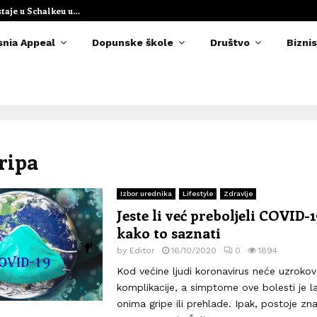
omila nogu na treningu u…
Kerim Alajbego
snia Appeal
Dopunske škole
Društvo
Biznis
gripa
Izbor urednika
Lifestyle
Zdravlje
Jeste li već preboljeli COVID-1
kako to saznati
by
Editor
16/10/2020
0
1894
Kod većine ljudi koronavirus neće uzrokova
komplikacije, a simptome ove bolesti je l
onima gripe ili prehlade. Ipak, postoje zn