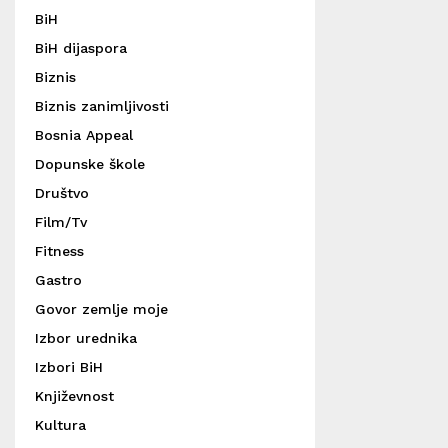
BiH
BiH dijaspora
Biznis
Biznis zanimljivosti
Bosnia Appeal
Dopunske škole
Društvo
Film/Tv
Fitness
Gastro
Govor zemlje moje
Izbor urednika
Izbori BiH
Književnost
Kultura