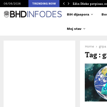
chalkeu u…
Elvedina Muzaferija sl
08/08/2026
TRENDING NOW
BiH dijaspora
Bo
Moj stav
Home
gripa
Tag : 