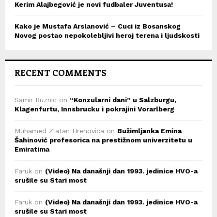
Kerim Alajbegović je novi fudbaler Juventusa!
Kako je Mustafa Arslanović – Cuci iz Bosanskog
Novog postao nepokolebljivi heroj terena i ljudskosti
RECENT COMMENTS
Samir Ruznic
on
“Konzularni dani” u Salzburgu,
Klagenfurtu, Innsbrucku i pokrajini Vorarlberg
Muhamed Zlatan Hrenovica
on
Bužimljanka Emina
Šahinović profesorica na prestižnom univerzitetu u
Emiratima
Faruk
on
(Video) Na današnji dan 1993. jedinice HVO-a
srušile su Stari most
Faruk
on
(Video) Na današnji dan 1993. jedinice HVO-a
srušile su Stari most