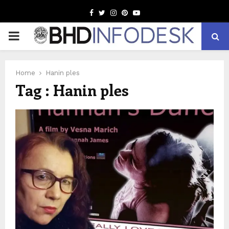
Facebook
Twitter
Instagram
Pinterest
Youtube
PRIMARY
MENU
Home
Hanin ples
Tag : Hanin ples