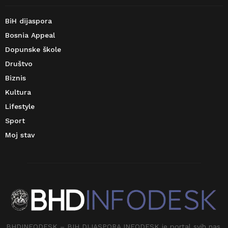
BiH dijaspora
Bosnia Appeal
Dopunske škole
Društvo
Biznis
Kultura
Lifestyle
Sport
Moj stav
BHDINFODESK – BIH DIJASPORA INFODESK je portal svih nas.