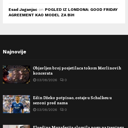
Esad Jaganjac
on
POGLED IZ LONDONA: GOOD FRIDAY
AGREEMENT KAO MODEL ZA BiH
Najnovije
Objavljen broj posjetilaca tokom Merlinovih
koncerata
03/08/2026
0
Edin Džeko potpisao, ostaje u Schalkeu u
sezoni pred nama
03/08/2026
0
Elvedina Muzaferija slomila nogu na treningu