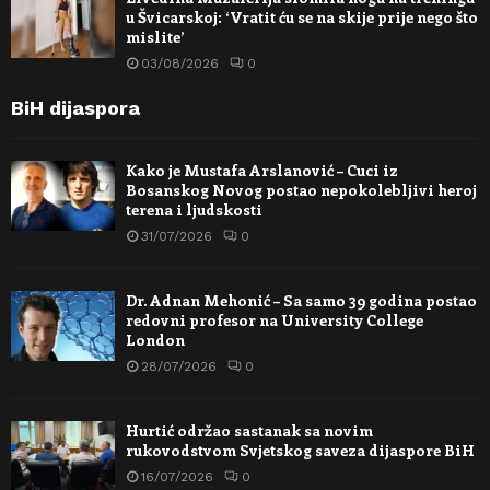
u Švicarskoj: ‘Vratit ću se na skije prije nego što
mislite’
03/08/2026
0
BiH dijaspora
Kako je Mustafa Arslanović – Cuci iz
Bosanskog Novog postao nepokolebljivi heroj
terena i ljudskosti
31/07/2026
0
Dr. Adnan Mehonić – Sa samo 39 godina postao
redovni profesor na University College
London
28/07/2026
0
Hurtić održao sastanak sa novim
rukovodstvom Svjetskog saveza dijaspore BiH
16/07/2026
0