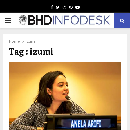
Facebook
Twitter
Instagram
Pinterest
Youtube
PRIMARY
MENU
Home
izumi
Tag : izumi