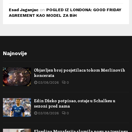
Esad Jaganjac
on
POGLED IZ LONDONA: GOOD FRIDAY
AGREEMENT KAO MODEL ZA BiH
Najnovije
Objavljen broj posjetilaca tokom Merlinovih
koncerata
03/08/2026
0
Edin Džeko potpisao, ostaje u Schalkeu u
sezoni pred nama
03/08/2026
0
Elvedina Muzaferija slomila nogu na treningu