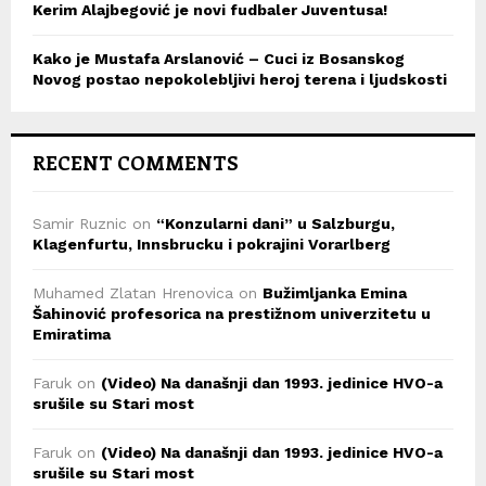
Kerim Alajbegović je novi fudbaler Juventusa!
Kako je Mustafa Arslanović – Cuci iz Bosanskog
Novog postao nepokolebljivi heroj terena i ljudskosti
RECENT COMMENTS
Samir Ruznic
on
“Konzularni dani” u Salzburgu,
Klagenfurtu, Innsbrucku i pokrajini Vorarlberg
Muhamed Zlatan Hrenovica
on
Bužimljanka Emina
Šahinović profesorica na prestižnom univerzitetu u
Emiratima
Faruk
on
(Video) Na današnji dan 1993. jedinice HVO-a
srušile su Stari most
Faruk
on
(Video) Na današnji dan 1993. jedinice HVO-a
srušile su Stari most