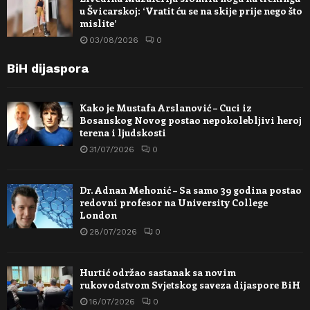
u Švicarskoj: ‘Vratit ću se na skije prije nego što
mislite’
03/08/2026
0
BiH dijaspora
Kako je Mustafa Arslanović – Cuci iz
Bosanskog Novog postao nepokolebljivi heroj
terena i ljudskosti
31/07/2026
0
Dr. Adnan Mehonić – Sa samo 39 godina postao
redovni profesor na University College
London
28/07/2026
0
Hurtić održao sastanak sa novim
rukovodstvom Svjetskog saveza dijaspore BiH
16/07/2026
0