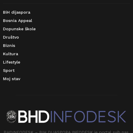
BiH dijaspora
Bosnia Appeal
Dopunske škole
Društvo
Biznis
Kultura
Lifestyle
Sport
Moj stav
BHDINFODESK – BIH DIJASPORA INFODESK je portal svih nas.