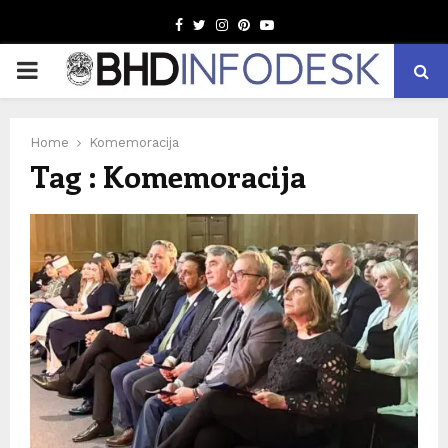
Facebook
Twitter
Instagram
Pinterest
Youtube
PRIMARY
MENU
Home
Komemoracija
Tag : Komemoracija