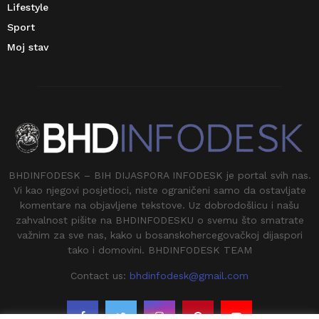
Lifestyle
Sport
Moj stav
BHDINFODESK – BIH DIJASPORA INFODESK je portal svih nas.
Vi kao njegovi posjetioci, niste ograničeni samo da ostavljate
komentare na objavljene tekstove. Uz dobrodošlicu i našu
zahvalnost pišite na BHDINFODESKU o svemu što smatrate
važnim za sve nas, kako u bosanskohercegovačkoj dijaspori
tako i domovini. BHDINFODESK TEAM
Contact us:
bhdinfodesk@gmail.com