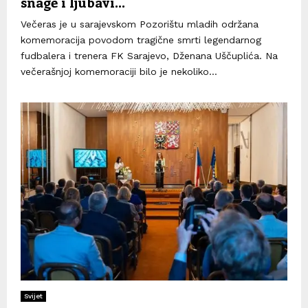
snage i ljubavi…
Večeras je u sarajevskom Pozorištu mladih održana
komemoracija povodom tragične smrti legendarnog
fudbalera i trenera FK Sarajevo, Dženana Uščuplića. Na
večerašnjoj komemoraciji bilo je nekoliko...
Svijet