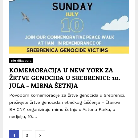
BiH dijaspora
KOMEMORACIJA U NEW YORK ZA
ŽRTVE GENOCIDA U SREBRENICI: 10.
JULA – MIRNA ŠETNJA
Povodom komemoracije za žrtve genocida u Srebrenici,
preživjele žrtve genocida i etničkog čišćenja – članovi
BHICNY, organiziraju mirnu šetnju u Astoria Parku, u
nedjelju, 10....
Posts
1
2