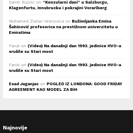
Samir Ruznic
on
“Konzularni dani” u Salzburgu,
Klagenfurtu, Innsbrucku i pokrajini Vorarlberg
Muhamed Zlatan Hrenovica
on
Bužimljanka Emina
Šahinović profesorica na prestižnom univerzitetu u
Emiratima
Faruk
on
(Video) Na današnji dan 1993. jedinice HVO-a
srušile su Stari most
Faruk
on
(Video) Na današnji dan 1993. jedinice HVO-a
srušile su Stari most
Esad Jaganjac
on
POGLED IZ LONDONA: GOOD FRIDAY
AGREEMENT KAO MODEL ZA BiH
Najnovije