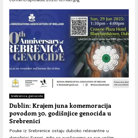
Srebrenica genocide
Dublin: Krajem juna komemoracija
povodom 30. godišnjice genocida u
Srebrenici
Pouke iz Srebrenice ostaju duboko relevantne u
današnjoj Evropi, gdje se suočavamo sa sve većim