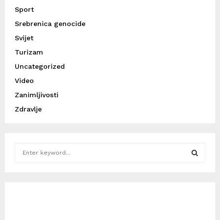
Sport
Srebrenica genocide
Svijet
Turizam
Uncategorized
Video
Zanimljivosti
Zdravlje
S
e
a
S
r
c
E
h
f
A
o