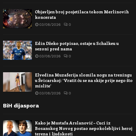
Objavljen broj posjetilaca tokom Merlinovih
koncerata
03/08/2026
0
Edin Džeko potpisao, ostaje u Schalkeu u
sezoni pred nama
03/08/2026
0
Elvedina Muzaferija slomila nogu na treningu
u Švicarskoj: ‘Vratit ću se na skije prije nego što
mislite’
03/08/2026
0
BiH dijaspora
Kako je Mustafa Arslanović – Cuci iz
Bosanskog Novog postao nepokolebljivi heroj
terena i ljudskosti