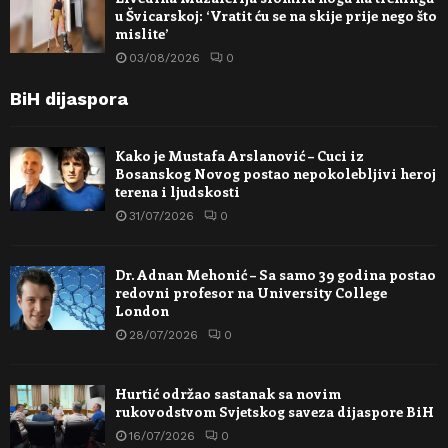
u Švicarskoj: ‘Vratit ću se na skije prije nego što
mislite’
03/08/2026
0
BiH dijaspora
Kako je Mustafa Arslanović – Cuci iz
Bosanskog Novog postao nepokolebljivi heroj
terena i ljudskosti
31/07/2026
0
Dr. Adnan Mehonić – Sa samo 39 godina postao
redovni profesor na University College
London
28/07/2026
0
Hurtić održao sastanak sa novim
rukovodstvom Svjetskog saveza dijaspore BiH
16/07/2026
0