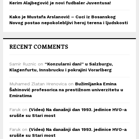
Kerim Alajbegović je novi fudbaler Juventusa!
Kako je Mustafa Arslanović – Cuci iz Bosanskog
Novog postao nepokolebljivi heroj terena i ljudskosti
RECENT COMMENTS
Samir Ruznic
on
“Konzularni dani” u Salzburgu,
Klagenfurtu, Innsbrucku i pokrajini Vorarlberg
Muhamed Zlatan Hrenovica
on
Bužimljanka Emina
Šahinović profesorica na prestižnom univerzitetu u
Emiratima
Faruk
on
(Video) Na današnji dan 1993. jedinice HVO-a
srušile su Stari most
Faruk
on
(Video) Na današnji dan 1993. jedinice HVO-a
srušile su Stari most