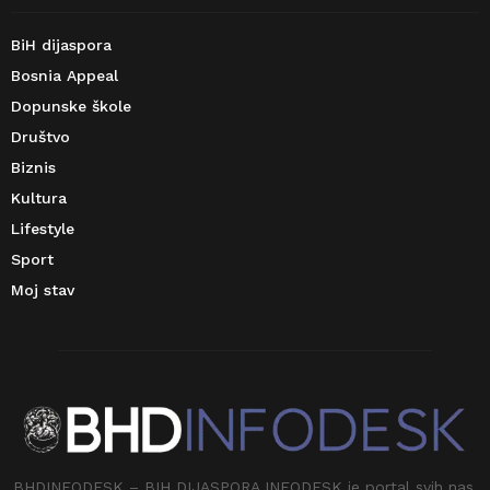
BiH dijaspora
Bosnia Appeal
Dopunske škole
Društvo
Biznis
Kultura
Lifestyle
Sport
Moj stav
BHDINFODESK – BIH DIJASPORA INFODESK je portal svih nas.