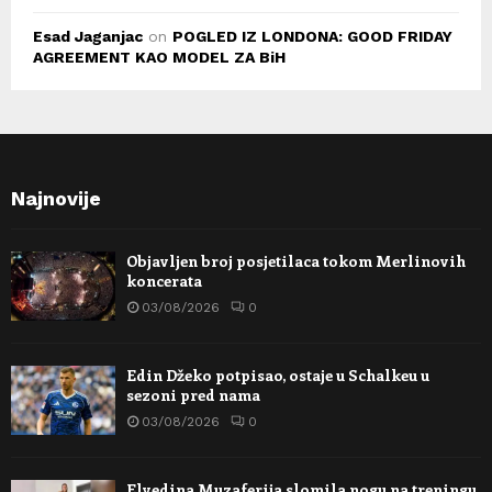
Esad Jaganjac
on
POGLED IZ LONDONA: GOOD FRIDAY
AGREEMENT KAO MODEL ZA BiH
Najnovije
Objavljen broj posjetilaca tokom Merlinovih
koncerata
03/08/2026
0
Edin Džeko potpisao, ostaje u Schalkeu u
sezoni pred nama
03/08/2026
0
Elvedina Muzaferija slomila nogu na treningu