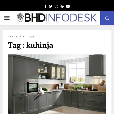
Facebook
Twitter
Instagram
Pinterest
Youtube
PRIMARY
MENU
Home
kuhinja
Tag : kuhinja