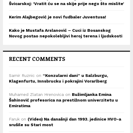
Švicarskoj: ‘Vratit ću se na skije prije nego što mislite’
Kerim Alajbegović je novi fudbaler Juventusa!
Kako je Mustafa Arslanović – Cuci iz Bosanskog
Novog postao nepokolebljivi heroj terena i ljudskosti
RECENT COMMENTS
Samir Ruznic
on
“Konzularni dani” u Salzburgu,
Klagenfurtu, Innsbrucku i pokrajini Vorarlberg
Muhamed Zlatan Hrenovica
on
Bužimljanka Emina
Šahinović profesorica na prestižnom univerzitetu u
Emiratima
Faruk
on
(Video) Na današnji dan 1993. jedinice HVO-a
srušile su Stari most