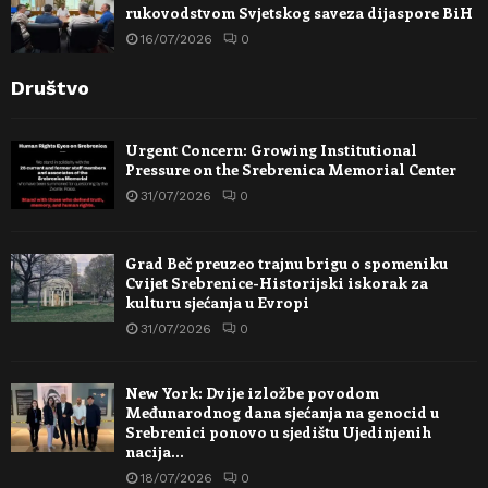
rukovodstvom Svjetskog saveza dijaspore BiH
16/07/2026
0
Društvo
Urgent Concern: Growing Institutional
Pressure on the Srebrenica Memorial Center
31/07/2026
0
Grad Beč preuzeo trajnu brigu o spomeniku
Cvijet Srebrenice-Historijski iskorak za
kulturu sjećanja u Evropi
31/07/2026
0
New York: Dvije izložbe povodom
Međunarodnog dana sjećanja na genocid u
Srebrenici ponovo u sjedištu Ujedinjenih
nacija…
18/07/2026
0