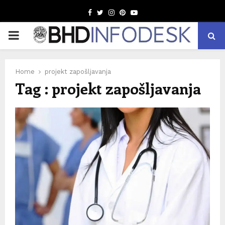
Facebook
Twitter
Instagram
Pinterest
Youtube
PRIMARY
MENU
Home
projekt zapošljavanja
Tag : projekt zapošljavanja