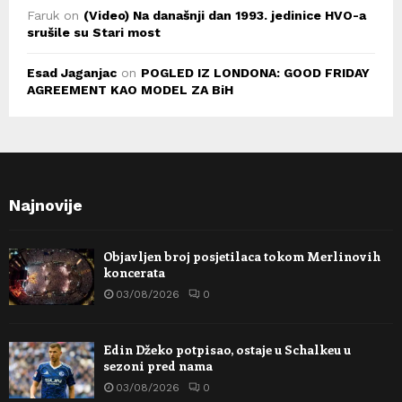
Faruk
on
(Video) Na današnji dan 1993. jedinice HVO-a
srušile su Stari most
Esad Jaganjac
on
POGLED IZ LONDONA: GOOD FRIDAY
AGREEMENT KAO MODEL ZA BiH
Najnovije
Objavljen broj posjetilaca tokom Merlinovih
koncerata
03/08/2026
0
Edin Džeko potpisao, ostaje u Schalkeu u
sezoni pred nama
03/08/2026
0