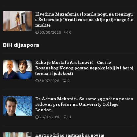
Elvedina Muzaferija slomila nogu na treningu
u Švicarskoj: ‘Vratit ću se na skije prije nego što
mislite’
03/08/2026
0
BiH dijaspora
Kako je Mustafa Arslanović – Cuci iz
Bosanskog Novog postao nepokolebljivi heroj
terena i ljudskosti
31/07/2026
0
Dr. Adnan Mehonić – Sa samo 39 godina postao
redovni profesor na University College
London
28/07/2026
0
Hurtić održao sastanak sa novim