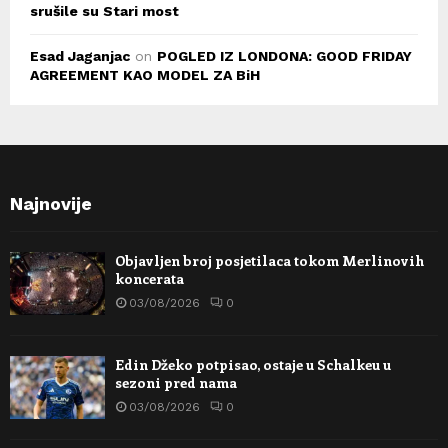
srušile su Stari most
Esad Jaganjac
on
POGLED IZ LONDONA: GOOD FRIDAY
AGREEMENT KAO MODEL ZA BiH
Najnovije
Objavljen broj posjetilaca tokom Merlinovih
koncerata
03/08/2026
0
Edin Džeko potpisao, ostaje u Schalkeu u
sezoni pred nama
03/08/2026
0