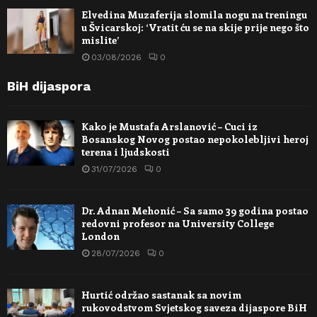
Elvedina Muzaferija slomila nogu na treningu
u Švicarskoj: ‘Vratit ću se na skije prije nego što
mislite’
03/08/2026
0
BiH dijaspora
Kako je Mustafa Arslanović – Cuci iz
Bosanskog Novog postao nepokolebljivi heroj
terena i ljudskosti
31/07/2026
0
Dr. Adnan Mehonić – Sa samo 39 godina postao
redovni profesor na University College
London
28/07/2026
0
Hurtić održao sastanak sa novim
rukovodstvom Svjetskog saveza dijaspore BiH