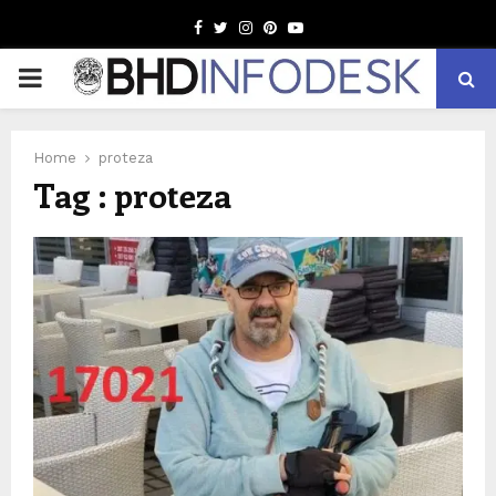
Facebook
Twitter
Instagram
Pinterest
Youtube
PRIMARY
MENU
Home
proteza
Tag : proteza