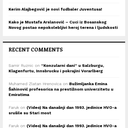
Kerim Alajbegović je novi fudbaler Juventusa!
Kako je Mustafa Arslanović – Cuci iz Bosanskog
Novog postao nepokolebljivi heroj terena i ljudskosti
RECENT COMMENTS
Samir Ruznic
on
“Konzularni dani” u Salzburgu,
Klagenfurtu, Innsbrucku i pokrajini Vorarlberg
Muhamed Zlatan Hrenovica
on
Bužimljanka Emina
Šahinović profesorica na prestižnom univerzitetu u
Emiratima
Faruk
on
(Video) Na današnji dan 1993. jedinice HVO-a
srušile su Stari most
Faruk
on
(Video) Na današnji dan 1993. jedinice HVO-a