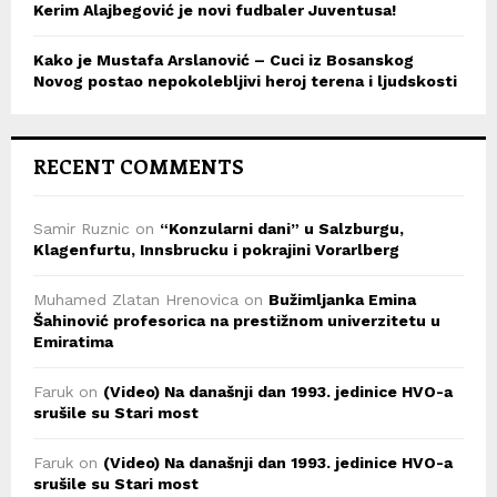
Kerim Alajbegović je novi fudbaler Juventusa!
Kako je Mustafa Arslanović – Cuci iz Bosanskog
Novog postao nepokolebljivi heroj terena i ljudskosti
RECENT COMMENTS
Samir Ruznic
on
“Konzularni dani” u Salzburgu,
Klagenfurtu, Innsbrucku i pokrajini Vorarlberg
Muhamed Zlatan Hrenovica
on
Bužimljanka Emina
Šahinović profesorica na prestižnom univerzitetu u
Emiratima
Faruk
on
(Video) Na današnji dan 1993. jedinice HVO-a
srušile su Stari most
Faruk
on
(Video) Na današnji dan 1993. jedinice HVO-a
srušile su Stari most