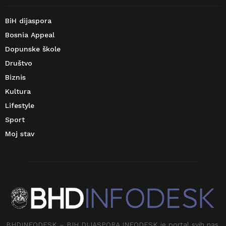
BiH dijaspora
Bosnia Appeal
Dopunske škole
Društvo
Biznis
Kultura
Lifestyle
Sport
Moj stav
BHDINFODESK – BIH DIJASPORA INFODESK je portal svih nas.