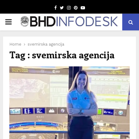
Facebook
Twitter
Instagram
Pinterest
Youtube
PRIMARY
MENU
Home
svemirska agencija
Tag : svemirska agencija