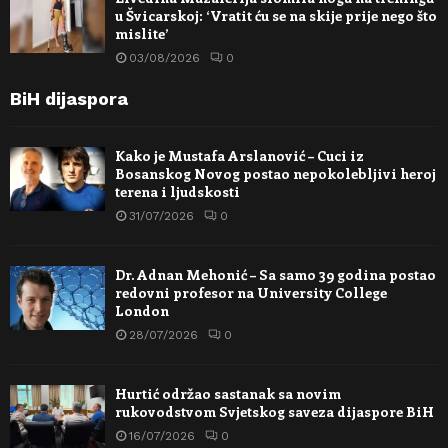
u Švicarskoj: ‘Vratit ću se na skije prije nego što
mislite’
03/08/2026
0
BiH dijaspora
Kako je Mustafa Arslanović – Cuci iz
Bosanskog Novog postao nepokolebljivi heroj
terena i ljudskosti
31/07/2026
0
Dr. Adnan Mehonić – Sa samo 39 godina postao
redovni profesor na University College
London
28/07/2026
0
Hurtić održao sastanak sa novim
rukovodstvom Svjetskog saveza dijaspore BiH
16/07/2026
0