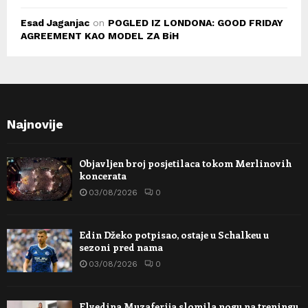
Esad Jaganjac
on
POGLED IZ LONDONA: GOOD FRIDAY
AGREEMENT KAO MODEL ZA BiH
Najnovije
Objavljen broj posjetilaca tokom Merlinovih
koncerata
03/08/2026
0
Edin Džeko potpisao, ostaje u Schalkeu u
sezoni pred nama
03/08/2026
0
Elvedina Muzaferija slomila nogu na treningu