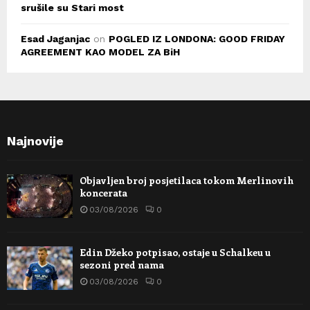
srušile su Stari most
Esad Jaganjac
on
POGLED IZ LONDONA: GOOD FRIDAY
AGREEMENT KAO MODEL ZA BiH
Najnovije
Objavljen broj posjetilaca tokom Merlinovih
koncerata
03/08/2026
0
Edin Džeko potpisao, ostaje u Schalkeu u
sezoni pred nama
03/08/2026
0