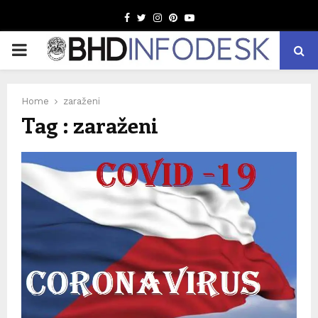
Facebook
Twitter
Instagram
Pinterest
Youtube
PRIMARY
MENU
Home
zaraženi
Tag : zaraženi