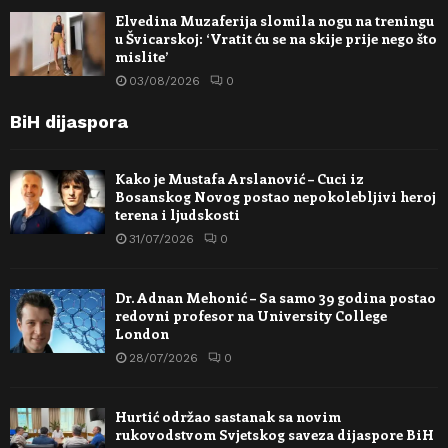
Elvedina Muzaferija slomila nogu na treningu
u Švicarskoj: ‘Vratit ću se na skije prije nego što
mislite’
03/08/2026
0
BiH dijaspora
Kako je Mustafa Arslanović – Cuci iz
Bosanskog Novog postao nepokolebljivi heroj
terena i ljudskosti
31/07/2026
0
Dr. Adnan Mehonić – Sa samo 39 godina postao
redovni profesor na University College
London
28/07/2026
0
Hurtić održao sastanak sa novim
rukovodstvom Svjetskog saveza dijaspore BiH