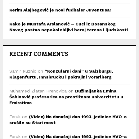
Kerim Alajbegović je novi fudbaler Juventusa!
Kako je Mustafa Arslanović – Cuci iz Bosanskog
Novog postao nepokolebljivi heroj terena i ljudskosti
RECENT COMMENTS
Samir Ruznic
on
“Konzularni dani” u Salzburgu,
Klagenfurtu, Innsbrucku i pokrajini Vorarlberg
Muhamed Zlatan Hrenovica
on
Bužimljanka Emina
Šahinović profesorica na prestižnom univerzitetu u
Emiratima
Faruk
on
(Video) Na današnji dan 1993. jedinice HVO-a
srušile su Stari most
Faruk
on
(Video) Na današnji dan 1993. jedinice HVO-a