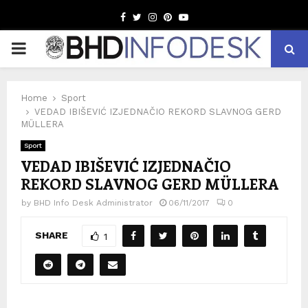
Facebook
Twitter
Instagram
Pinterest
Youtube
PRIMARY
MENU
Home
Sport
VEDAD IBIŠEVIĆ IZJEDNAČIO REKORD SLAVNOG GERD
MÜLLERA
Sport
VEDAD IBIŠEVIĆ IZJEDNAČIO
REKORD SLAVNOG GERD MÜLLERA
by
BHD Info Desk Administrator
06/11/2017
0
SHARE
1