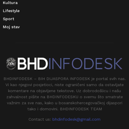
Kultura
Lifestyle
Sport
Moj stav
BHDINFODESK – BIH DIJASPORA INFODESK je portal svih nas.
Vi kao njegovi posjetioci, niste ograničeni samo da ostavljate
komentare na objavljene tekstove. Uz dobrodošlicu i našu
zahvalnost pišite na BHDINFODESKU o svemu što smatrate
važnim za sve nas, kako u bosanskohercegovačkoj dijaspori
tako i domovini. BHDINFODESK TEAM
Contact us:
bhdinfodesk@gmail.com