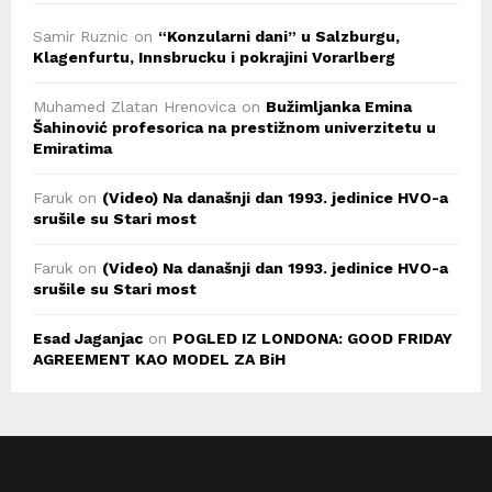
Samir Ruznic
on
“Konzularni dani” u Salzburgu,
Klagenfurtu, Innsbrucku i pokrajini Vorarlberg
Muhamed Zlatan Hrenovica
on
Bužimljanka Emina
Šahinović profesorica na prestižnom univerzitetu u
Emiratima
Faruk
on
(Video) Na današnji dan 1993. jedinice HVO-a
srušile su Stari most
Faruk
on
(Video) Na današnji dan 1993. jedinice HVO-a
srušile su Stari most
Esad Jaganjac
on
POGLED IZ LONDONA: GOOD FRIDAY
AGREEMENT KAO MODEL ZA BiH