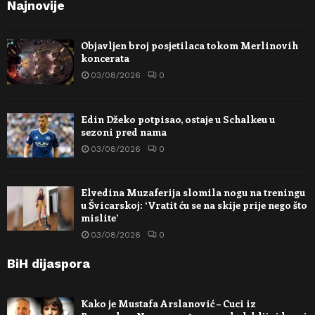
Najnovije
Objavljen broj posjetilaca tokom Merlinovih
koncerata
03/08/2026
0
Edin Džeko potpisao, ostaje u Schalkeu u
sezoni pred nama
03/08/2026
0
Elvedina Muzaferija slomila nogu na treningu
u Švicarskoj: ‘Vratit ću se na skije prije nego što
mislite’
03/08/2026
0
BiH dijaspora
Kako je Mustafa Arslanović – Cuci iz