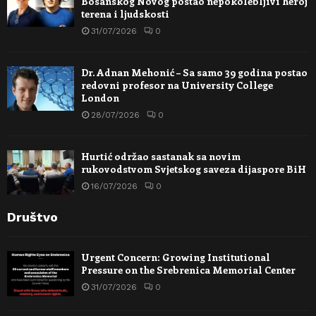
Bosanskog Novog postao nepokolebljivi heroj
terena i ljudskosti
31/07/2026
0
Dr. Adnan Mehonić – Sa samo 39 godina postao
redovni profesor na University College
London
28/07/2026
0
Hurtić održao sastanak sa novim
rukovodstvom Svjetskog saveza dijaspore BiH
16/07/2026
0
Društvo
Urgent Concern: Growing Institutional
Pressure on the Srebrenica Memorial Center
31/07/2026
0