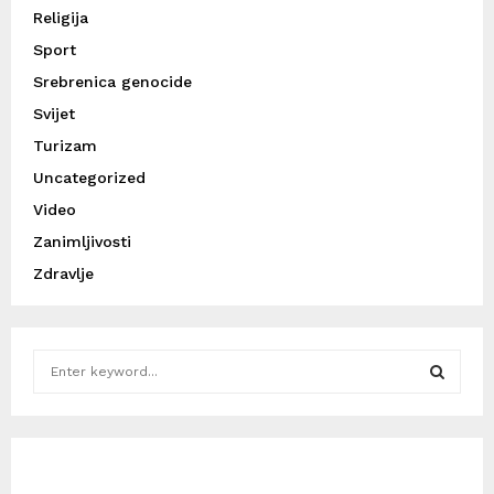
Religija
Sport
Srebrenica genocide
Svijet
Turizam
Uncategorized
Video
Zanimljivosti
Zdravlje
S
e
a
S
r
c
E
h