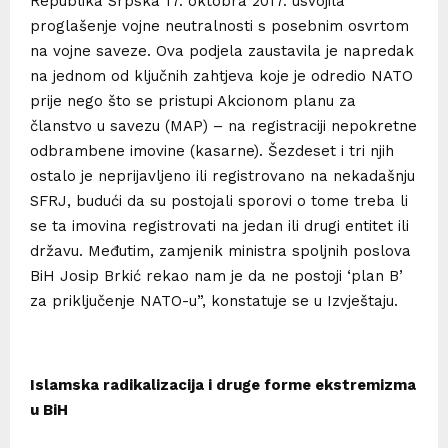
Republika Srpska 17. oktobra 2017. usvojila
proglašenje vojne neutralnosti s posebnim osvrtom
na vojne saveze. Ova podjela zaustavila je napredak
na jednom od ključnih zahtjeva koje je odredio NATO
prije nego što se pristupi Akcionom planu za
članstvo u savezu (MAP) – na registraciji nepokretne
odbrambene imovine (kasarne). Šezdeset i tri njih
ostalo je neprijavljeno ili registrovano na nekadašnju
SFRJ, budući da su postojali sporovi o tome treba li
se ta imovina registrovati na jedan ili drugi entitet ili
državu. Međutim, zamjenik ministra spoljnih poslova
BiH Josip Brkić rekao nam je da ne postoji ‘plan B’
za priključenje NATO-u”, konstatuje se u Izvještaju.
Islamska radikalizacija i druge forme ekstremizma
u BiH