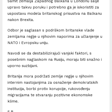
Samit zemalja Zapadnog Balkana u Londonu šalje
upravo takvu poruku i potrebno ga je iskoristiti za
uspostavu modela britanskog prisustva na Balkanu
nakon Brexita.
Odbor je saglasan s podrškom britanske vlade
zemljama regije u njihovim naporima za učlanjenje u
NATO i Evropsku uniju.
Navodi se da destabilizirajući vanjski faktori, s
posebnim naglaskom na Rusiju, moraju biti snažno i
uporno suzbijani.
Britanija mora podržati zemlje regije u njihovim
internim nastojanjima za osnaženje demokratskih
institucija, borbi protiv korupcije, rukovođenju
migracijama te stvaranju pozitivne ekonomske
klime.
S.B.