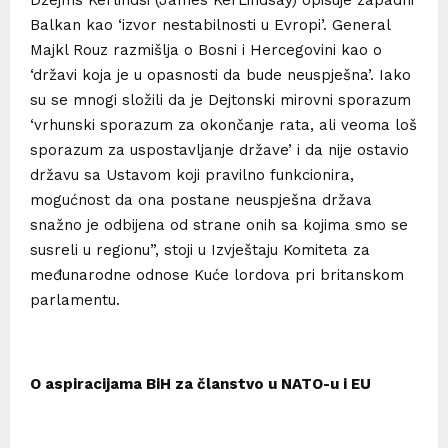
Balkan kao ‘izvor nestabilnosti u Evropi’. General
Majkl Rouz razmišlja o Bosni i Hercegovini kao o
‘državi koja je u opasnosti da bude neuspješna’. Iako
su se mnogi složili da je Dejtonski mirovni sporazum
‘vrhunski sporazum za okončanje rata, ali veoma loš
sporazum za uspostavljanje države’ i da nije ostavio
državu sa Ustavom koji pravilno funkcionira,
mogućnost da ona postane neuspješna država
snažno je odbijena od strane onih sa kojima smo se
susreli u regionu”, stoji u Izvještaju Komiteta za
međunarodne odnose Kuće lordova pri britanskom
parlamentu.
O aspiracijama BiH za članstvo u NATO-u i EU