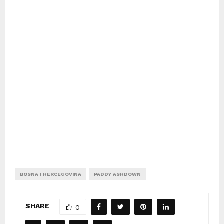
BOSNA I HERCEGOVINA
PADDY ASHDOWN
SHARE
0