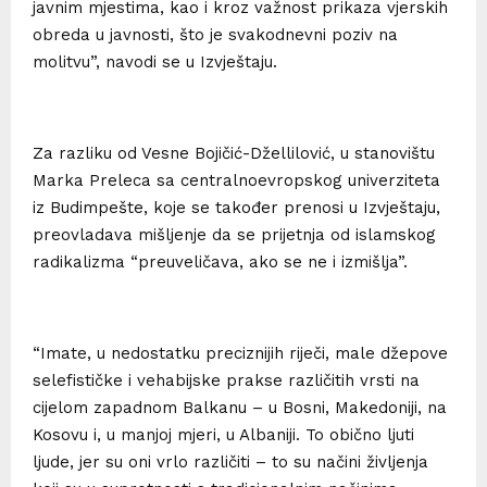
javnim mjestima, kao i kroz važnost prikaza vjerskih
obreda u javnosti, što je svakodnevni poziv na
molitvu”, navodi se u Izvještaju.
Za razliku od Vesne Bojičić-Džellilović, u stanovištu
Marka Preleca sa centralnoevropskog univerziteta
iz Budimpešte, koje se također prenosi u Izvještaju,
preovladava mišljenje da se prijetnja od islamskog
radikalizma “preuveličava, ako se ne i izmišlja”.
“Imate, u nedostatku preciznijih riječi, male džepove
selefističke i vehabijske prakse različitih vrsti na
cijelom zapadnom Balkanu – u Bosni, Makedoniji, na
Kosovu i, u manjoj mjeri, u Albaniji. To obično ljuti
ljude, jer su oni vrlo različiti – to su načini življenja