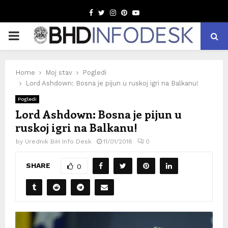
Facebook
Twitter
Instagram
Pinterest
Youtube
PRIMARY
MENU
Home
Moj stav
Pogledi
Lord Ashdown: Bosna je pijun u ruskoj igri na Balkanu!
Pogledi
Lord Ashdown: Bosna je pijun u
ruskoj igri na Balkanu!
by
Urednik BiH Info Desk
11/01/2018
0
SHARE
0