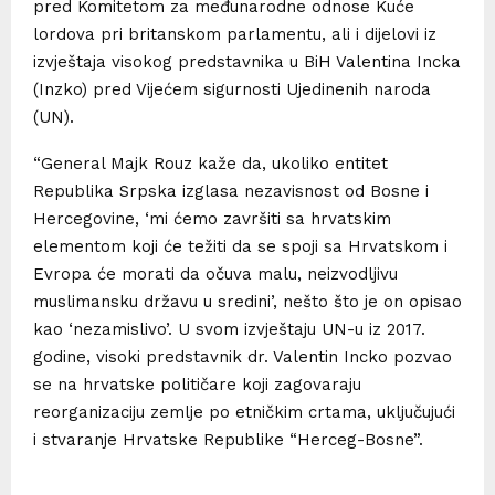
pred Komitetom za međunarodne odnose Kuće
lordova pri britanskom parlamentu, ali i dijelovi iz
izvještaja visokog predstavnika u BiH Valentina Incka
(Inzko) pred Vijećem sigurnosti Ujedinenih naroda
(UN).
“General Majk Rouz kaže da, ukoliko entitet
Republika Srpska izglasa nezavisnost od Bosne i
Hercegovine, ‘mi ćemo završiti sa hrvatskim
elementom koji će težiti da se spoji sa Hrvatskom i
Evropa će morati da očuva malu, neizvodljivu
muslimansku državu u sredini’, nešto što je on opisao
kao ‘nezamislivo’. U svom izvještaju UN-u iz 2017.
godine, visoki predstavnik dr. Valentin Incko pozvao
se na hrvatske političare koji zagovaraju
reorganizaciju zemlje po etničkim crtama, uključujući
i stvaranje Hrvatske Republike “Herceg-Bosne”.