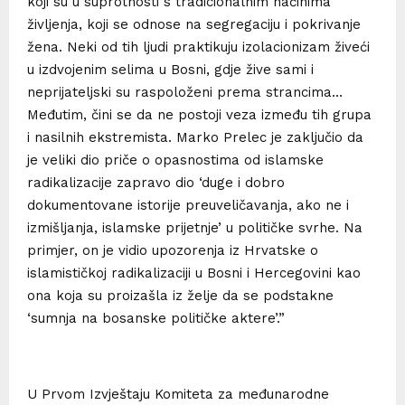
koji su u suprotnosti s tradicionalnim načinima
življenja, koji se odnose na segregaciju i pokrivanje
žena. Neki od tih ljudi praktikuju izolacionizam živeći
u izdvojenim selima u Bosni, gdje žive sami i
neprijateljski su raspoloženi prema strancima…
Međutim, čini se da ne postoji veza između tih grupa
i nasilnih ekstremista. Marko Prelec je zaključio da
je veliki dio priče o opasnostima od islamske
radikalizacije zapravo dio ‘duge i dobro
dokumentovane istorije preuveličavanja, ako ne i
izmišljanja, islamske prijetnje’ u političke svrhe. Na
primjer, on je vidio upozorenja iz Hrvatske o
islamističkoj radikalizaciji u Bosni i Hercegovini kao
ona koja su proizašla iz želje da se podstakne
‘sumnja na bosanske političke aktere’.”
U Prvom Izvještaju Komiteta za međunarodne