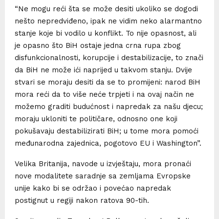
“Ne mogu reći šta se može desiti ukoliko se dogodi
nešto nepredviđeno, ipak ne vidim neko alarmantno
stanje koje bi vodilo u konflikt. To nije opasnost, ali
je opasno što BiH ostaje jedna crna rupa zbog
disfunkcionalnosti, korupcije i destabilizacije, to znači
da BiH ne može ići naprijed u takvom stanju. Dvije
stvari se moraju desiti da se to promijeni: narod BiH
mora reći da to više neće trpjeti i na ovaj način ne
možemo graditi budućnost i napredak za našu djecu;
moraju ukloniti te političare, odnosno one koji
pokušavaju destabilizirati BiH; u tome mora pomoći
međunarodna zajednica, pogotovo EU i Washington”.
Velika Britanija, navode u izvještaju, mora pronaći
nove modalitete saradnje sa zemljama Evropske
unije kako bi se održao i povećao napredak
postignut u regiji nakon ratova 90-tih.