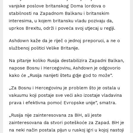
vanjske poslove britanskog Doma lordova o
stabilnosti na Zapadnom Balkanu i britanskim
interesima, u kojem britansku vladu pozivaju da,
uprkos Brexitu, održi i poveća svoj utjecaj u regiji.
Ashdown kaže da je riječ o jednoj preporuci, a ne o
službenoj politici Velike Britanije.
Na pitanje koliko Rusija destabilizira Zapadni Balkan,
napose Bosnu i Hercegovinu, Ashdown je odgovorio
kako će „Rusija nanijeti štetu gdje god to može“.
„Za Bosnu i Hercegovinu je problem što je ostala u
vakuumu koji postaje sve veći ako izostaje vladavina
prava i efektivna pomoć Evropske unije“, smatra.
„Rusija nije zainteresovana za BiH, ali jeste
zainteresovana da stvori poteškoće za Zapad. BiH je
na neki način postala pijun u ruskoj igri u kojoj nastoji