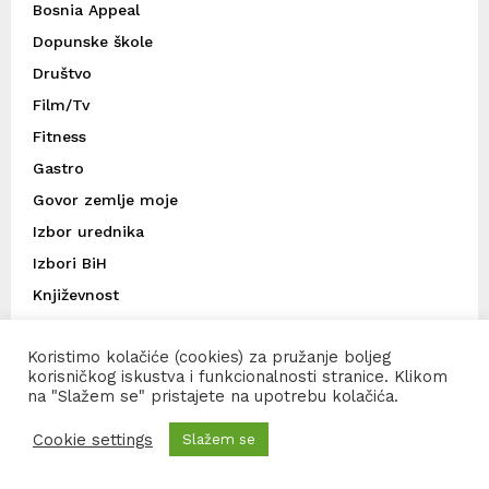
Bosnia Appeal
Dopunske škole
Društvo
Film/Tv
Fitness
Gastro
Govor zemlje moje
Izbor urednika
Izbori BiH
Književnost
Kultura
Koristimo kolačiće (cookies) za pružanje boljeg
Lifestyle
korisničkog iskustva i funkcionalnosti stranice. Klikom
Link
na "Slažem se" pristajete na upotrebu kolačića.
Ljepota i moda
Cookie settings
Slažem se
Moj stav
Muzika