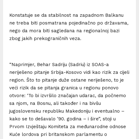
Konstatuje se da stabilnost na zapadnom Balkanu
ne treba biti posmatrana pojedinačno po državama,
nego da mora biti sagledana na regionalnoj bazi
zbog jakih prekograničnih veza.
“Naprimjer, Behar Sadriju (Sadriu) iz SOAS-a
neriješeno pitanje Srbija-Kosovo vidi kao rizik za cijeli
region. Što to pitanje duže ostane neriješeno, to je
veći rizik da se pitanja granica u regionu ponovo
otvore: ‘To bi izvršilo značajan udarac, da počnemo
sa njom, na Bosnu, ali također i na bivšu
jugoslovensku republiku Makedoniju i eventualno –
kako se to dešavalo ’90. godina – i šire”, stoji u
Prvom Izvještaju Komiteta za međunarodne odnose
Kuće lordova pri britanskom parlamentu o