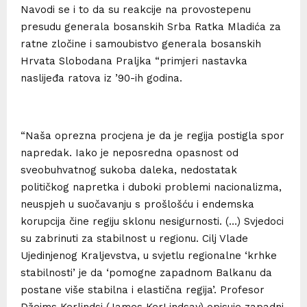
Navodi se i to da su reakcije na provostepenu
presudu generala bosanskih Srba Ratka Mladića za
ratne zločine i samoubistvo generala bosanskih
Hrvata Slobodana Praljka “primjeri nastavka
naslijeđa ratova iz ’90-ih godina.
“Naša oprezna procjena je da je regija postigla spor
napredak. Iako je neposredna opasnost od
sveobuhvatnog sukoba daleka, nedostatak
političkog napretka i duboki problemi nacionalizma,
neuspjeh u suočavanju s prošlošću i endemska
korupcija čine regiju sklonu nesigurnosti. (…) Svjedoci
su zabrinuti za stabilnost u regionu. Cilj Vlade
Ujedinjenog Kraljevstva, u svjetlu regionalne ‘krhke
stabilnosti’ je da ‘pomogne zapadnom Balkanu da
postane više stabilna i elastična regija’. Profesor
Džejms Kerlindsi (James KerLindsay) opisuje zapadni