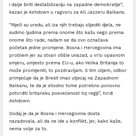
i dalje širiti destabilizaciju na zapadne demokratije“,
kazao je Ashdown u ragvoru za All Jazzeru Balkans.
“Riječi su uredu, ali iza njih trebaju slijediti djela, ne
sudimo ljudima prema onome što kažu nego prema
onome što rade, nadam se da ovo označava
početak jedne promjene. Bosna i Hercegovina ima
problem jer su stvari otišle unazad, u vrlo opasnom
smjeru, umjesto prema EU-u, ako Velika Britanija to
može promijeniti, to pozdravljam. S tim ciljem, odbor
primjećuje da je Brexit imao utjecaj na Zapadnom
Balkanu, te da je shodno tome potrebno ponovno
potvrditi britansku posvećenost toj regiji”, tvrdi
Ashdown.
Dodaj je da je Bosna i Hercegovina dosta
nazadovala, ali da ne ide u konflikt, jer, kako kaže,
nema volje za to.