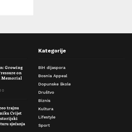
Kategorije
rn: Growing
BiH dijaspora
Pressure on
Bosnia Appeal
a Memorial
Dopunske škole
0
Društvo
Biznis
zeo trajnu
Kultura
niku Cvijet
Lifestyle
storijski
turu sjećanja
Sport