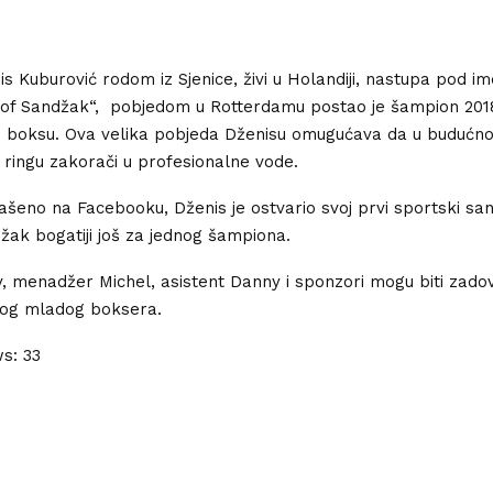
s Kuburović rodom iz Sjenice, živi u Holandiji, nastupa pod 
of Sandžak“, pobjedom u Rotterdamu postao je šampion 201
boksu. Ova velika pobjeda Dženisu omugućava da u budućno
 ringu zakorači u profesionalne vode.
ašeno na Facebooku, Dženis je ostvario svoj prvi sportski san
žak bogatiji još za jednog šampiona.
, menadžer Michel, asistent Danny i sponzori mogu biti zadov
og mladog boksera.
ws:
33