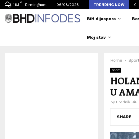
C
 Džeko potpisao, ostaje u Schalkeu u…
Birmingham
06/08/2026
TRENDING NOW
16.1
BiH dijaspora
Bo
Moj stav
Home
Spor
Sport
HOLAN
U AM
by
Urednik BiH
SHARE