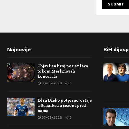
Najnovije
BiH dijas
Objavljen broj posjetilaca
tokom Merlinovih
koncerata
03/08/2026
0
Edin Džeko potpisao, ostaje
u Schalkeu u sezoni pred
nama
03/08/2026
0