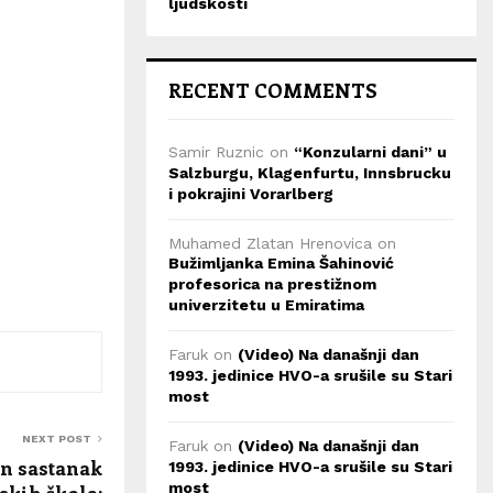
ljudskosti
RECENT COMMENTS
Samir Ruznic
on
“Konzularni dani” u
Salzburgu, Klagenfurtu, Innsbrucku
i pokrajini Vorarlberg
Muhamed Zlatan Hrenovica
on
Bužimljanka Emina Šahinović
profesorica na prestižnom
univerzitetu u Emiratima
Faruk
on
(Video) Na današnji dan
1993. jedinice HVO-a srušile su Stari
most
NEXT POST
Faruk
on
(Video) Na današnji dan
n sastanak
1993. jedinice HVO-a srušile su Stari
most
kih škola: