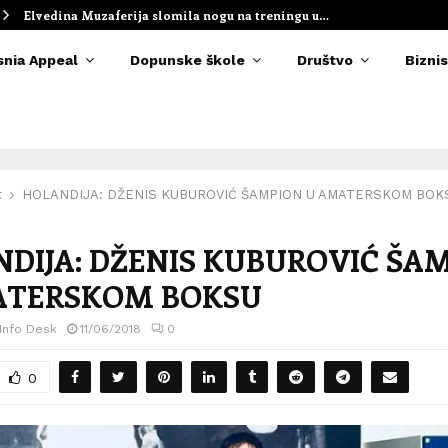
Elvedina Muzaferija slomila nogu na treningu u…
snia Appeal
Dopunske škole
Društvo
Biznis
t
HOLANDIJA: DŽENIS KUBUROVIĆ ŠAMPION U AMATERSKOM BOK
DIJA: DŽENIS KUBUROVIĆ ŠA
ATERSKOM BOKSU
 Info Desk
11/06/2018
0
0