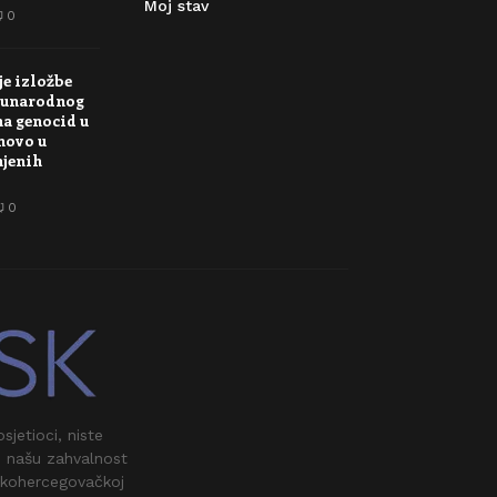
Moj stav
0
je izložbe
unarodnog
na genocid u
novo u
njenih
0
jetioci, niste
i našu zahvalnost
skohercegovačkoj