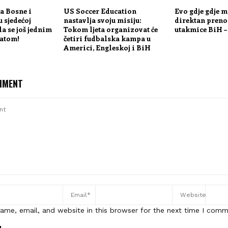
a Bosne i
US Soccer Education
Evo gdje gdje m
 sjedećoj
nastavlja svoju misiju:
direktan pren
la se još jednim
Tokom ljeta organizovat će
utakmice BiH 
atom!
četiri fudbalska kampa u
Americi, Engleskoj i BiH
MMENT
ame, email, and website in this browser for the next time I comm