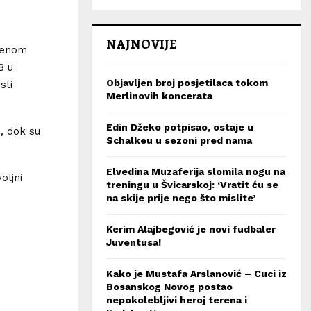
NAJNOVIJE
imenom
8 u
Objavljen broj posjetilaca tokom
sti
Merlinovih koncerata
Edin Džeko potpisao, ostaje u
, dok su
Schalkeu u sezoni pred nama
Elvedina Muzaferija slomila nogu na
oljni
treningu u Švicarskoj: ‘Vratit ću se
na skije prije nego što mislite’
Kerim Alajbegović je novi fudbaler
Juventusa!
Kako je Mustafa Arslanović – Cuci iz
Bosanskog Novog postao
nepokolebljivi heroj terena i