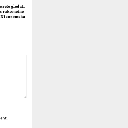
ozete gledati
os rukometne
– Nizozemska
ent.