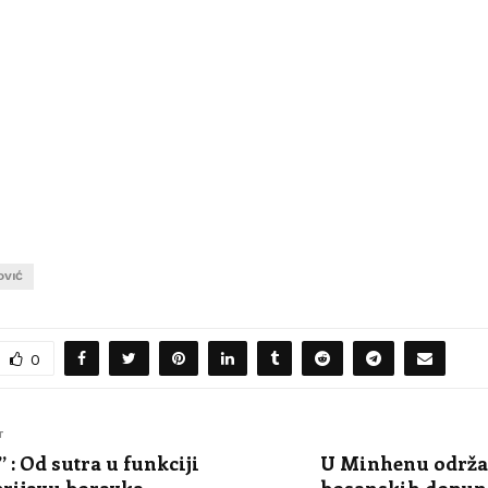
OVIĆ
0
T
 : Od sutra u funkciji
U Minhenu održa
prijavu boravka
bosanskih dopuns