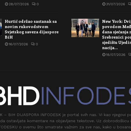
28/07/2026
0
31/07/2026
Hurtić održao sastanak sa
New York: Dvi
novim rukovodstvom
povodom Međ
Svjetskog saveza dijaspore
dana sjećanja 
BiH
Srebrenici po
sjedištu Ujedi
16/07/2026
0
nacija…
18/07/2026
 BIH DIJASPORA INFODESK je portal svih nas. Vi kao njegovi pos
da ostavljate komentare na objavljene tekstove. Uz dobrodošlicu 
FODESKU o svemu što smatrate važnim za sve nas, kako u bosan