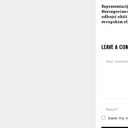
Reprezentacij
Hercegovine u
odbojci okiti
evropskim zl
LEAVE A CO
Save my n