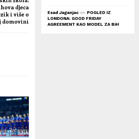
jihova djeca
Esad Jaganjac
on
POGLED IZ
zik i više o
LONDONA: GOOD FRIDAY
j domovini
AGREEMENT KAO MODEL ZA BiH