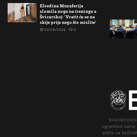
Elvedina Muzaferija
slomila nogu na treningu u
Švicarskoj: ‘Vratit ću se na
skije prije nego što mislite’
03/08/2026
0
BHDINFODESK –
ograničeni samo 
pišite na BHDIN