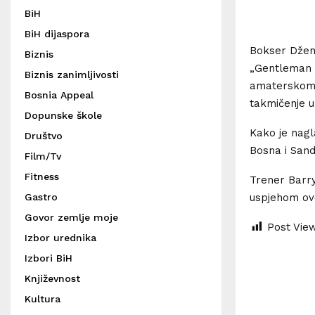
BiH
BiH dijaspora
Bokser Dženi
Biznis
„Gentleman 
Biznis zanimljivosti
amaterskom 
Bosnia Appeal
takmičenje u
Dopunske škole
Kako je nagl
Društvo
Bosna i Sand
Film/Tv
Fitness
Trener Barry
uspjehom ov
Gastro
Govor zemlje moje
Post Vie
Izbor urednika
Izbori BiH
Književnost
Kultura