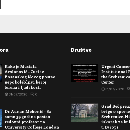
pora
Društvo
Kako je Mustafa
Urgent Conce
Arslanović – Cuci iz
Institutional 
Bosanskog Novog postao
the Srebrenic
nepokolebljivi heroj
Center
terena i ljudskosti
31/07/2026
31/07/2026
0
Grad Beč preu
Dr. Adnan Mehonić – Sa
brigu o spome
samo 39 godina postao
Srebrenice-Hi
redovni profesor na
iskorak za kul
University College London
u Evropi