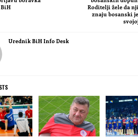
 BiH
Roditelji žele da n
znaju bosanski je
svojo
Urednik BiH Info Desk
STS