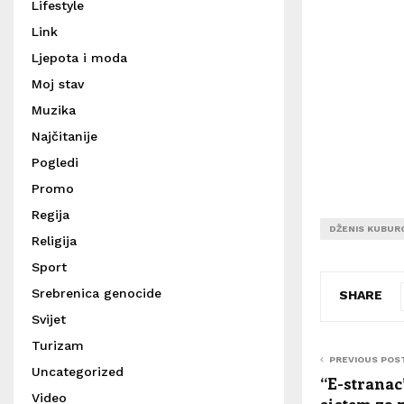
Lifestyle
Link
Ljepota i moda
Moj stav
Muzika
Najčitanije
Pogledi
Promo
Regija
DŽENIS KUBUR
Religija
Sport
Srebrenica genocide
SHARE
Svijet
Turizam
PREVIOUS POS
Uncategorized
“E-stranac”
Video
sistem za 