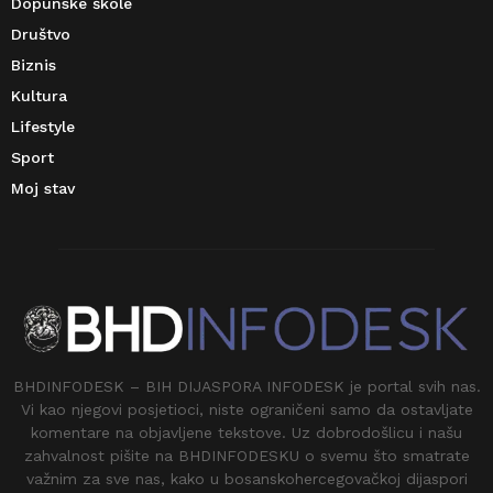
Dopunske škole
Društvo
Biznis
Kultura
Lifestyle
Sport
Moj stav
BHDINFODESK – BIH DIJASPORA INFODESK je portal svih nas.
Vi kao njegovi posjetioci, niste ograničeni samo da ostavljate
komentare na objavljene tekstove. Uz dobrodošlicu i našu
zahvalnost pišite na BHDINFODESKU o svemu što smatrate
važnim za sve nas, kako u bosanskohercegovačkoj dijaspori