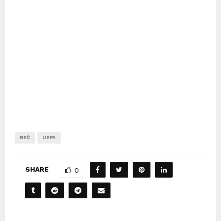
BEČ
UEFA
SHARE
0