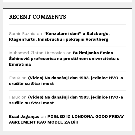
RECENT COMMENTS
Samir Ruznic
on
“Konzularni dani” u Salzburgu,
Klagenfurtu, Innsbrucku i pokrajini Vorarlberg
Muhamed Zlatan Hrenovica
on
Bužimljanka Emina
Šahinović profesorica na prestižnom univerzitetu u
Emiratima
Faruk
on
(Video) Na današnji dan 1993. jedinice HVO-a
srušile su Stari most
Faruk
on
(Video) Na današnji dan 1993. jedinice HVO-a
srušile su Stari most
Esad Jaganjac
on
POGLED IZ LONDONA: GOOD FRIDAY
AGREEMENT KAO MODEL ZA BiH