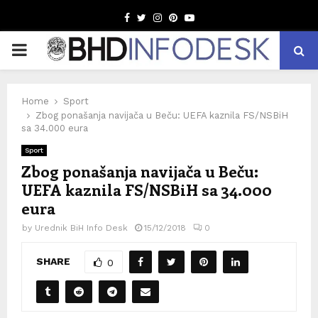
Facebook
Twitter
Instagram
Pinterest
Youtube
PRIMARY
MENU
Home
Sport
Zbog ponašanja navijača u Beču: UEFA kaznila FS/NSBiH
sa 34.000 eura
Sport
Zbog ponašanja navijača u Beču:
UEFA kaznila FS/NSBiH sa 34.000
eura
by
Urednik BiH Info Desk
15/12/2018
0
SHARE
0