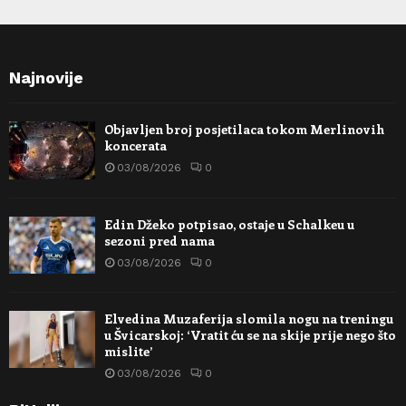
Najnovije
Objavljen broj posjetilaca tokom Merlinovih
koncerata
03/08/2026
0
Edin Džeko potpisao, ostaje u Schalkeu u
sezoni pred nama
03/08/2026
0
Elvedina Muzaferija slomila nogu na treningu
u Švicarskoj: ‘Vratit ću se na skije prije nego što
mislite’
03/08/2026
0