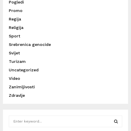
Pogledi
Promo
Regija
Religija
Sport
Srebrenica genocide
Svijet
Turizam
Uncategorized
Video
Zanimljivosti
Zdravlje
S
e
a