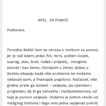
APEL ZA POMOĆ
Poštovani,
Porodica Bešlić Vam se obraća s molbom za pomoć,
jer je naš Adem, jedan fini, mirni, pošten čovjek,
suprug, otac, brat, rođak i prijatelj… mnogima
poznat i kao Kemo, Olovljanin u Zenici, došao u
životnu situaciju kada više probleme ne možemo
rješavati sami, a financijski pogotovo. Nažalost, više
godina prate ga bolesti – oslijepio, pa operisan i
progledao, da bi ga zahvatila i multipleskleroza, od
koje je ponovo oslijepio. Dodatno je potom obolio od
malignog limfoma i dugo smo jedva uspijevali pokriti