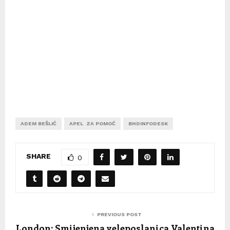
ADEM BEŠLIĆ
APEL ZA POMOĆ
BHDINFODESK
SHARE
0
PREVIOUS POST
London: Smijenjena veleposlanica Valentina