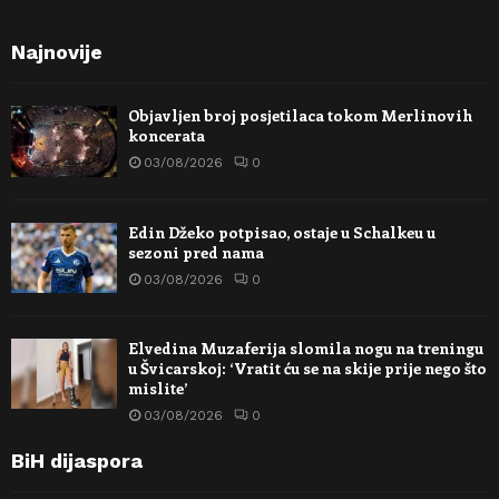
Najnovije
Objavljen broj posjetilaca tokom Merlinovih
koncerata
03/08/2026
0
Edin Džeko potpisao, ostaje u Schalkeu u
sezoni pred nama
03/08/2026
0
Elvedina Muzaferija slomila nogu na treningu
u Švicarskoj: ‘Vratit ću se na skije prije nego što
mislite’
03/08/2026
0
BiH dijaspora