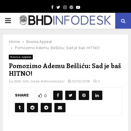
Facebook
Twitter
Instagram
Pinterest
Youtube
PRIMARY
MENU
Home
Bosnia Appeal
Pomozimo Ademu Bešliću: Sad je baš HITNO!
Bosnia Appeal
Pomozimo Ademu Bešliću: Sad je baš
HITNO!
by
BHD Info Desk Administrator
30/12/2018
0
SHARE
0