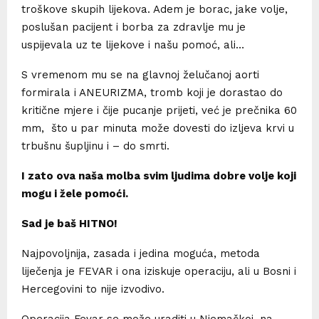
troškove skupih lijekova. Adem je borac, jake volje,
poslušan pacijent i borba za zdravlje mu je
uspijevala uz te lijekove i našu pomoć, ali…
S vremenom mu se na glavnoj želučanoj aorti
formirala i ANEURIZMA, tromb koji je dorastao do
kritične mjere i čije pucanje prijeti, već je prečnika 60
mm, što u par minuta može dovesti do izljeva krvi u
trbušnu šupljinu i – do smrti.
I zato ova naša molba svim ljudima dobre volje koji
mogu i žele pomoći.
Sad je baš HITNO!
Najpovoljnija, zasada i jedina moguća, metoda
liječenja je FEVAR i ona iziskuje operaciju, ali u Bosni i
Hercegovini to nije izvodivo.
Operacija Fevar se može uraditi u Njemačkoj, na