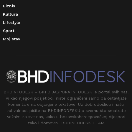
Biznis
Kultura
Lifestyle
Sport
Moj stav
BHDINFODESK – BIH DIJASPORA INFODESK je portal svih nas.
Vi kao njegovi posjetioci, niste ograničeni samo da ostavljate
komentare na objavljene tekstove. Uz dobrodošlicu i našu
zahvalnost pišite na BHDINFODESKU o svemu što smatrate
važnim za sve nas, kako u bosanskohercegovačkoj dijaspori
tako i domovini. BHDINFODESK TEAM