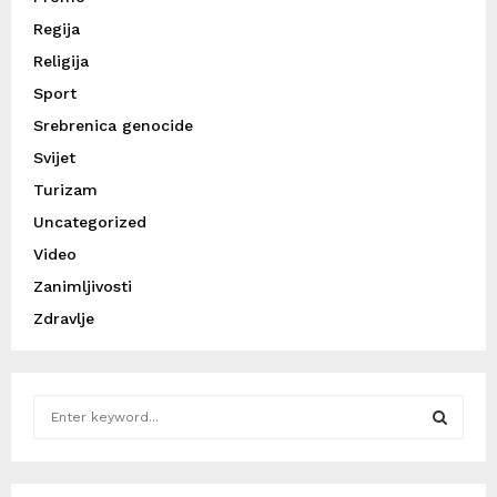
Regija
Religija
Sport
Srebrenica genocide
Svijet
Turizam
Uncategorized
Video
Zanimljivosti
Zdravlje
S
e
a
S
r