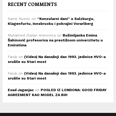
RECENT COMMENTS
Samir Ruznic
on
“Konzularni dani” u Salzburgu,
Klagenfurtu, Innsbrucku i pokrajini Vorarlberg
Muhamed Zlatan Hrenovica
on
Bužimljanka Emina
Šahinović profesorica na prestižnom univerzitetu u
Emiratima
Faruk
on
(Video) Na današnji dan 1993. jedinice HVO-a
srušile su Stari most
Faruk
on
(Video) Na današnji dan 1993. jedinice HVO-a
srušile su Stari most
Esad Jaganjac
on
POGLED IZ LONDONA: GOOD FRIDAY
AGREEMENT KAO MODEL ZA BiH