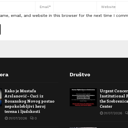
ame, email, and website in this browser for the next time I comm
pora
Društvo
Kako je Mustafa
Urgent Conce
Arslanović – Cuci iz
Institutional 
Bosanskog Novog postao
the Srebrenic
nepokolebljivi heroj
Center
terena i ljudskosti
31/07/2026
31/07/2026
0