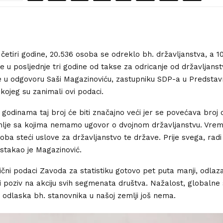
 četiri godine, 20.536 osoba se odreklo bh. državljanstva, a 10
e u posljednje tri godine od takse za odricanje od državljanst
e u odgovoru Saši Magazinoviću, zastupniku SDP-a u Predsta
ojeg su zanimali ovi podaci.
godinama taj broj će biti značajno veći jer se povećava broj o
mlje sa kojima nemamo ugovor o dvojnom državljanstvu. Vr
soba steći uslove za državljanstvo te države. Prije svega, radi
istakao je Magazinović.
ični podaci Zavoda za statistiku gotovo pet puta manji, odlaz
ti poziv na akciju svih segmenata društva. Nažalost, globalne 
u odlaska bh. stanovnika u našoj zemlji još nema.