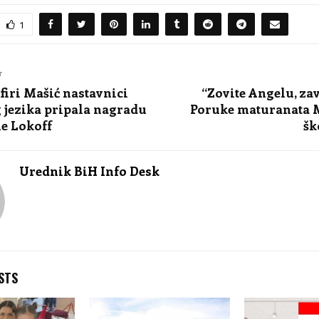
1
T
firi Mašić nastavnici
“Zovite Angelu, zav
 jezika pripala nagradu
Poruke maturanata 
e Lokoff
šk
Urednik BiH Info Desk
STS