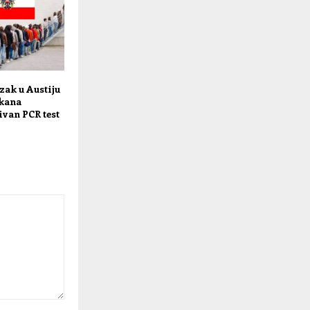
zak u Austiju
kana
ivan PCR test