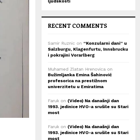
ljudskosti
RECENT COMMENTS
Samir Ruznic
on
“Konzularni dani” u
Salzburgu, Klagenfurtu, Innsbrucku
i pokrajini Vorarlberg
Muhamed Zlatan Hrenovica
on
Bužimljanka Emina Šahinović
profesorica na prestižnom
univerzitetu u Emiratima
Faruk
on
(Video) Na današnji dan
1993. jedinice HVO-a srušile su Stari
most
Faruk
on
(Video) Na današnji dan
1993. jedinice HVO-a srušile su Stari
most