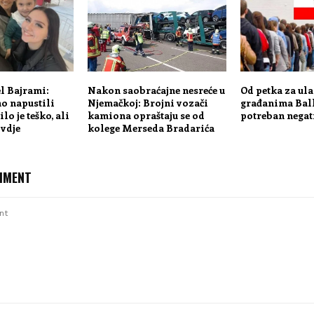
l Bajrami:
Nakon saobraćajne nesreće u
Od petka za ula
o napustili
Njemačkoj: Brojni vozači
građanima Bal
lo je teško, ali
kamiona opraštaju se od
potreban negat
ovdje
kolege Merseda Bradarića
MMENT