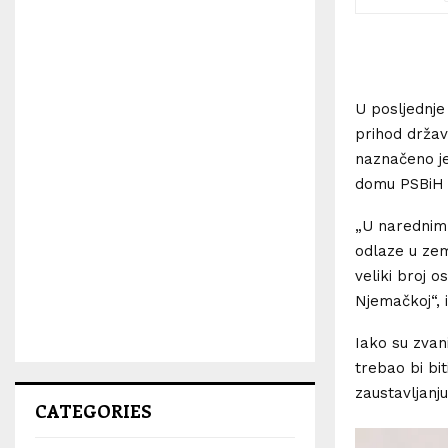
U posljednje
prihod držav
naznačeno j
domu PSBiH k
„U narednim 
odlaze u ze
veliki broj o
Njemačkoj“, 
Iako su zvan
trebao bi bi
zaustavljanj
CATEGORIES