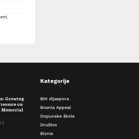
ent.
Kategorije
rn: Growing
BiH dijaspora
Pressure on
Bosnia Appeal
a Memorial
Dopunske škole
0
Društvo
Biznis