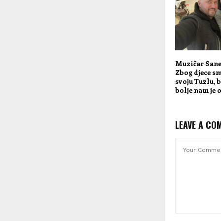
Muzičar Sane
Zbog djece sm
svoju Tuzlu, bi
bolje nam je 
LEAVE A CO