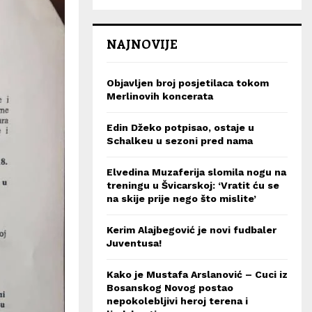
NAJNOVIJE
Objavljen broj posjetilaca tokom
Merlinovih koncerata
Edin Džeko potpisao, ostaje u
Schalkeu u sezoni pred nama
Elvedina Muzaferija slomila nogu na
treningu u Švicarskoj: ‘Vratit ću se
na skije prije nego što mislite’
Kerim Alajbegović je novi fudbaler
Juventusa!
Kako je Mustafa Arslanović – Cuci iz
Bosanskog Novog postao
nepokolebljivi heroj terena i