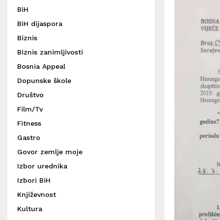
BiH
BiH dijaspora
Biznis
Biznis zanimljivosti
Bosnia Appeal
Dopunske škole
Društvo
Film/Tv
Fitness
Gastro
Govor zemlje moje
Izbor urednika
Izbori BiH
Književnost
Kultura