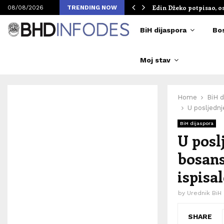
om Merlinovih koncerata
Edin Džeko potpisao, o
08/08/2026
TRENDING NOW
BiH dijaspora
Bo
Moj stav
Home
BiH d
U posljednj
BiH dijaspora
U poslj
bosans
ispisa
by
Urednik BiH
SHARE