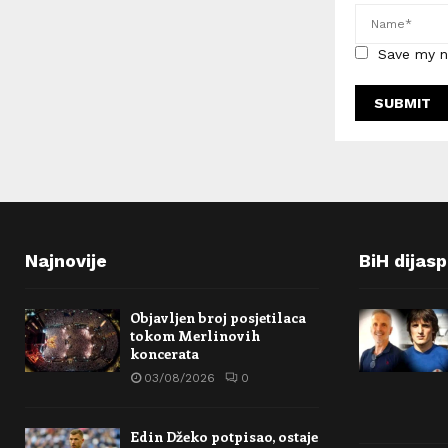
Save my n
Najnovije
BiH dijas
Objavljen broj posjetilaca
tokom Merlinovih
koncerata
03/08/2026
0
Edin Džeko potpisao, ostaje