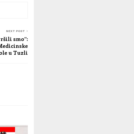
NEXT POST
ršili smo”:
Medicinske
ole u Tuzli