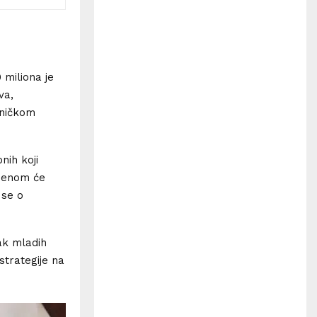
H
 miliona je
va,
vničkom
nih koji
emenom će
 se o
ak mladih
strategije na