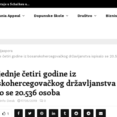
staje u Schalkeu u…
Elvedina Muzaf
snia Appeal
Dopunske škole
Društvo
Biznis
ijaspora
e četiri godine iz bosanskohercegovačkog državljanstva ispisalo se 20
ednje četiri godine iz
kohercegovačkog državljanstva
lo se 20.536 osoba
 Info Desk
17/05/2019
0
1