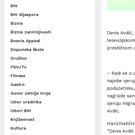
BiH
BiH dijaspora
Biznis
Biznis zanimljivosti
Denis Avdić, 
televizijsko
Bosnia Appeal
prestižnom d
Dopunske škole
Društvo
Film/Tv
– Radi se o 
Fitness
najviše vjeru
Gastro
poduzetniku,
Govor zemlje moje
nagrade sam 
Izbor urednika
vjeruju migr
Izbori BiH
Avdić.
Književnost
Harizmatični
Kultura
“Denis Avdić