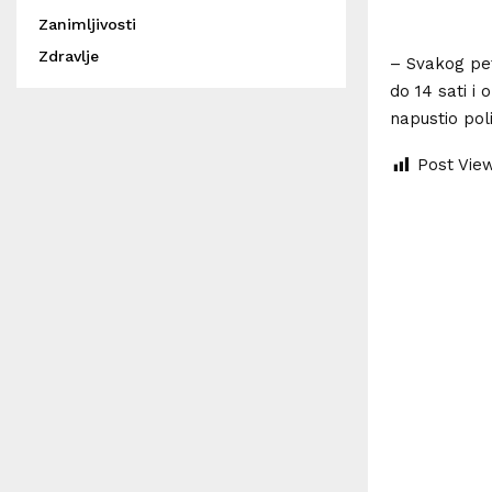
Zanimljivosti
Zdravlje
– Svakog pet
do 14 sati i 
napustio poli
Post Vie