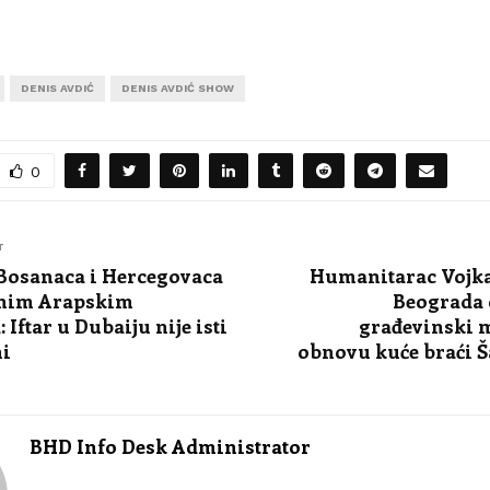
DENIS AVDIĆ
DENIS AVDIĆ SHOW
0
T
Bosanaca i Hercegovaca
Humanitarac Vojka
enim Arapskim
Beograda 
Iftar u Dubaiju nije isti
građevinski m
ni
obnovu kuće braći 
BHD Info Desk Administrator