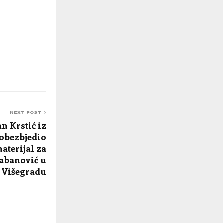
NEXT POST
n Krstić iz
obezbjedio
aterijal za
Šabanović u
Višegradu