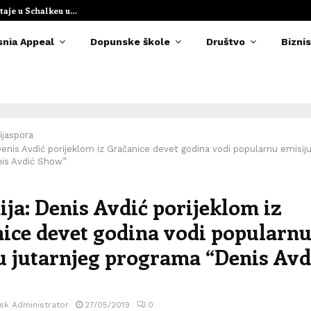
taje u Schalkeu u…
Elvedina Muzaf
snia Appeal
Dopunske škole
Društvo
Biznis
ijaspora
Denis Avdić porijeklom iz Gračanice devet godina vodi popularnu emisiju
is Avdić Show”
ija: Denis Avdić porijeklom iz
ice devet godina vodi popularn
u jutarnjeg programa “Denis Avd
sk Administrator
27/05/2019
0