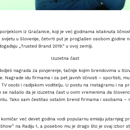
porijeklom iz Gračanice, koji je već godinama istaknuta ličnos
m svijetu u Slovenije, četvrti put je proglašen osobom godine n
ogađaju „Trusted Brand 2019.“ u ovoj zemlji.
Izuzetna čast
dodjeli nagrada za povjerenje, tačnije kojim brendovima u Slov
je. Nagrade idu firmama i za pet javnih ličnosti – sportisti, mu
 TV osobi i radijskom voditelju. U postu na Instagramu i na p
se našalio da je izuzetna čast u ovim vremenima da Slovenci
antu. Tako sam čestitao ostalim brend firmama i osobama – 
 komičar već devet godina vodi popularnu emisiju jutarnjeg 
 Show” na Radiju 1, a posebno mu je drago što je ovaj izbor s