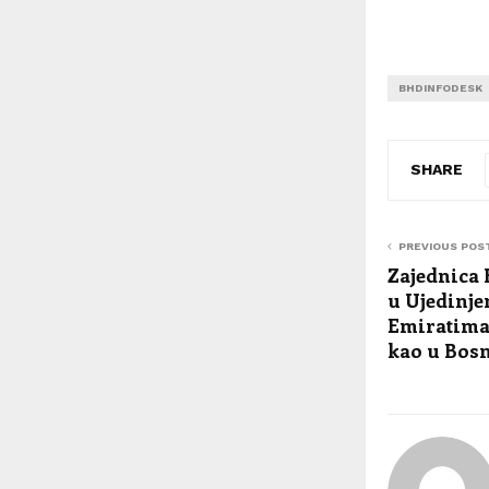
BHDINFODESK
SHARE
PREVIOUS POS
Zajednica 
u Ujedinj
Emiratima: 
kao u Bos