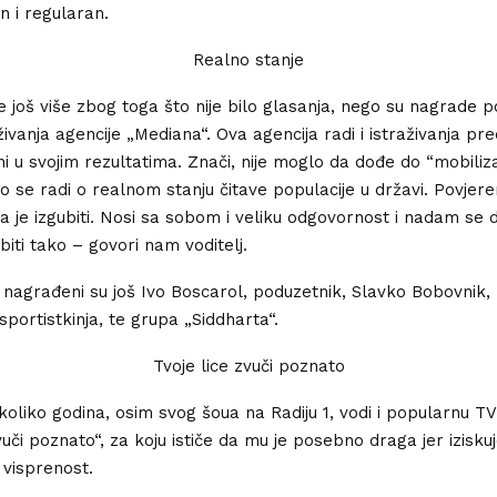
n i regularan.
Realno stanje
e još više zbog toga što nije bilo glasanja, nego su nagrade p
ivanja agencije „Mediana“. Ova agencija radi i istraživanja pre
ni u svojim rezultatima. Znači, nije moglo da dođe do “mobiliza
o se radi o realnom stanju čitave populacije u državi. Povjere
ga je izgubiti. Nosi sa sobom i veliku odgovornost i nadam se 
biti tako – govori nam voditelj.
 nagrađeni su još Ivo Boscarol, poduzetnik, Slavko Bobovnik, 
sportistkinja, te grupa „Siddharta“.
Tvoje lice zvuči poznato
koliko godina, osim svog šoua na Radiju 1, vodi i popularnu TV
vuči poznato“, za koju ističe da mu je posebno draga jer izisku
 visprenost.