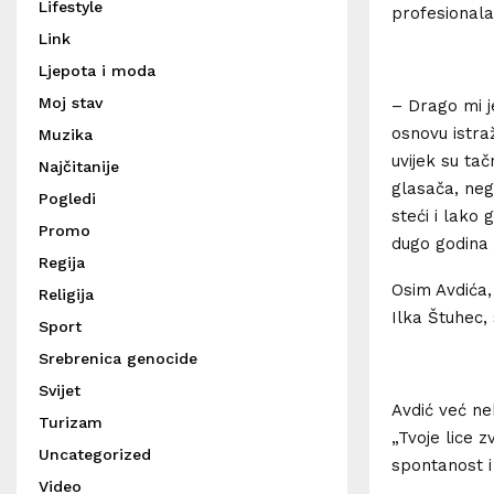
Lifestyle
profesionala
Link
Ljepota i moda
Moj stav
– Drago mi j
osnovu istraž
Muzika
uvijek su tač
Najčitanije
glasača, neg
Pogledi
steći i lako 
Promo
dugo godina 
Regija
Osim Avdića,
Religija
Ilka Štuhec, 
Sport
Srebrenica genocide
Svijet
Avdić već ne
Turizam
„Tvoje lice z
Uncategorized
spontanost i
Video