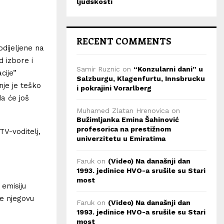
ljudskosti
RECENT COMMENTS
odijeljene na
d izbore i
Samir Ruznic
on
“Konzularni dani” u
cije”
Salzburgu, Klagenfurtu, Innsbrucku
nje je teško
i pokrajini Vorarlberg
da će još
Muhamed Zlatan Hrenovica
on
Bužimljanka Emina Šahinović
profesorica na prestižnom
TV-voditelj,
univerzitetu u Emiratima
Faruk
on
(Video) Na današnji dan
1993. jedinice HVO-a srušile su Stari
most
 emisiju
je njegovu
Faruk
on
(Video) Na današnji dan
1993. jedinice HVO-a srušile su Stari
most