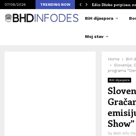
om Merlinovih koncerata
Edin Džeko potpisao, os
07/08/2026
TRENDING NOW
BiH dijaspora
Bo
Moj stav
Home
BiH d
Slovenija: 
programa “Den
BiH dijaspora
Sloven
Gračan
emisij
Show”
by
BHD Info De