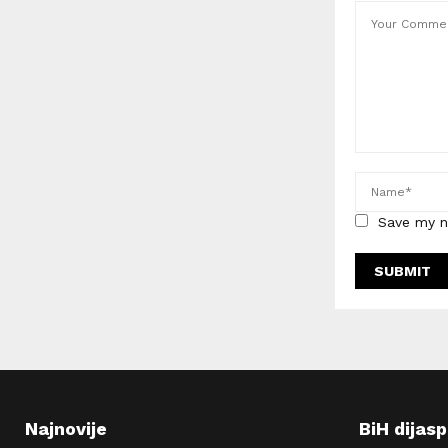
Save my n
Najnovije
BiH dijas