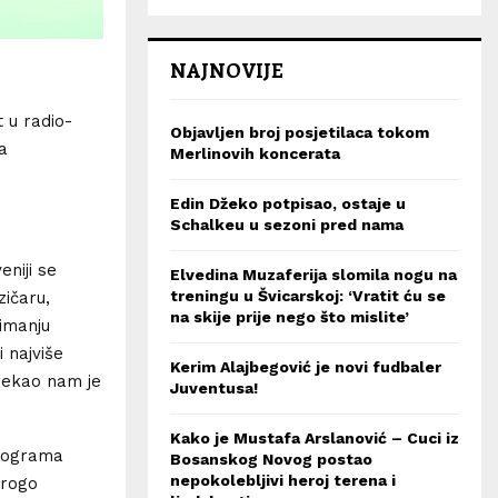
NAJNOVIJE
t u radio-
Objavljen broj posjetilaca tokom
a
Merlinovih koncerata
Edin Džeko potpisao, ostaje u
Schalkeu u sezoni pred nama
eniji se
Elvedina Muzaferija slomila nogu na
treningu u Švicarskoj: ‘Vratit ću se
zičaru,
na skije prije nego što mislite’
rimanju
 najviše
Kerim Alajbegović je novi fudbaler
rekao nam je
Juventusa!
Kako je Mustafa Arslanović – Cuci iz
programa
Bosanskog Novog postao
nepokolebljivi heroj terena i
trogo