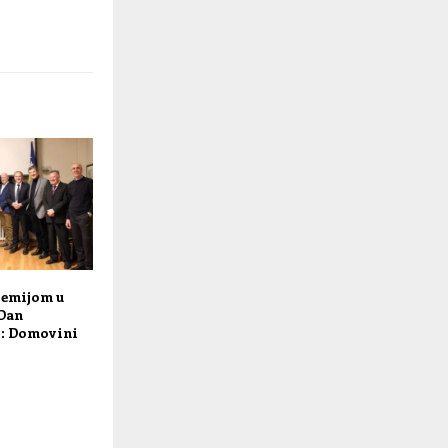
emijom u
 Dan
H: Domovini