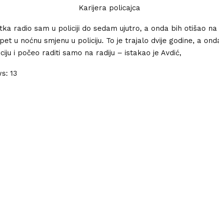
Karijera policajca
ka radio sam u policiji do sedam ujutro, a onda bih otišao na
opet u noćnu smjenu u policiju. To je trajalo dvije godine, a on
ciju i počeo raditi samo na radiju – istakao je Avdić,
ws:
13