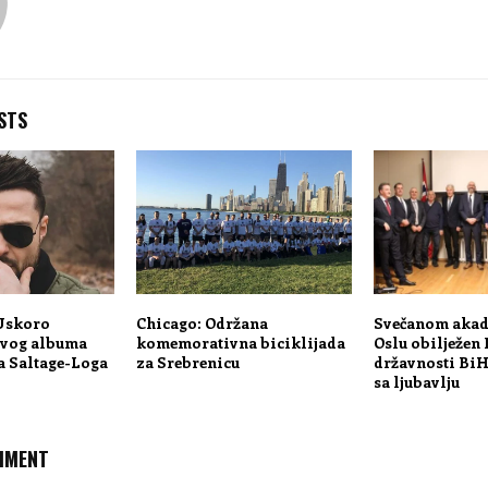
STS
 Uskoro
Chicago: Održana
Svečanom akad
ovog albuma
komemorativna biciklijada
Oslu obilježen
a Saltage-Loga
za Srebrenicu
državnosti Bi
sa ljubavlju
MMENT